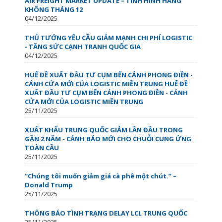
AIR FREIGHT MARKET UPDATE – TÌNH HÌNH HÀNG
KHÔNG THÁNG 12
04/12/2025
THỦ TƯỚNG YÊU CẦU GIẢM MẠNH CHI PHÍ LOGISTIC
- TĂNG SỨC CẠNH TRANH QUỐC GIA
04/12/2025
HUẾ ĐỀ XUẤT ĐẦU TƯ CỤM BẾN CẢNH PHONG ĐIỀN -
CÁNH CỬA MỚI CỦA LOGISTIC MIỀN TRUNG HUẾ ĐỀ
XUẤT ĐẦU TƯ CỤM BẾN CẢNH PHONG ĐIỀN - CÁNH
CỬA MỚI CỦA LOGISTIC MIỀN TRUNG
25/11/2025
XUẤT KHẨU TRUNG QUỐC GIẢM LẦN ĐẦU TRONG
GẦN 2 NĂM - CẢNH BÁO MỚI CHO CHUỖI CUNG ỨNG
TOÀN CẦU
25/11/2025
“Chúng tôi muốn giảm giá cà phê một chút.” –
Donald Trump
25/11/2025
THÔNG BÁO TÌNH TRẠNG DELAY LCL TRUNG QUỐC
25/11/2025