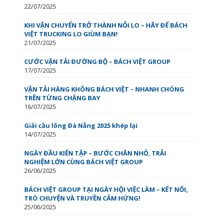
22/07/2025
KHI VẬN CHUYỂN TRỞ THÀNH NỖI LO – HÃY ĐỂ BÁCH
VIỆT TRUCKING LO GIÙM BẠN!
21/07/2025
CƯỚC VẬN TẢI ĐƯỜNG BỘ – BÁCH VIỆT GROUP
17/07/2025
VẬN TẢI HÀNG KHÔNG BÁCH VIỆT – NHANH CHÓNG
TRÊN TỪNG CHẶNG BAY
16/07/2025
Giải cầu lông Đà Nẵng 2025 khép lại
14/07/2025
NGÀY ĐẦU KIẾN TẬP – BƯỚC CHÂN NHỎ, TRẢI
NGHIỆM LỚN CÙNG BÁCH VIỆT GROUP
26/06/2025
BÁCH VIỆT GROUP TẠI NGÀY HỘI VIỆC LÀM – KẾT NỐI,
TRÒ CHUYỆN VÀ TRUYỀN CẢM HỨNG!
25/06/2025