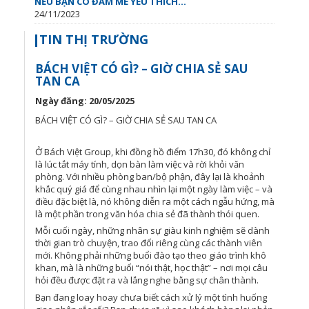
NẾU BẠN CÓ ĐAM MÊ YÊU THÍCH...
24/11/2023
TIN THỊ TRƯỜNG
BÁCH VIỆT CÓ GÌ? – GIỜ CHIA SẺ SAU
TAN CA
Ngày đăng: 20/05/2025
BÁCH VIỆT CÓ GÌ? – GIỜ CHIA SẺ SAU TAN CA
Ở Bách Việt Group, khi đồng hồ điểm 17h30, đó không chỉ
là lúc tắt máy tính, dọn bàn làm việc và rời khỏi văn
phòng. Với nhiều phòng ban/bộ phận, đây lại là khoảnh
khắc quý giá để cùng nhau nhìn lại một ngày làm việc – và
điều đặc biệt là, nó không diễn ra một cách ngẫu hứng, mà
là một phần trong văn hóa chia sẻ đã thành thói quen.
Mỗi cuối ngày, những nhân sự giàu kinh nghiệm sẽ dành
thời gian trò chuyện, trao đổi riêng cùng các thành viên
mới. Không phải những buổi đào tạo theo giáo trình khô
khan, mà là những buổi “nói thật, học thật” – nơi mọi câu
hỏi đều được đặt ra và lắng nghe bằng sự chân thành.
Bạn đang loay hoay chưa biết cách xử lý một tình huống