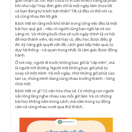
giao nhận rắc rối? Bạn chưa rõ vì sao khách hàng lại phản
hồi như vậy? Hay đơn giản chỉ là một ngày làm chưa tốt
và bạn đang tự trách bản thân? Tất cả đều có thể nói ra,
và cùng nhau tìm lời giải.
Bách Việt tin rằng mỗi khó khăn trong công việc đều là một
bài học quý giá – nếu có người cùng bạn ngồi lại và soi
sáng nó. Và những buổi chia sẻ cuối ngày chính là cơ hội
để mọi thành viên, dù mới hay cũ, đều học được điều gì
đó: kỹ năng giải quyết vấn đề, cách giao tiếp hiệu quả, tư
duy hệ thống – và quan trọng nhất, là cảm giác được đồng
hành.
Ở nơi này, người đi trước không bao giờ là “cấp trên”, mà
là người mở đường. Người mới không bao giờ phải tự
xoay xở một mình. Và mỗi ngày, nhờ những giờ phút sau
tan ca, chúng mình đang cùng nhau trưởng thành – từng
chút một.
Bách Việt có gì? Có văn hóa chia sẻ. Có những con người
sẵn lòng lắng nghe nhau sau mỗi giờ làm. Và có những
bài học không nằm trong sách, mà nằm trong sự đồng
cảm và cùng nhau vượt qua thử thách.