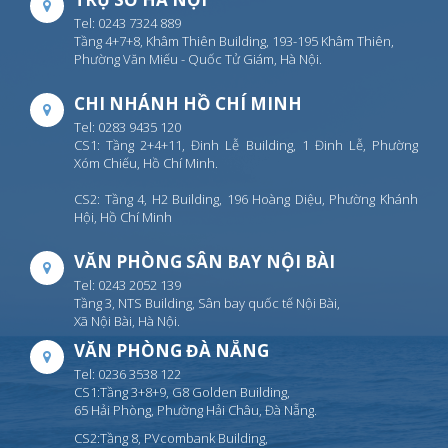
Tel: 0243 7324 889
Tầng 4+7+8, Khâm Thiên Building, 193-195 Khâm Thiên,
Phường Văn Miếu - Quốc Tử Giám, Hà Nội.
CHI NHÁNH HỒ CHÍ MINH
Tel: 0283 9435 120
CS1: Tầng 2+4+11, Đinh Lễ Building, 1 Đinh Lễ, Phường
Xóm Chiếu, Hồ Chí Minh.
CS2: Tầng 4, H2 Building, 196 Hoàng Diệu, Phường Khánh
Hội, Hồ Chí Minh
VĂN PHÒNG SÂN BAY NỘI BÀI
Tel: 0243 2052 139
Tầng 3, NTS Building, Sân bay quốc tế Nội Bài,
Xã Nội Bài, Hà Nội.
VĂN PHÒNG ĐÀ NẴNG
Tel: 0236 3538 122
CS1:Tầng 3+8+9, G8 Golden Building,
65 Hải Phòng, Phường Hải Châu, Đà Nẵng.
CS2:Tầng 8, PVcombank Building,