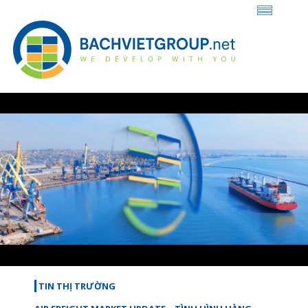
Loaded
:
Unmute
28.58%
TIN THỊ TRƯỜNG