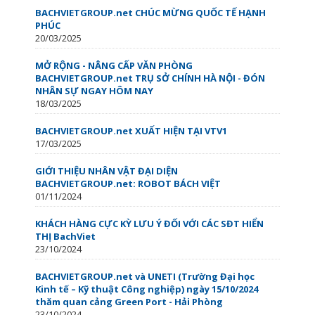
BACHVIETGROUP.net CHÚC MỪNG QUỐC TẾ HẠNH
PHÚC
20/03/2025
MỞ RỘNG - NÂNG CẤP VĂN PHÒNG
BACHVIETGROUP.net TRỤ SỞ CHÍNH HÀ NỘI - ĐÓN
NHÂN SỰ NGAY HÔM NAY
18/03/2025
BACHVIETGROUP.net XUẤT HIỆN TẠI VTV1
17/03/2025
GIỚI THIỆU NHÂN VẬT ĐẠI DIỆN
BACHVIETGROUP.net: ROBOT BÁCH VIỆT
01/11/2024
KHÁCH HÀNG CỰC KỲ LƯU Ý ĐỐI VỚI CÁC SĐT HIỂN
THỊ BachViet
23/10/2024
BACHVIETGROUP.net và UNETI (Trường Đại học
Kinh tế – Kỹ thuật Công nghiệp) ngày 15/10/2024
thăm quan cảng Green Port - Hải Phòng
23/10/2024