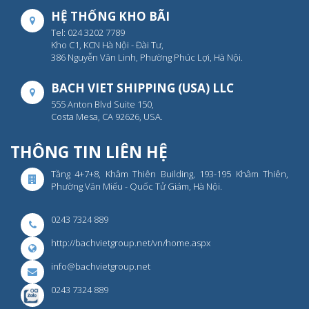
HỆ THỐNG KHO BÃI
Tel: 024 3202 7789
Kho C1, KCN Hà Nội - Đài Tư,
386 Nguyễn Văn Linh, Phường Phúc Lợi, Hà Nội.
BACH VIET SHIPPING (USA) LLC
555 Anton Blvd Suite 150,
Costa Mesa, CA 92626, USA.
THÔNG TIN LIÊN HỆ
Tầng 4+7+8, Khâm Thiên Building, 193-195 Khâm Thiên,
Phường Văn Miếu - Quốc Tử Giám, Hà Nội.
0243 7324 889
http://bachvietgroup.net/vn/home.aspx
info@bachvietgroup.net
0243 7324 889