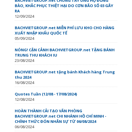
BACHVIETGROUP.net CHUNG TAY ỦNG HỘ ĐỒNG
BÀO, KHẮC PHỤC THIỆT HẠI DO CƠN BÃO SỐ 03 GÂY
RA
12/09/2024
BACHVIETGROUP.net MIỄN PHÍ LƯU KHO CHO HÀNG
XUẤT NHẬP KHẨU QUỐC TẾ
05/09/2024
NÓNG! CẬN CẢNH BACHVIETGROUP.net TẶNG BÁNH
TRUNG THU KHÁCH IU
23/08/2024
BACHVIETGROUP.net tặng bánh Khách hàng Trung
thu 2024
16/08/2024
Quotes Tuần (12/08 - 17/08/2024)
12/08/2024
HOÀN THÀNH CẢI TẠO VĂN PHÒNG
BACHVIETGROUP.net CHI NHÁNH HỒ CHÍ MINH -
CHÍNH THỨC ĐÓN NHÂN SỰ TỪ 06/08/2024
06/08/2024