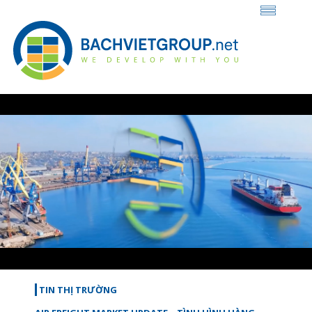
Loaded
:
Unmute
42.73%
TIN THỊ TRƯỜNG