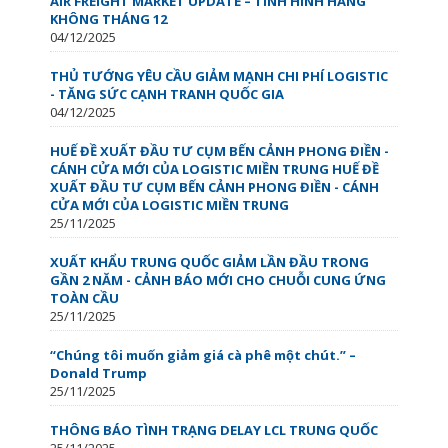
AIR FREIGHT MARKET UPDATE – TÌNH HÌNH HÀNG
KHÔNG THÁNG 12
04/12/2025
THỦ TƯỚNG YÊU CẦU GIẢM MẠNH CHI PHÍ LOGISTIC
- TĂNG SỨC CẠNH TRANH QUỐC GIA
04/12/2025
HUẾ ĐỀ XUẤT ĐẦU TƯ CỤM BẾN CẢNH PHONG ĐIỀN -
CÁNH CỬA MỚI CỦA LOGISTIC MIỀN TRUNG HUẾ ĐỀ
XUẤT ĐẦU TƯ CỤM BẾN CẢNH PHONG ĐIỀN - CÁNH
CỬA MỚI CỦA LOGISTIC MIỀN TRUNG
25/11/2025
XUẤT KHẨU TRUNG QUỐC GIẢM LẦN ĐẦU TRONG
GẦN 2 NĂM - CẢNH BÁO MỚI CHO CHUỖI CUNG ỨNG
TOÀN CẦU
25/11/2025
“Chúng tôi muốn giảm giá cà phê một chút.” –
Donald Trump
25/11/2025
THÔNG BÁO TÌNH TRẠNG DELAY LCL TRUNG QUỐC
25/11/2025