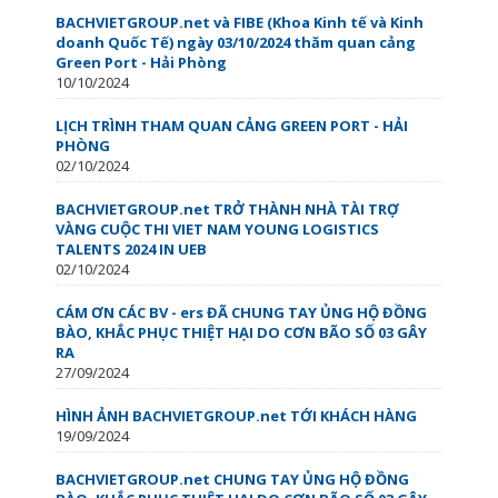
BACHVIETGROUP.net và FIBE (Khoa Kinh tế và Kinh
doanh Quốc Tế) ngày 03/10/2024 thăm quan cảng
Green Port - Hải Phòng
10/10/2024
LỊCH TRÌNH THAM QUAN CẢNG GREEN PORT - HẢI
PHÒNG
02/10/2024
BACHVIETGROUP.net TRỞ THÀNH NHÀ TÀI TRỢ
VÀNG CUỘC THI VIET NAM YOUNG LOGISTICS
TALENTS 2024 IN UEB
02/10/2024
CÁM ƠN CÁC BV - ers ĐÃ CHUNG TAY ỦNG HỘ ĐỒNG
BÀO, KHẮC PHỤC THIỆT HẠI DO CƠN BÃO SỐ 03 GÂY
RA
27/09/2024
HÌNH ẢNH BACHVIETGROUP.net TỚI KHÁCH HÀNG
19/09/2024
BACHVIETGROUP.net CHUNG TAY ỦNG HỘ ĐỒNG