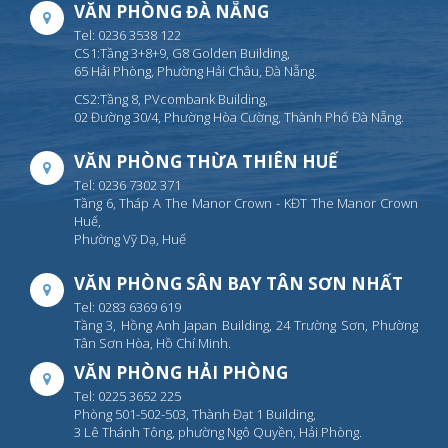
VĂN PHÒNG ĐÀ NẴNG
Tel: 0236 3538 122
CS1:Tầng 3+8+9, G8 Golden Building,
65 Hải Phòng, Phường Hải Châu, Đà Nẵng.
CS2:Tầng 8, PVcombank Building,
02 Đường 30/4, Phường Hòa Cường, Thành Phố Đà Nẵng.
VĂN PHÒNG THỪA THIÊN HUẾ
Tel: 0236 7302 371
Tầng 6, Tháp A The Manor Crown - KĐT The Manor Crown
Huế,
Phường Vỹ Dạ, Huế
VĂN PHÒNG SÂN BAY TÂN SƠN NHẤT
Tel: 0283 6369 619
Tầng 3, Hồng Anh Japan Building, 24 Trường Sơn, Phường
Tân Sơn Hòa, Hồ Chí Minh.
VĂN PHÒNG HẢI PHÒNG
Tel: 0225 3652 225
Phòng 501-502-503, Thành Đạt 1 Building,
3 Lê Thánh Tông, phường Ngô Quyền, Hải Phòng.