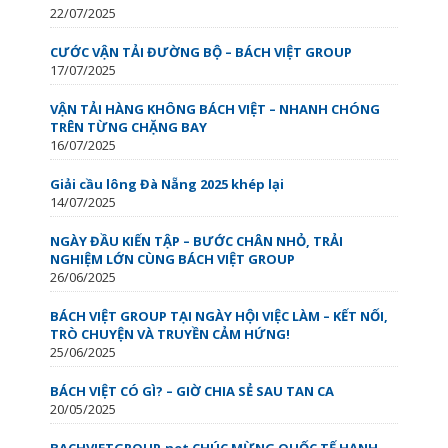
22/07/2025
CƯỚC VẬN TẢI ĐƯỜNG BỘ – BÁCH VIỆT GROUP
17/07/2025
VẬN TẢI HÀNG KHÔNG BÁCH VIỆT – NHANH CHÓNG
TRÊN TỪNG CHẶNG BAY
16/07/2025
Giải cầu lông Đà Nẵng 2025 khép lại
14/07/2025
NGÀY ĐẦU KIẾN TẬP – BƯỚC CHÂN NHỎ, TRẢI
NGHIỆM LỚN CÙNG BÁCH VIỆT GROUP
26/06/2025
BÁCH VIỆT GROUP TẠI NGÀY HỘI VIỆC LÀM – KẾT NỐI,
TRÒ CHUYỆN VÀ TRUYỀN CẢM HỨNG!
25/06/2025
BÁCH VIỆT CÓ GÌ? – GIỜ CHIA SẺ SAU TAN CA
20/05/2025
BACHVIETGROUP.net CHÚC MỪNG QUỐC TẾ HẠNH