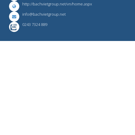
http://bachvietgroup.net/vn/home.aspx
info@bachvietgroup.net
0243 7324 889