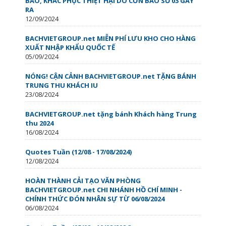
BÀO, KHẮC PHỤC THIỆT HẠI DO CƠN BÃO SỐ 03 GÂY
RA
12/09/2024
BACHVIETGROUP.net MIỄN PHÍ LƯU KHO CHO HÀNG
XUẤT NHẬP KHẨU QUỐC TẾ
05/09/2024
NÓNG! CẬN CẢNH BACHVIETGROUP.net TẶNG BÁNH
TRUNG THU KHÁCH IU
23/08/2024
BACHVIETGROUP.net tặng bánh Khách hàng Trung
thu 2024
16/08/2024
Quotes Tuần (12/08 - 17/08/2024)
12/08/2024
HOÀN THÀNH CẢI TẠO VĂN PHÒNG
BACHVIETGROUP.net CHI NHÁNH HỒ CHÍ MINH -
CHÍNH THỨC ĐÓN NHÂN SỰ TỪ 06/08/2024
06/08/2024