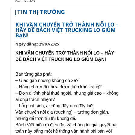
24/11/2023
TIN THỊ TRƯỜNG
KHI VẬN CHUYỂN TRỞ THÀNH NỖI LO –
HÃY ĐỂ BÁCH VIỆT TRUCKING LO GIÙM
BẠN!
Ngày đăng: 21/07/2025
KHI VẬN CHUYỂN TRỞ THÀNH NỖI LO – HÃY
ĐỂ BÁCH VIỆT TRUCKING LO GIÙM BẠN!
Bạn từng gặp phải:
– Giao gấp nhưng không có xe?
– Hàng chờ mãi chưa được kéo khỏi cảng?
– Đơn đi tỉnh phải thuê ngoài, nhưng giá cao – không
ai chịu trách nhiệm?
– Lỗi phát sinh, ai cũng đẩy qua đẩy lại?
Vận chuyển nội địa (trucking) – tưởng đơn giản,
nhưng để trơn tru thì không dễ.
Bách Việt hiểu rõ điều đó, và chúng tôi giải quyết bài
toán này bằng một hệ thống vận hành bài bản với