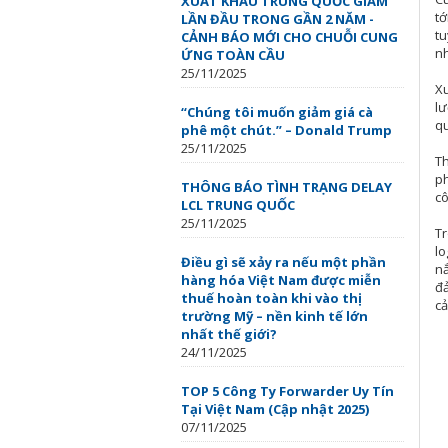
XUẤT KHẨU TRUNG QUỐC GIẢM
tớ
LẦN ĐẦU TRONG GẦN 2 NĂM -
tu
CẢNH BÁO MỚI CHO CHUỖI CUNG
n
ỨNG TOÀN CẦU
25/11/2025
Xu
lư
“Chúng tôi muốn giảm giá cà
qu
phê một chút.” – Donald Trump
25/11/2025
Th
ph
THÔNG BÁO TÌNH TRẠNG DELAY
cô
LCL TRUNG QUỐC
25/11/2025
Tr
lo
Điều gì sẽ xảy ra nếu một phần
nắ
hàng hóa Việt Nam được miễn
đả
thuế hoàn toàn khi vào thị
cả
trường Mỹ – nền kinh tế lớn
nhất thế giới?
24/11/2025
TOP 5 Công Ty Forwarder Uy Tín
Tại Việt Nam (Cập nhật 2025)
07/11/2025