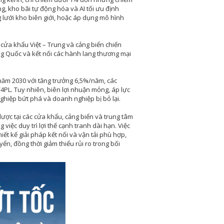
g, kho bãi tự động hóa và AI tối ưu định
 lưới kho biên giới, hoặc áp dụng mô hình
 cửa khẩu Việt – Trung và cảng biển chiến
g Quốc và kết nối các hành lang thương mại
 năm 2030 với tăng trưởng 6,5%/năm, các
/4PL. Tuy nhiên, biên lợi nhuận mỏng, áp lực
ghiệp bứt phá và doanh nghiệp bị bỏ lại.
ược tại các cửa khẩu, cảng biển và trung tâm
việc duy trì lợi thế cạnh tranh dài hạn. Việc
ết kế giải pháp kết nối và vận tải phù hợp,
ển, đồng thời giảm thiểu rủi ro trong bối