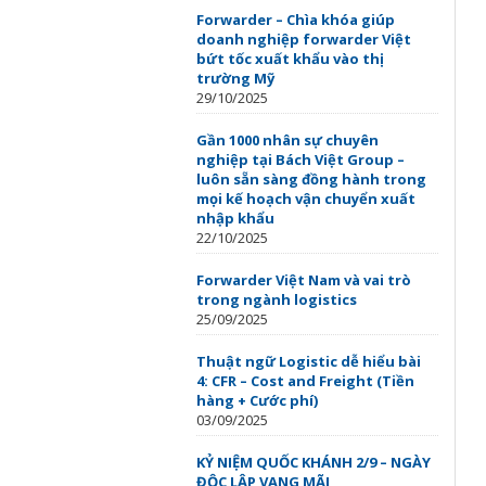
Forwarder – Chìa khóa giúp
doanh nghiệp forwarder Việt
bứt tốc xuất khẩu vào thị
trường Mỹ
29/10/2025
Gần 1000 nhân sự chuyên
nghiệp tại Bách Việt Group –
luôn sẵn sàng đồng hành trong
mọi kế hoạch vận chuyển xuất
nhập khẩu
22/10/2025
Forwarder Việt Nam và vai trò
trong ngành logistics
25/09/2025
Thuật ngữ Logistic dễ hiểu bài
4: CFR – Cost and Freight (Tiền
hàng + Cước phí)
03/09/2025
KỶ NIỆM QUỐC KHÁNH 2/9 – NGÀY
ĐỘC LẬP VANG MÃI