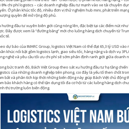
i 8% chi phí logistics – các doanh nghiệp đầu tư mạnh vào xe tải chuyên dụn
yến. Ở phân khúc tốc độ, nhiều đơn vị thử nghiệm hub mini, phát triển mạng
hượng quyền để mở rộng độ phủ.
 hướng đầu tư xuyên biên giới cũng nóng lên, đặc biệt tại các điểm nút như
ợc. Đây được xem là “đường băng” mới cho luồng hàng dịch chuyển từ Trun
ốc tế.
eo dự báo của IMARC Group, logistics Việt Nam có thể đạt 65,3 tỷ USD vào
ân khúc nổi bật gồm logistics lạnh, giao siêu tốc, hàng nặng và dịch vụ 3PL
ng nghệ và yêu cầu tối ưu chi phí sẽ sớm phân định ranh giới giữa doanh n
ong bức tranh đó, Bách Việt Group theo sát xu hướng đầu tư hạ tầng chiến l
gistics của những doanh nghiệp tiên phong, coi đây là yếu tố then chốt trong 
m bắt và phân tích kịp thời những biến động này giúp Bách Việt chủ động thi
m bảo khách hàng có thể tận dụng tối đa cơ hội từ các luồng hàng dịch chuy
nh thị trường luôn biến động.