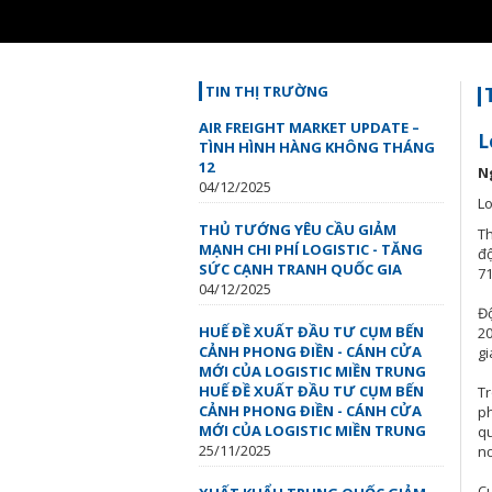
Loaded
:
Unmute
47.79%
TIN THỊ TRƯỜNG
AIR FREIGHT MARKET UPDATE –
L
TÌNH HÌNH HÀNG KHÔNG THÁNG
12
N
04/12/2025
Lo
THỦ TƯỚNG YÊU CẦU GIẢM
Th
MẠNH CHI PHÍ LOGISTIC - TĂNG
độ
SỨC CẠNH TRANH QUỐC GIA
71
04/12/2025
Độ
HUẾ ĐỀ XUẤT ĐẦU TƯ CỤM BẾN
20
CẢNH PHONG ĐIỀN - CÁNH CỬA
gi
MỚI CỦA LOGISTIC MIỀN TRUNG
HUẾ ĐỀ XUẤT ĐẦU TƯ CỤM BẾN
Tr
CẢNH PHONG ĐIỀN - CÁNH CỬA
ph
MỚI CỦA LOGISTIC MIỀN TRUNG
qu
25/11/2025
nơ
Cu