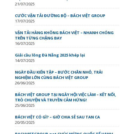
21/07/2025
CƯỚC VẬN TẢI ĐƯỜNG BỘ – BÁCH VIỆT GROUP
17/07/2025
VẬN TẢI HÀNG KHÔNG BÁCH VIỆT – NHANH CHÓNG
TRÊN TỪNG CHẶNG BAY
16/07/2025
Giải cầu lông Đà Nẵng 2025 khép lại
14/07/2025
NGÀY ĐẦU KIẾN TẬP – BƯỚC CHÂN NHỎ, TRẢI
NGHIỆM LỚN CÙNG BÁCH VIỆT GROUP
26/06/2025
BÁCH VIỆT GROUP TẠI NGÀY HỘI VIỆC LÀM – KẾT NỐI,
TRÒ CHUYỆN VÀ TRUYỀN CẢM HỨNG!
25/06/2025
BÁCH VIỆT CÓ GÌ? – GIỜ CHIA SẺ SAU TAN CA
20/05/2025
BACHVIETGROUP.net CHÚC MỪNG QUỐC TẾ HẠNH