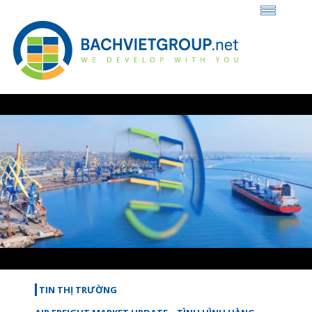
Loaded
:
Unmute
44.37%
TIN THỊ TRƯỜNG