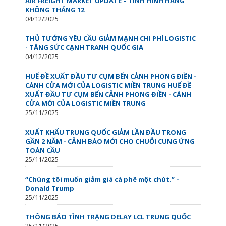
AIR FREIGHT MARKET UPDATE – TÌNH HÌNH HÀNG
KHÔNG THÁNG 12
04/12/2025
THỦ TƯỚNG YÊU CẦU GIẢM MẠNH CHI PHÍ LOGISTIC
- TĂNG SỨC CẠNH TRANH QUỐC GIA
04/12/2025
HUẾ ĐỀ XUẤT ĐẦU TƯ CỤM BẾN CẢNH PHONG ĐIỀN -
CÁNH CỬA MỚI CỦA LOGISTIC MIỀN TRUNG HUẾ ĐỀ
XUẤT ĐẦU TƯ CỤM BẾN CẢNH PHONG ĐIỀN - CÁNH
CỬA MỚI CỦA LOGISTIC MIỀN TRUNG
25/11/2025
XUẤT KHẨU TRUNG QUỐC GIẢM LẦN ĐẦU TRONG
GẦN 2 NĂM - CẢNH BÁO MỚI CHO CHUỖI CUNG ỨNG
TOÀN CẦU
25/11/2025
“Chúng tôi muốn giảm giá cà phê một chút.” –
Donald Trump
25/11/2025
THÔNG BÁO TÌNH TRẠNG DELAY LCL TRUNG QUỐC
25/11/2025