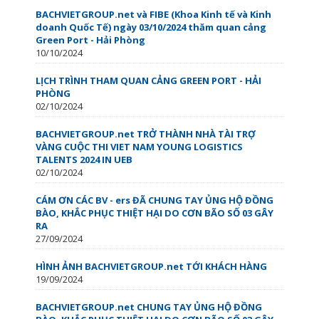
BACHVIETGROUP.net và FIBE (Khoa Kinh tế và Kinh
doanh Quốc Tế) ngày 03/10/2024 thăm quan cảng
Green Port - Hải Phòng
10/10/2024
LỊCH TRÌNH THAM QUAN CẢNG GREEN PORT - HẢI
PHÒNG
02/10/2024
BACHVIETGROUP.net TRỞ THÀNH NHÀ TÀI TRỢ
VÀNG CUỘC THI VIET NAM YOUNG LOGISTICS
TALENTS 2024 IN UEB
02/10/2024
CÁM ƠN CÁC BV - ers ĐÃ CHUNG TAY ỦNG HỘ ĐỒNG
BÀO, KHẮC PHỤC THIỆT HẠI DO CƠN BÃO SỐ 03 GÂY
RA
27/09/2024
HÌNH ẢNH BACHVIETGROUP.net TỚI KHÁCH HÀNG
19/09/2024
BACHVIETGROUP.net CHUNG TAY ỦNG HỘ ĐỒNG