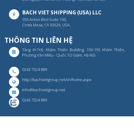
BACH VIET SHIPPING (USA) LLC
555 Anton Blvd Suite 150,
Costa Mesa, CA 92626, USA.
THÔNG TIN LIÊN HỆ
Tầng 4+7+8, Khâm Thiên Building, 193-195 Khâm Thiên,
Phường Văn Miếu - Quốc Tử Giám, Hà Nội.
0243 7324 889
http://bachvietgroup.net/vn/home.aspx
info@bachvietgroup.net
0243 7324 889