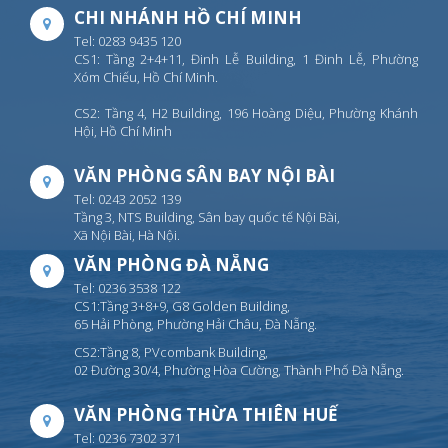
CHI NHÁNH HỒ CHÍ MINH
Tel: 0283 9435 120
CS1: Tầng 2+4+11, Đinh Lễ Building, 1 Đinh Lễ, Phường
Xóm Chiếu, Hồ Chí Minh.
CS2: Tầng 4, H2 Building, 196 Hoàng Diệu, Phường Khánh
Hội, Hồ Chí Minh
VĂN PHÒNG SÂN BAY NỘI BÀI
Tel: 0243 2052 139
Tầng 3, NTS Building, Sân bay quốc tế Nội Bài,
Xã Nội Bài, Hà Nội.
VĂN PHÒNG ĐÀ NẴNG
Tel: 0236 3538 122
CS1:Tầng 3+8+9, G8 Golden Building,
65 Hải Phòng, Phường Hải Châu, Đà Nẵng.
CS2:Tầng 8, PVcombank Building,
02 Đường 30/4, Phường Hòa Cường, Thành Phố Đà Nẵng.
VĂN PHÒNG THỪA THIÊN HUẾ
Tel: 0236 7302 371