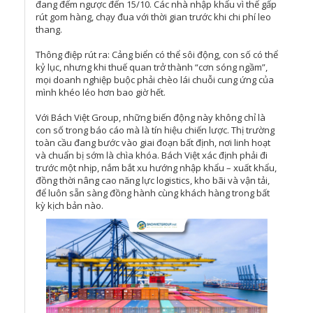
đang đếm ngược đến 15/10. Các nhà nhập khẩu vì thế gấp
rút gom hàng, chạy đua với thời gian trước khi chi phí leo
thang.
Thông điệp rút ra: Cảng biển có thể sôi động, con số có thể
kỷ lục, nhưng khi thuế quan trở thành “cơn sóng ngầm”,
mọi doanh nghiệp buộc phải chèo lái chuỗi cung ứng của
mình khéo léo hơn bao giờ hết.
Với Bách Việt Group, những biến động này không chỉ là
con số trong báo cáo mà là tín hiệu chiến lược. Thị trường
toàn cầu đang bước vào giai đoạn bất định, nơi linh hoạt
và chuẩn bị sớm là chìa khóa. Bách Việt xác định phải đi
trước một nhịp, nắm bắt xu hướng nhập khẩu – xuất khẩu,
đồng thời nâng cao năng lực logistics, kho bãi và vận tải,
để luôn sẵn sàng đồng hành cùng khách hàng trong bất
kỳ kịch bản nào.