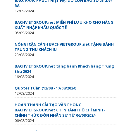
BÀO, KHẮC PHỤC THIỆT HẠI DO CƠN BÃO SỐ 03 GÂY
RA
12/09/2024
BACHVIETGROUP.net MIỄN PHÍ LƯU KHO CHO HÀNG
XUẤT NHẬP KHẨU QUỐC TẾ
05/09/2024
NÓNG! CẬN CẢNH BACHVIETGROUP.net TẶNG BÁNH
TRUNG THU KHÁCH IU
23/08/2024
BACHVIETGROUP.net tặng bánh Khách hàng Trung
thu 2024
16/08/2024
Quotes Tuần (12/08 - 17/08/2024)
12/08/2024
HOÀN THÀNH CẢI TẠO VĂN PHÒNG
BACHVIETGROUP.net CHI NHÁNH HỒ CHÍ MINH -
CHÍNH THỨC ĐÓN NHÂN SỰ TỪ 06/08/2024
06/08/2024