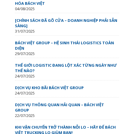
HÓA BÁCH VIỆT
04/08/2025
[CHÍNH SÁCH ĐÃ GÕ CỬA – DOANH NGHIỆP PHẢI SẴN
SÀNG]
31/07/2025
BÁCH VIỆT GROUP – HỆ SINH THÁI LOGISTICS TOÀN
DIỆN
29/07/2025
THẾ GIỚI LOGISTIC ĐANG LỘT XÁC TỪNG NGÀY NHƯ
THẾ NÀO?
24/07/2025
DỊCH VỤ KHO BÃI BÁCH VIỆT GROUP
24/07/2025
DỊCH VỤ THÔNG QUAN HẢI QUAN – BÁCH VIỆT
GROUP
22/07/2025
KHI VẬN CHUYỂN TRỞ THÀNH NỖI LO – HÃY ĐỂ BÁCH
VIỆT TRUCKING LO GIÙM BẠN!