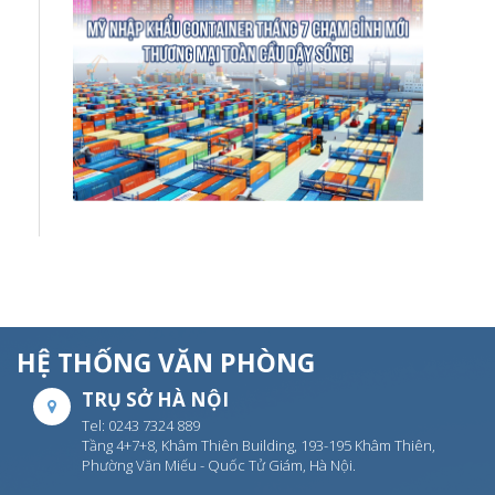
HỆ THỐNG VĂN PHÒNG
TRỤ SỞ HÀ NỘI
Tel: 0243 7324 889
Tầng 4+7+8, Khâm Thiên Building, 193-195 Khâm Thiên,
Phường Văn Miếu - Quốc Tử Giám, Hà Nội.