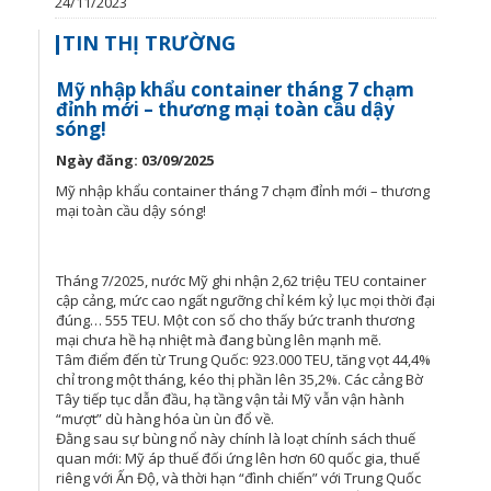
24/11/2023
TIN THỊ TRƯỜNG
Mỹ nhập khẩu container tháng 7 chạm
đỉnh mới – thương mại toàn cầu dậy
sóng!
Ngày đăng: 03/09/2025
Mỹ nhập khẩu container tháng 7 chạm đỉnh mới – thương
mại toàn cầu dậy sóng!
Tháng 7/2025, nước Mỹ ghi nhận 2,62 triệu TEU container
cập cảng, mức cao ngất ngưỡng chỉ kém kỷ lục mọi thời đại
đúng… 555 TEU. Một con số cho thấy bức tranh thương
mại chưa hề hạ nhiệt mà đang bùng lên mạnh mẽ.
Tâm điểm đến từ Trung Quốc: 923.000 TEU, tăng vọt 44,4%
chỉ trong một tháng, kéo thị phần lên 35,2%. Các cảng Bờ
Tây tiếp tục dẫn đầu, hạ tầng vận tải Mỹ vẫn vận hành
“mượt” dù hàng hóa ùn ùn đổ về.
Đằng sau sự bùng nổ này chính là loạt chính sách thuế
quan mới: Mỹ áp thuế đối ứng lên hơn 60 quốc gia, thuế
riêng với Ấn Độ, và thời hạn “đình chiến” với Trung Quốc