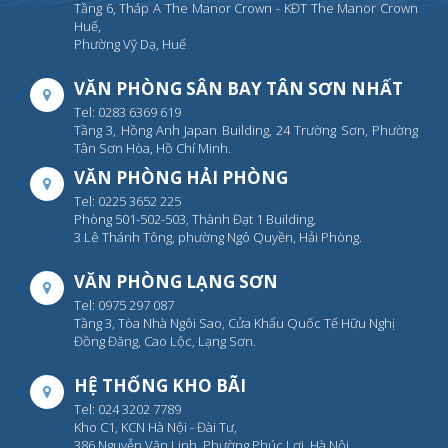
Tầng 6, Tháp A The Manor Crown - KĐT The Manor Crown
Huế,
Phường Vỹ Dạ, Huế
VĂN PHÒNG SÂN BAY TÂN SƠN NHẤT
Tel: 0283 6369 619
Tầng 3, Hồng Anh Japan Building, 24 Trường Sơn, Phường
Tân Sơn Hòa, Hồ Chí Minh.
VĂN PHÒNG HẢI PHÒNG
Tel: 0225 3652 225
Phòng 501-502-503, Thành Đạt 1 Building,
3 Lê Thánh Tông, phường Ngô Quyền, Hải Phòng.
VĂN PHÒNG LẠNG SƠN
Tel: 0975 297 087
Tầng 3, Tòa Nhà Ngôi Sao, Cửa Khẩu Quốc Tế Hữu Nghị
Đồng Đăng, Cao Lộc, Lạng Sơn.
HỆ THỐNG KHO BÃI
Tel: 024 3202 7789
Kho C1, KCN Hà Nội - Đài Tư,
386 Nguyễn Văn Linh, Phường Phúc Lợi, Hà Nội.