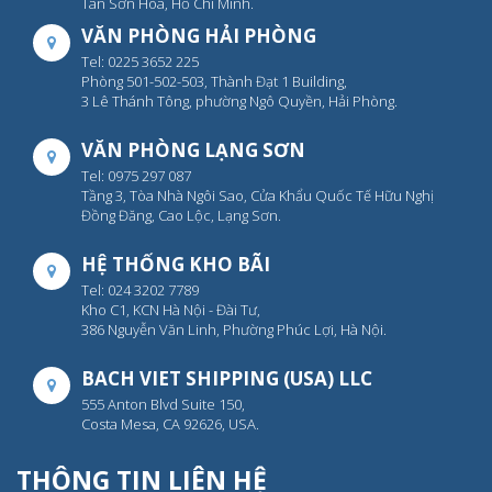
Tân Sơn Hòa, Hồ Chí Minh.
VĂN PHÒNG HẢI PHÒNG
Tel: 0225 3652 225
Phòng 501-502-503, Thành Đạt 1 Building,
3 Lê Thánh Tông, phường Ngô Quyền, Hải Phòng.
VĂN PHÒNG LẠNG SƠN
Tel: 0975 297 087
Tầng 3, Tòa Nhà Ngôi Sao, Cửa Khẩu Quốc Tế Hữu Nghị
Đồng Đăng, Cao Lộc, Lạng Sơn.
HỆ THỐNG KHO BÃI
Tel: 024 3202 7789
Kho C1, KCN Hà Nội - Đài Tư,
386 Nguyễn Văn Linh, Phường Phúc Lợi, Hà Nội.
BACH VIET SHIPPING (USA) LLC
555 Anton Blvd Suite 150,
Costa Mesa, CA 92626, USA.
THÔNG TIN LIÊN HỆ