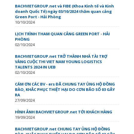
BACHVIETGROUP.net và FIBE (Khoa Kinh tế và Kinh
doanh Quốc Tế) ngày 03/10/2024 thăm quan cảng
Green Port - Hải Phòng
10/10/2024
LỊCH TRÌNH THAM QUAN CẢNG GREEN PORT - HẢI
PHÒNG
02/10/2024
BACHVIETGROUP.net TRỞ THÀNH NHÀ TÀI TRỢ
VÀNG CUỘC THI VIET NAM YOUNG LOGISTICS
TALENTS 2024 IN UEB
02/10/2024
CÁM ƠN CÁC BV - ers ĐÃ CHUNG TAY ỦNG HỘ ĐỒNG
BÀO, KHẮC PHỤC THIỆT HẠI DO CƠN BÃO SỐ 03 GÂY
RA
27/09/2024
HÌNH ẢNH BACHVIETGROUP.net TỚI KHÁCH HÀNG
19/09/2024
BACHVIETGROUP.net CHUNG TAY ỦNG HỘ ĐỒNG