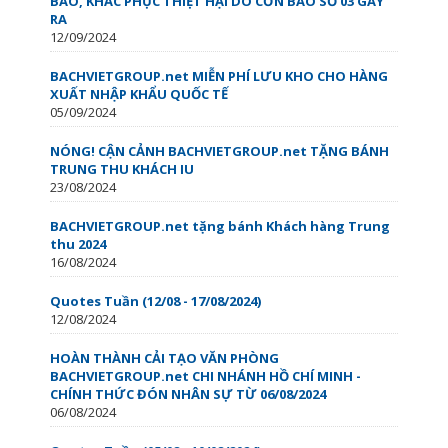
BÀO, KHẮC PHỤC THIỆT HẠI DO CƠN BÃO SỐ 03 GÂY
RA
12/09/2024
BACHVIETGROUP.net MIỄN PHÍ LƯU KHO CHO HÀNG
XUẤT NHẬP KHẨU QUỐC TẾ
05/09/2024
NÓNG! CẬN CẢNH BACHVIETGROUP.net TẶNG BÁNH
TRUNG THU KHÁCH IU
23/08/2024
BACHVIETGROUP.net tặng bánh Khách hàng Trung
thu 2024
16/08/2024
Quotes Tuần (12/08 - 17/08/2024)
12/08/2024
HOÀN THÀNH CẢI TẠO VĂN PHÒNG
BACHVIETGROUP.net CHI NHÁNH HỒ CHÍ MINH -
CHÍNH THỨC ĐÓN NHÂN SỰ TỪ 06/08/2024
06/08/2024