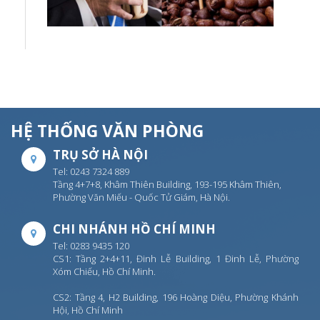
HỆ THỐNG VĂN PHÒNG
TRỤ SỞ HÀ NỘI
Tel: 0243 7324 889
Tầng 4+7+8, Khâm Thiên Building, 193-195 Khâm Thiên,
Phường Văn Miếu - Quốc Tử Giám, Hà Nội.
CHI NHÁNH HỒ CHÍ MINH
Tel: 0283 9435 120
CS1: Tầng 2+4+11, Đinh Lễ Building, 1 Đinh Lễ, Phường
Xóm Chiếu, Hồ Chí Minh.
CS2: Tầng 4, H2 Building, 196 Hoàng Diệu, Phường Khánh
Hội, Hồ Chí Minh