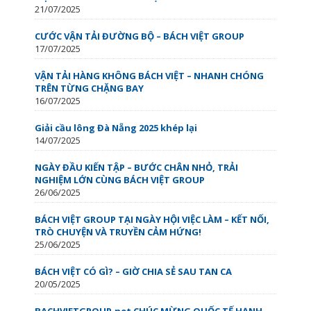
21/07/2025
CƯỚC VẬN TẢI ĐƯỜNG BỘ – BÁCH VIỆT GROUP
17/07/2025
VẬN TẢI HÀNG KHÔNG BÁCH VIỆT – NHANH CHÓNG
TRÊN TỪNG CHẶNG BAY
16/07/2025
Giải cầu lông Đà Nẵng 2025 khép lại
14/07/2025
NGÀY ĐẦU KIẾN TẬP – BƯỚC CHÂN NHỎ, TRẢI
NGHIỆM LỚN CÙNG BÁCH VIỆT GROUP
26/06/2025
BÁCH VIỆT GROUP TẠI NGÀY HỘI VIỆC LÀM – KẾT NỐI,
TRÒ CHUYỆN VÀ TRUYỀN CẢM HỨNG!
25/06/2025
BÁCH VIỆT CÓ GÌ? – GIỜ CHIA SẺ SAU TAN CA
20/05/2025
BACHVIETGROUP.net CHÚC MỪNG QUỐC TẾ HẠNH