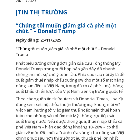
24/11/2023
TIN THỊ TRƯỜNG
“Chúng tôi muốn giảm giá cà phê một
chút.” – Donald Trump
Ngày đăng: 25/11/2025
“Chúng tôi muốn giảm giá cà phê một chút.” – Donald
Trump
Phát biểu tưởng chừng đơn giản của cựu Tổng thống Mỹ
Donald Trump trong buổi họp báo gần đây đã nhanh
chóng thu hút sự chú ý toàn cầu. Phía sau câu nói ấy là đề
xuất giảm thuế nhập khẩu xuống 0% cho một số mặt hàng
nông sản đến từ Việt Nam, trong đó có cà phê – mặt hàng
xuất khẩu chiến lược của Việt Nam trên thị trường quốc tế.
Theo các nguồn tin từ Reuters và Financial Times, Hoa Kỳ
đang xem xét một thỏa thuận thương mại khung mới với
Việt Nam, hướng tới việc giảm thuế hoặc miễn thuế hoàn
toàn cho những sản phẩm mà Mỹ không trực tiếp sản
xuất trong nước. Nếu được thông qua, thuế nhập khẩu cà
phê Việt Nam – hiện dao động khoảng 10–20% – có thể
giảm về mức 0%, mở ra “cánh cửa vàng” cho nông sản Việt
chinh phục sâu hơn thị trường tiêu thụ cà phê lớn nhất