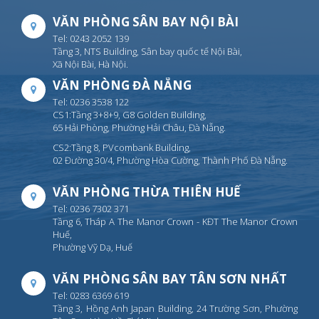
VĂN PHÒNG SÂN BAY NỘI BÀI
Tel: 0243 2052 139
Tầng 3, NTS Building, Sân bay quốc tế Nội Bài,
Xã Nội Bài, Hà Nội.
VĂN PHÒNG ĐÀ NẴNG
Tel: 0236 3538 122
CS1:Tầng 3+8+9, G8 Golden Building,
65 Hải Phòng, Phường Hải Châu, Đà Nẵng.
CS2:Tầng 8, PVcombank Building,
02 Đường 30/4, Phường Hòa Cường, Thành Phố Đà Nẵng.
VĂN PHÒNG THỪA THIÊN HUẾ
Tel: 0236 7302 371
Tầng 6, Tháp A The Manor Crown - KĐT The Manor Crown
Huế,
Phường Vỹ Dạ, Huế
VĂN PHÒNG SÂN BAY TÂN SƠN NHẤT
Tel: 0283 6369 619
Tầng 3, Hồng Anh Japan Building, 24 Trường Sơn, Phường