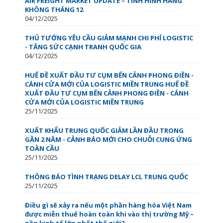
AIR FREIGHT MARKET UPDATE – TÌNH HÌNH HÀNG
KHÔNG THÁNG 12
04/12/2025
THỦ TƯỚNG YÊU CẦU GIẢM MẠNH CHI PHÍ LOGISTIC
- TĂNG SỨC CẠNH TRANH QUỐC GIA
04/12/2025
HUẾ ĐỀ XUẤT ĐẦU TƯ CỤM BẾN CẢNH PHONG ĐIỀN -
CÁNH CỬA MỚI CỦA LOGISTIC MIỀN TRUNG HUẾ ĐỀ
XUẤT ĐẦU TƯ CỤM BẾN CẢNH PHONG ĐIỀN - CÁNH
CỬA MỚI CỦA LOGISTIC MIỀN TRUNG
25/11/2025
XUẤT KHẨU TRUNG QUỐC GIẢM LẦN ĐẦU TRONG
GẦN 2 NĂM - CẢNH BÁO MỚI CHO CHUỖI CUNG ỨNG
TOÀN CẦU
25/11/2025
THÔNG BÁO TÌNH TRẠNG DELAY LCL TRUNG QUỐC
25/11/2025
Điều gì sẽ xảy ra nếu một phần hàng hóa Việt Nam
được miễn thuế hoàn toàn khi vào thị trường Mỹ –
nền kinh tế lớn nhất thế giới?