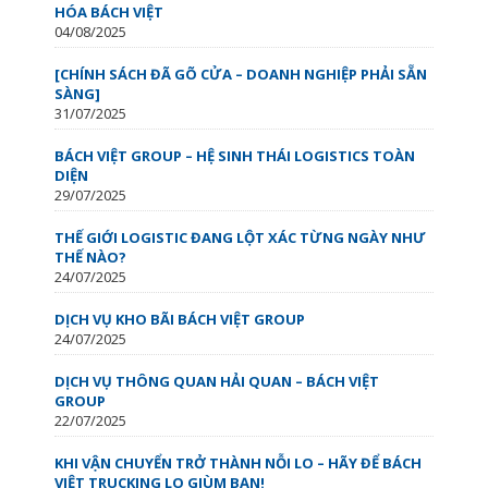
HÓA BÁCH VIỆT
04/08/2025
[CHÍNH SÁCH ĐÃ GÕ CỬA – DOANH NGHIỆP PHẢI SẴN
SÀNG]
31/07/2025
BÁCH VIỆT GROUP – HỆ SINH THÁI LOGISTICS TOÀN
DIỆN
29/07/2025
THẾ GIỚI LOGISTIC ĐANG LỘT XÁC TỪNG NGÀY NHƯ
THẾ NÀO?
24/07/2025
DỊCH VỤ KHO BÃI BÁCH VIỆT GROUP
24/07/2025
DỊCH VỤ THÔNG QUAN HẢI QUAN – BÁCH VIỆT
GROUP
22/07/2025
KHI VẬN CHUYỂN TRỞ THÀNH NỖI LO – HÃY ĐỂ BÁCH
VIỆT TRUCKING LO GIÙM BẠN!