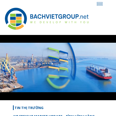
Loaded
:
Unmute
43.76%
TIN THỊ TRƯỜNG