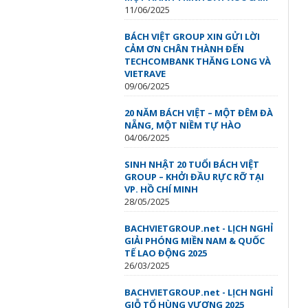
11/06/2025
BÁCH VIỆT GROUP XIN GỬI LỜI
CẢM ƠN CHÂN THÀNH ĐẾN
TECHCOMBANK THĂNG LONG VÀ
VIETRAVE
09/06/2025
20 NĂM BÁCH VIỆT – MỘT ĐÊM ĐÀ
NẴNG, MỘT NIỀM TỰ HÀO
04/06/2025
SINH NHẬT 20 TUỔI BÁCH VIỆT
GROUP – KHỞI ĐẦU RỰC RỠ TẠI
VP. HỒ CHÍ MINH
28/05/2025
BACHVIETGROUP.net - LỊCH NGHỈ
GIẢI PHÓNG MIỀN NAM & QUỐC
TẾ LAO ĐỘNG 2025
26/03/2025
BACHVIETGROUP.net - LỊCH NGHỈ
GIỖ TỔ HÙNG VƯƠNG 2025