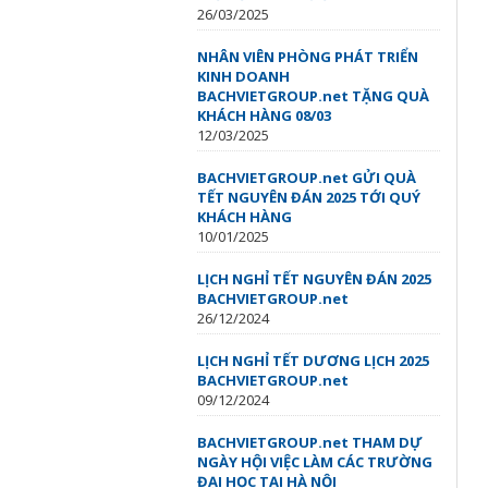
26/03/2025
NHÂN VIÊN PHÒNG PHÁT TRIỂN
KINH DOANH
BACHVIETGROUP.net TẶNG QUÀ
KHÁCH HÀNG 08/03
12/03/2025
BACHVIETGROUP.net GỬI QUÀ
TẾT NGUYÊN ĐÁN 2025 TỚI QUÝ
KHÁCH HÀNG
10/01/2025
LỊCH NGHỈ TẾT NGUYÊN ĐÁN 2025
BACHVIETGROUP.net
26/12/2024
LỊCH NGHỈ TẾT DƯƠNG LỊCH 2025
BACHVIETGROUP.net
09/12/2024
BACHVIETGROUP.net THAM DỰ
NGÀY HỘI VIỆC LÀM CÁC TRƯỜNG
ĐẠI HỌC TẠI HÀ NỘI