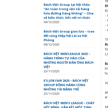
T
Bách Việt Group tại Hội thảo
Đ
“An toàn trong vận tải hàng
Đ
hóa đường hàng không” – Chia
-
sẻ kiến thức, kết nối tri thức
- 
04/12/2025
- 
-
Bách Việt Group giao lưu – trao
đổi cùng Hiệp hội Lái xe Hải
T
Phòng
B
04/12/2025
N
BÁCH VIỆT MEN’LEAGUE 2025 –
Lo
HÀNH TRÌNH TỰ HÀO CỦA
NHỮNG NGƯỜI ĐÀN ÔNG BÁCH
B
VIỆT
t
25/11/2025
h
E’S JOB FAIR 2025 – BÁCH VIỆT
H
GROUP ĐỒNG HÀNH CÙNG
NHỮNG TÀI NĂNG TRẺ
#
25/11/2025
#
BÁCH VIỆT MEN’S LEAGUE – CHÁY
M
HẾT MÌNH, GẮN KẾT MỘT TINH