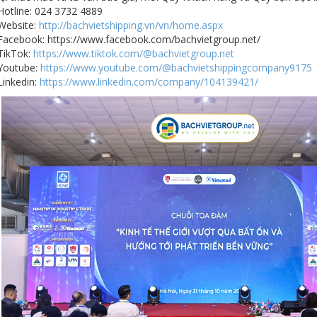
 Hotline: 024 3732 4889
 Website:
http://bachvietshipping.vn/vn/home.aspx
 Facebook:
https://www.facebook.com/bachvietgroup.net/
 TikTok:
https://www.tiktok.com/@bachvietgroup.net
 Youtube:
https://www.youtube.com/@bachvietshippingcompany9175
Linkedin:
https://www.linkedin.com/company/104139421/