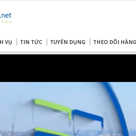
H VỤ
TIN TỨC
TUYỂN DỤNG
THEO DÕI HÀN