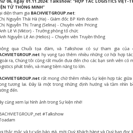
hứ 06, ngày 01.11.2024: Talkshow: “HỢP TÁC LOGISTICS VIỆ
IỆN TỬ THÔNG MINH”
ại diện tham gia
BACHVIETGROUP.net
:
 Chị Nguyễn Thái Hà (Ha) - Giám đốc BP Kinh doanh
Chị Nguyễn Thị Trang (Selina) - Chuyên viên Pricing
Anh Lê Vi (Viktor) - Trưởng phòng tổ chức
 Anh Nguyễn Lê An (Helios) – Chuyên viên Truyền thông
hông qua Chuỗi tọa đàm, và Talkshow có sự tham gia của 
ACHVIETGROUP.net
hy vọng tạo thêm nhiều những cơ hội hợp tác,
goài ra, Chúng tôi cũng rất muốn đưa đến cho các bạn sinh viên có 
gistics phát triển, và mang tiềm năng to lớn.
ACHVIETGROUP.net
rất mong chờ thêm nhiều Sự kiện hợp tác giữa
rong tương lai. Đây là một trong những định hướng và tầm nhìn
ướng đến.
ãy cùng xem lại hình ảnh trong Sự kiện nhé!
BACHVIETGROUP_net
#Talkshow
Toadam
ọi thắc mắc và tư vấn báo giá, mời Quý Khách hàng và Quý bạn đọc liê