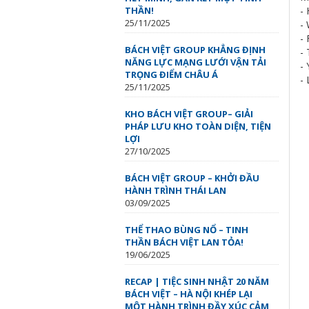
THẦN!
-
25/11/2025
-
-
BÁCH VIỆT GROUP KHẲNG ĐỊNH
-
NĂNG LỰC MẠNG LƯỚI VẬN TẢI
-
TRỌNG ĐIỂM CHÂU Á
- 
25/11/2025
KHO BÁCH VIỆT GROUP– GIẢI
PHÁP LƯU KHO TOÀN DIỆN, TIỆN
LỢI
27/10/2025
BÁCH VIỆT GROUP – KHỞI ĐẦU
HÀNH TRÌNH THÁI LAN
03/09/2025
THỂ THAO BÙNG NỔ – TINH
THẦN BÁCH VIỆT LAN TỎA!
19/06/2025
RECAP | TIỆC SINH NHẬT 20 NĂM
BÁCH VIỆT – HÀ NỘI KHÉP LẠI
MỘT HÀNH TRÌNH ĐẦY XÚC CẢM