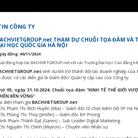
TIN CÔNG TY
ACHVIETGROUP.net THAM DỰ CHUỖI TỌA ĐÀM VÀ T
ẠI HỌC QUỐC GIA HÀ NỘI
gày đăng: 06/11/2024
ạt động hợp tác BACHVIETGROUP.net với các Trường Đại học/ Cao đẳng tr
ACHVIETGROUP.net
vinh dự khi trở thành đối tác doanh nghiệp của Đ
à được cử các diễn giả là Giám đốc/ Quản lý cấp cao của Công ty:
hứ 05, ngày 31.10.2024: Chuỗi tọa đàm “KINH TẾ THẾ GIỚI
RIỂN BỀN VỮNG”
ại diện tham gia
BACHVIETGROUP.net
:
 Chị Phạm Thị Bích Huyền (Mia) – Giám đốc tổ chức kiêm GĐ VP Hà N
Chị Phùng Thị Thúy (Jenifer) – Giám đốc BP Pricing
 Anh Phạm Thành Đạt (Garen) – Sub Leader Digital Marketing
 Chị Nguyễn Thị Chinh (Miyeon) – Chuyên viên Nhân sự