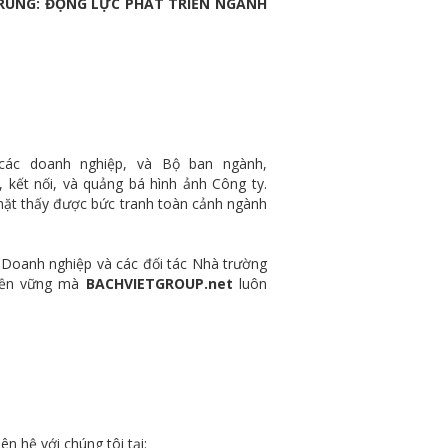
T-TRUNG: ĐỘNG LỰC PHÁT TRIỂN NGÀNH
các doanh nghiệp, và Bộ ban ngành,
 kết nối, và quảng bá hình ảnh Công ty.
mặt thấy được bức tranh toàn cảnh ngành
 Doanh nghiệp và các đối tác Nhà trường
 bền vững mà
BACHVIETGROUP.net
luôn
n hệ với chúng tôi tại: