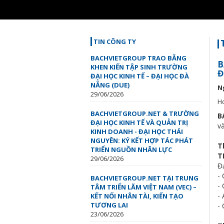
Loaded
:
Unmute
52.84%
TIN CÔNG TY
BACHVIETGROUP TRAO BẰNG
B
KHEN KIẾN TẬP SINH TRƯỜNG
Đ
ĐẠI HỌC KINH TẾ – ĐẠI HỌC ĐÀ
NẴNG (DUE)
N
29/06/2026
Ho
BACHVIETGROUP.NET & TRƯỜNG
B
ĐẠI HỌC KINH TẾ VÀ QUẢN TRỊ
v
KINH DOANH - ĐẠI HỌC THÁI
NGUYÊN: KÝ KẾT HỢP TÁC PHÁT
T
TRIỂN NGUỒN NHÂN LỰC
T
29/06/2026
Đ
-
BACHVIETGROUP.NET TẠI TRUNG
- 
TÂM TRIỂN LÃM VIỆT NAM (VEC) –
-
KẾT NỐI NHÂN TÀI, KIẾN TẠO
TƯƠNG LAI
-
23/06/2026