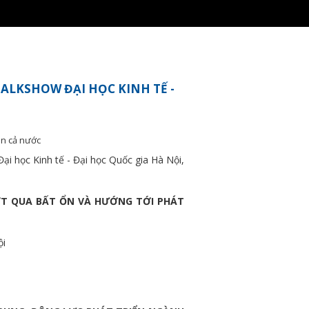
ALKSHOW ĐẠI HỌC KINH TẾ -
ên cả nước
ại học Kinh tế - Đại học Quốc gia Hà Nội,
 VƯỢT QUA BẤT ỔN VÀ HƯỚNG TỚI PHÁT
ội