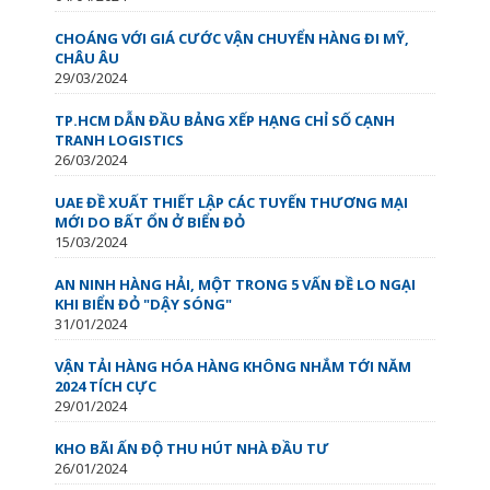
CHOÁNG VỚI GIÁ CƯỚC VẬN CHUYỂN HÀNG ĐI MỸ,
CHÂU ÂU
29/03/2024
TP.HCM DẪN ĐẦU BẢNG XẾP HẠNG CHỈ SỐ CẠNH
TRANH LOGISTICS
26/03/2024
UAE ĐỀ XUẤT THIẾT LẬP CÁC TUYẾN THƯƠNG MẠI
MỚI DO BẤT ỔN Ở BIỂN ĐỎ
15/03/2024
AN NINH HÀNG HẢI, MỘT TRONG 5 VẤN ĐỀ LO NGẠI
KHI BIỂN ĐỎ "DẬY SÓNG"
31/01/2024
VẬN TẢI HÀNG HÓA HÀNG KHÔNG NHẮM TỚI NĂM
2024 TÍCH CỰC
29/01/2024
KHO BÃI ẤN ĐỘ THU HÚT NHÀ ĐẦU TƯ
26/01/2024