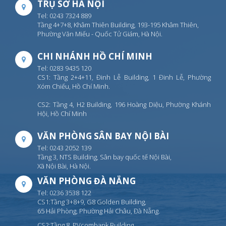
TRỤ SỞ HÀ NỘI
Tel: 0243 7324 889
Tầng 4+7+8, Khâm Thiên Building, 193-195 Khâm Thiên,
Phường Văn Miếu - Quốc Tử Giám, Hà Nội.
CHI NHÁNH HỒ CHÍ MINH
Tel: 0283 9435 120
CS1: Tầng 2+4+11, Đinh Lễ Building, 1 Đinh Lễ, Phường
Xóm Chiếu, Hồ Chí Minh.
CS2: Tầng 4, H2 Building, 196 Hoàng Diệu, Phường Khánh
Hội, Hồ Chí Minh
VĂN PHÒNG SÂN BAY NỘI BÀI
Tel: 0243 2052 139
Tầng 3, NTS Building, Sân bay quốc tế Nội Bài,
Xã Nội Bài, Hà Nội.
VĂN PHÒNG ĐÀ NẴNG
Tel: 0236 3538 122
CS1:Tầng 3+8+9, G8 Golden Building,
65 Hải Phòng, Phường Hải Châu, Đà Nẵng.
CS2:Tầng 8, PVcombank Building,