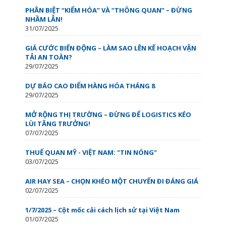
PHÂN BIỆT “KIỂM HÓA” VÀ “THÔNG QUAN” – ĐỪNG
NHẦM LẪN!
31/07/2025
GIÁ CƯỚC BIẾN ĐỘNG – LÀM SAO LÊN KẾ HOẠCH VẬN
TẢI AN TOÀN?
29/07/2025
DỰ BÁO CAO ĐIỂM HÀNG HÓA THÁNG 8
29/07/2025
MỞ RỘNG THỊ TRƯỜNG – ĐỪNG ĐỂ LOGISTICS KÉO
LÙI TĂNG TRƯỞNG!
07/07/2025
THUẾ QUAN MỸ - VIỆT NAM: "TIN NÓNG"
03/07/2025
AIR HAY SEA – CHỌN KHÉO MỘT CHUYẾN ĐI ĐÁNG GIÁ
02/07/2025
1/7/2025 – Cột mốc cải cách lịch sử tại Việt Nam
01/07/2025