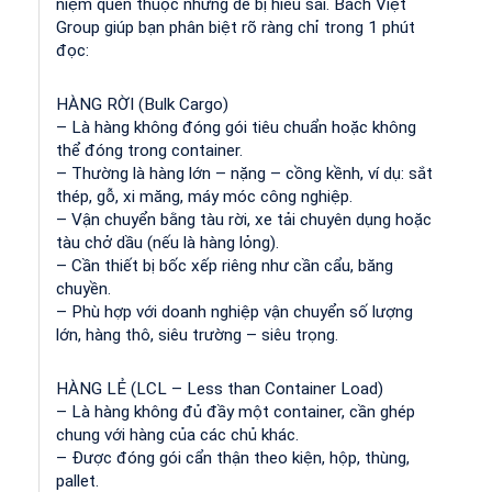
niệm quen thuộc nhưng dễ bị hiểu sai. Bách Việt
Group giúp bạn phân biệt rõ ràng chỉ trong 1 phút
đọc:
HÀNG RỜI (Bulk Cargo)
– Là hàng không đóng gói tiêu chuẩn hoặc không
thể đóng trong container.
– Thường là hàng lớn – nặng – cồng kềnh, ví dụ: sắt
thép, gỗ, xi măng, máy móc công nghiệp.
– Vận chuyển bằng tàu rời, xe tải chuyên dụng hoặc
tàu chở dầu (nếu là hàng lỏng).
– Cần thiết bị bốc xếp riêng như cần cẩu, băng
chuyền.
– Phù hợp với doanh nghiệp vận chuyển số lượng
lớn, hàng thô, siêu trường – siêu trọng.
HÀNG LẺ (LCL – Less than Container Load)
– Là hàng không đủ đầy một container, cần ghép
chung với hàng của các chủ khác.
– Được đóng gói cẩn thận theo kiện, hộp, thùng,
pallet.