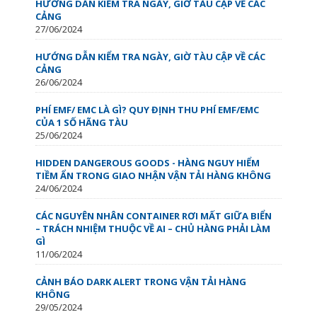
HƯỚNG DẪN KIỂM TRA NGÀY, GIỜ TÀU CẬP VỀ CÁC
CẢNG
27/06/2024
HƯỚNG DẪN KIỂM TRA NGÀY, GIỜ TÀU CẬP VỀ CÁC
CẢNG
26/06/2024
PHÍ EMF/ EMC LÀ GÌ? QUY ĐỊNH THU PHÍ EMF/EMC
CỦA 1 SỐ HÃNG TÀU
25/06/2024
HIDDEN DANGEROUS GOODS - HÀNG NGUY HIỂM
TIỀM ẨN TRONG GIAO NHẬN VẬN TẢI HÀNG KHÔNG
24/06/2024
CÁC NGUYÊN NHÂN CONTAINER RƠI MẤT GIỮA BIỂN
– TRÁCH NHIỆM THUỘC VỀ AI – CHỦ HÀNG PHẢI LÀM
GÌ
11/06/2024
CẢNH BÁO DARK ALERT TRONG VẬN TẢI HÀNG
KHÔNG
29/05/2024