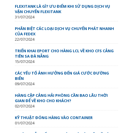
FLEXITANK LÀ GÌ? ƯU ĐIỂM KHI SỬ DỤNG DỊCH VỤ
VẬN CHUYỂN FLEXITANK
31/07/2024
PHÂN BIỆT CÁC LOẠI DỊCH VỤ CHUYỂN PHÁT NHANH
CỦA FEDEX
22/07/2024
TRIỂN KHAI EPORT CHO HÀNG LCL VỀ KHO CFS CẢNG
TIÊN SA ĐÀ NẴNG
15/07/2024
CÁC YẾU TỐ ẢNH HƯỞNG ĐẾN GIÁ CƯỚC ĐƯỜNG
BIỂN
09/07/2024
HÀNG CẬP CẢNG HẢI PHÒNG CẦN BAO LÂU THỜI
GIAN ĐỂ VỀ KHO CHO KHÁCH?
02/07/2024
KỸ THUẬT ĐÓNG HÀNG VÀO CONTAINER
01/07/2024