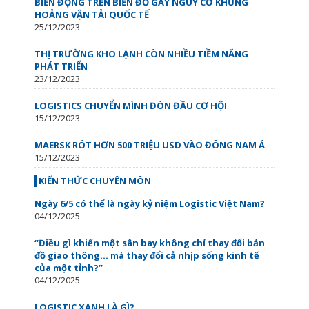
BIẾN ĐỘNG TRÊN BIỂN ĐỎ GÂY NGUY CƠ KHỦNG
HOẢNG VẬN TẢI QUỐC TẾ
25/12/2023
THỊ TRƯỜNG KHO LẠNH CÒN NHIỀU TIỀM NĂNG
PHÁT TRIỂN
23/12/2023
LOGISTICS CHUYỂN MÌNH ĐÓN ĐẦU CƠ HỘI
15/12/2023
MAERSK RÓT HƠN 500 TRIỆU USD VÀO ĐÔNG NAM Á
15/12/2023
KIẾN THỨC CHUYÊN MÔN
Ngày 6/5 có thể là ngày kỷ niệm Logistic Việt Nam?
04/12/2025
“Điều gì khiến một sân bay không chỉ thay đổi bản
đồ giao thông… mà thay đổi cả nhịp sống kinh tế
của một tỉnh?”
04/12/2025
LOGISTIC XANH LÀ GÌ?