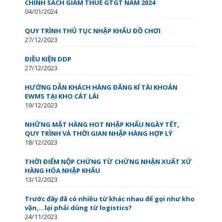
CHÍNH SÁCH GIẢM THUẾ GTGT NĂM 2024
04/01/2024
QUY TRÌNH THỦ TỤC NHẬP KHẨU ĐỒ CHƠI
27/12/2023
ĐIỀU KIỆN DDP
27/12/2023
HƯỚNG DẪN KHÁCH HÀNG ĐĂNG KÍ TÀI KHOẢN
EWMS TẠI KHO CÁT LÁI
19/12/2023
NHỮNG MẶT HÀNG HOT NHẬP KHẨU NGÀY TẾT,
QUY TRÌNH VÀ THỜI GIAN NHẬP HÀNG HỢP LÝ
18/12/2023
THỜI ĐIỂM NỘP CHỨNG TỪ CHỨNG NHẬN XUẤT XỨ
HÀNG HÓA NHẬP KHẨU
13/12/2023
Trước đây đã có nhiều từ khác nhau để gọi như kho
vận,…lại phải dùng từ logistics?
24/11/2023