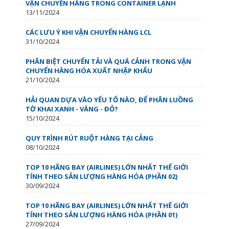
VẬN CHUYỂN HÀNG TRONG CONTAINER LẠNH
13/11/2024
CÁC LƯU Ý KHI VẬN CHUYỂN HÀNG LCL
31/10/2024
PHÂN BIỆT CHUYỂN TẢI VÀ QUÁ CẢNH TRONG VẬN
CHUYỂN HÀNG HÓA XUẤT NHẬP KHẨU
21/10/2024
HẢI QUAN DỰA VÀO YẾU TỐ NÀO, ĐỂ PHÂN LUỒNG
TỜ KHAI XANH - VÀNG - ĐỎ?
15/10/2024
QUY TRÌNH RÚT RUỘT HÀNG TẠI CẢNG
08/10/2024
TOP 10 HÃNG BAY (AIRLINES) LỚN NHẤT THẾ GIỚI
TÍNH THEO SẢN LƯỢNG HÀNG HÓA (PHẦN 02)
30/09/2024
TOP 10 HÃNG BAY (AIRLINES) LỚN NHẤT THẾ GIỚI
TÍNH THEO SẢN LƯỢNG HÀNG HÓA (PHẦN 01)
27/09/2024