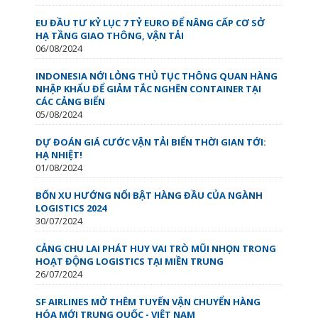
EU ĐẦU TƯ KỶ LỤC 7 TỶ EURO ĐỂ NÂNG CẤP CƠ SỞ
HẠ TẦNG GIAO THÔNG, VẬN TẢI
06/08/2024
INDONESIA NỚI LỎNG THỦ TỤC THÔNG QUAN HÀNG
NHẬP KHẨU ĐỂ GIẢM TẮC NGHẼN CONTAINER TẠI
CÁC CẢNG BIỂN
05/08/2024
DỰ ĐOÁN GIÁ CƯỚC VẬN TẢI BIỂN THỜI GIAN TỚI:
HẠ NHIỆT!
01/08/2024
BỐN XU HƯỚNG NỔI BẬT HÀNG ĐẦU CỦA NGÀNH
LOGISTICS 2024
30/07/2024
CẢNG CHU LAI PHÁT HUY VAI TRÒ MŨI NHỌN TRONG
HOẠT ĐỘNG LOGISTICS TẠI MIỀN TRUNG
26/07/2024
SF AIRLINES MỞ THÊM TUYẾN VẬN CHUYỂN HÀNG
HÓA MỚI TRUNG QUỐC - VIỆT NAM