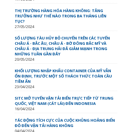
THỊ TRƯỜNG HÀNG HÓA HÀNG KHÔNG: TĂNG
TRƯỞNG NHƯ THẾ NÀO TRONG BA THÁNG LIÊN
TỤC?
27/05/2024
SỐ LƯỢNG TÀU HỦY BỎ CHUYẾN TRÊN CÁC TUYẾN
CHÂU Á - BẮC ÂU, CHÂU Á - BỜ ĐÔNG BẮC MỸ VÀ
CHÂU Á - ĐỊA TRUNG HẢI ĐÃ GIẢM MẠNH TRONG
NHỮNG TUẦN GẦN ĐÂY
20/05/2024
KHỐI LƯỢNG NHẬP KHẨU CONTAINER CỦA MỸ VẪN
ỔN ĐỊNH, TRƯỚC MỘT SỐ THÁCH THỨC TOÀN CẦU
TIỀM ẨN
23/04/2024
SITC MỞ TUYẾN VẬN TẢI BIỂN TRỰC TIẾP TỪ TRUNG
QUỐC, VIỆT NAM (CÁT LÁI) ĐẾN INDONESIA
16/04/2024
TÁC ĐỘNG TÍCH CỰC CỦA CUỘC KHỦNG HOẢNG BIỂN
ĐỎ ĐẾN VẬN TẢI HÀNG KHÔNG
04/04/2024