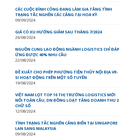
CÁC CUỘC ĐÌNH CÔNG ĐANG LÀM GIA TĂNG TÌNH
TRẠNG TẮC NGHẼN CÁC CẢNG TẠI HOA KỲ
09/09/2024
GIÁ CÓ XU HƯỚNG GIẢM SAU THÁNG 7/2024
26/08/2024
NGUỒN CUNG LAO ĐỘNG NGÀNH LOGISTICS CHỈ ĐÁP
ỨNG ĐƯỢC 40% NHU CẦU
22/08/2024
ĐỀ XUẤT CHO PHÉP PHƯƠNG TIỆN THỦY NỘI ĐỊA VR-
SI HOẠT ĐỘNG TRÊN MỘT SỐ TUYẾN
19/08/2024
VIỆT NAM LỌT TOP 10 THỊ TRƯỜNG LOGISTICS MỚI
NỔI TOÀN CẦU, DN ĐỒNG LOẠT TĂNG DOANH THU 2
CHỮ SỐ
12/08/2024
TÌNH TRẠNG TẮC NGHẼN CẢNG BIỂN TẠI SINGAPORE
LAN SANG MALAYSIA
09/08/2024