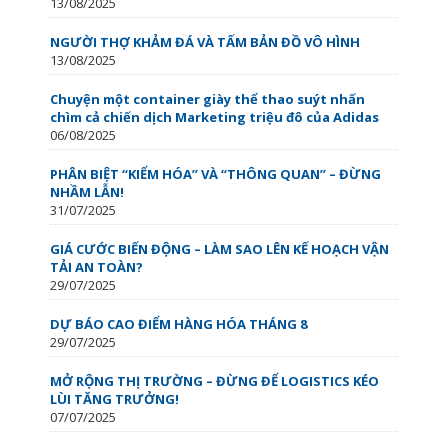
13/08/2025
NGƯỜI THỢ KHẢM ĐÁ VÀ TẤM BẢN ĐỒ VÔ HÌNH
13/08/2025
Chuyện một container giày thể thao suýt nhấn
chìm cả chiến dịch Marketing triệu đô của Adidas
06/08/2025
PHÂN BIỆT “KIỂM HÓA” VÀ “THÔNG QUAN” – ĐỪNG
NHẦM LẪN!
31/07/2025
GIÁ CƯỚC BIẾN ĐỘNG – LÀM SAO LÊN KẾ HOẠCH VẬN
TẢI AN TOÀN?
29/07/2025
DỰ BÁO CAO ĐIỂM HÀNG HÓA THÁNG 8
29/07/2025
MỞ RỘNG THỊ TRƯỜNG – ĐỪNG ĐỂ LOGISTICS KÉO
LÙI TĂNG TRƯỞNG!
07/07/2025