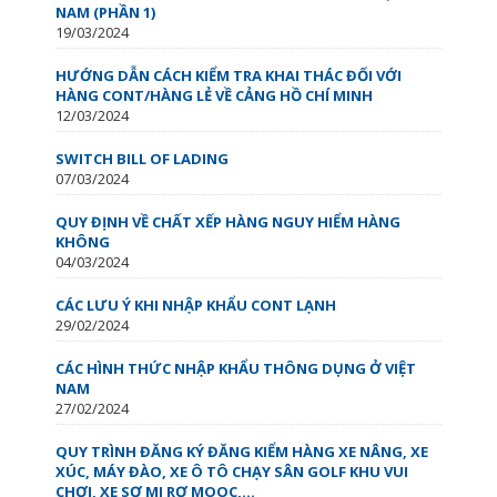
NAM (PHẦN 1)
19/03/2024
HƯỚNG DẪN CÁCH KIỂM TRA KHAI THÁC ĐỐI VỚI
HÀNG CONT/HÀNG LẺ VỀ CẢNG HỒ CHÍ MINH
12/03/2024
SWITCH BILL OF LADING
07/03/2024
QUY ĐỊNH VỀ CHẤT XẾP HÀNG NGUY HIỂM HÀNG
KHÔNG
04/03/2024
CÁC LƯU Ý KHI NHẬP KHẨU CONT LẠNH
29/02/2024
CÁC HÌNH THỨC NHẬP KHẨU THÔNG DỤNG Ở VIỆT
NAM
27/02/2024
QUY TRÌNH ĐĂNG KÝ ĐĂNG KIỂM HÀNG XE NÂNG, XE
XÚC, MÁY ĐÀO, XE Ô TÔ CHẠY SÂN GOLF KHU VUI
CHƠI, XE SƠ MI RƠ MOOC,...