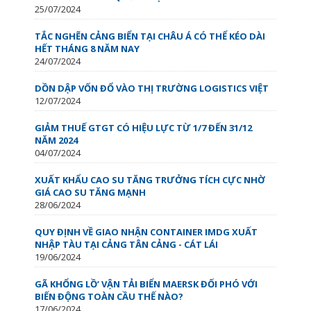
25/07/2024
TẮC NGHẼN CẢNG BIỂN TẠI CHÂU Á CÓ THỂ KÉO DÀI
HẾT THÁNG 8 NĂM NAY
24/07/2024
DỒN DẬP VỐN ĐỔ VÀO THỊ TRƯỜNG LOGISTICS VIỆT
12/07/2024
GIẢM THUẾ GTGT CÓ HIỆU LỰC TỪ 1/7 ĐẾN 31/12
NĂM 2024
04/07/2024
XUẤT KHẨU CAO SU TĂNG TRƯỞNG TÍCH CỰC NHỜ
GIÁ CAO SU TĂNG MẠNH
28/06/2024
QUY ĐỊNH VỀ GIAO NHẬN CONTAINER IMDG XUẤT
NHẬP TÀU TẠI CẢNG TÂN CẢNG - CÁT LÁI
19/06/2024
GÃ KHỔNG LỒ’ VẬN TẢI BIỂN MAERSK ĐỐI PHÓ VỚI
BIẾN ĐỘNG TOÀN CẦU THẾ NÀO?
17/06/2024