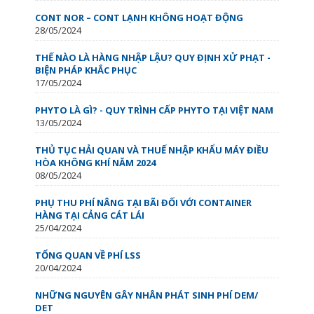
CONT NOR – CONT LẠNH KHÔNG HOẠT ĐỘNG
28/05/2024
THẾ NÀO LÀ HÀNG NHẬP LẬU? QUY ĐỊNH XỬ PHẠT -
BIỆN PHÁP KHẮC PHỤC
17/05/2024
PHYTO LÀ GÌ? - QUY TRÌNH CẤP PHYTO TẠI VIỆT NAM
13/05/2024
THỦ TỤC HẢI QUAN VÀ THUẾ NHẬP KHẨU MÁY ĐIỀU
HÒA KHÔNG KHÍ NĂM 2024
08/05/2024
PHỤ THU PHÍ NÂNG TẠI BÃI ĐỐI VỚI CONTAINER
HÀNG TẠI CẢNG CÁT LÁI
25/04/2024
TỔNG QUAN VỀ PHÍ LSS
20/04/2024
NHỮNG NGUYÊN GÂY NHÂN PHÁT SINH PHÍ DEM/
DET