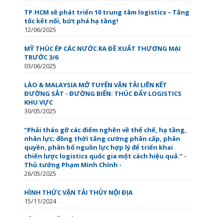
TP.HCM sẽ phát triển 10 trung tâm logistics – Tăng
tốc kết nối, bứt phá hạ tầng!
12/06/2025
MỸ THÚC ÉP CÁC NƯỚC RA ĐỀ XUẤT THƯƠNG MẠI
TRƯỚC 3/6
03/06/2025
LÀO & MALAYSIA MỞ TUYẾN VẬN TẢI LIÊN KẾT
ĐƯỜNG SẮT - ĐƯỜNG BIỂN: THÚC ĐẨY LOGISTICS
KHU VỰC
30/05/2025
“Phải tháo gỡ các điểm nghẽn về thể chế, hạ tầng,
nhân lực; đồng thời tăng cường phân cấp, phân
quyền, phân bổ nguồn lực hợp lý để triển khai
chiến lược logistics quốc gia một cách hiệu quả.” -
Thủ tướng Phạm Minh Chính -
26/05/2025
HÌNH THỨC VẬN TẢI THỦY NỘI ĐỊA
15/11/2024