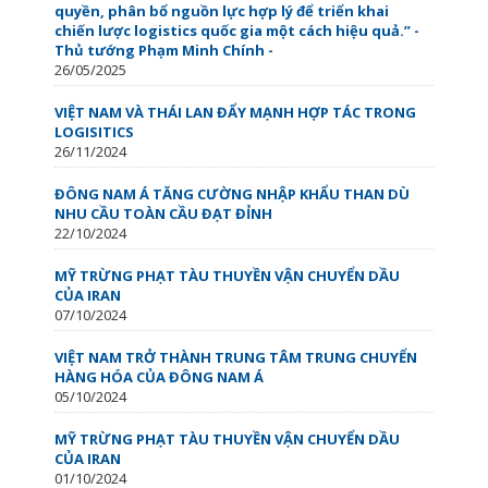
quyền, phân bổ nguồn lực hợp lý để triển khai
chiến lược logistics quốc gia một cách hiệu quả.” -
Thủ tướng Phạm Minh Chính -
26/05/2025
VIỆT NAM VÀ THÁI LAN ĐẨY MẠNH HỢP TÁC TRONG
LOGISITICS
26/11/2024
ĐÔNG NAM Á TĂNG CƯỜNG NHẬP KHẨU THAN DÙ
NHU CẦU TOÀN CẦU ĐẠT ĐỈNH
22/10/2024
MỸ TRỪNG PHẠT TÀU THUYỀN VẬN CHUYỂN DẦU
CỦA IRAN
07/10/2024
VIỆT NAM TRỞ THÀNH TRUNG TÂM TRUNG CHUYỂN
HÀNG HÓA CỦA ĐÔNG NAM Á
05/10/2024
MỸ TRỪNG PHẠT TÀU THUYỀN VẬN CHUYỂN DẦU
CỦA IRAN
01/10/2024