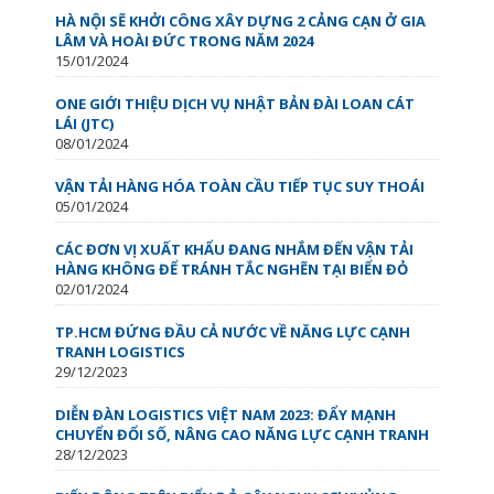
HÀ NỘI SẼ KHỞI CÔNG XÂY DỰNG 2 CẢNG CẠN Ở GIA
LÂM VÀ HOÀI ĐỨC TRONG NĂM 2024
15/01/2024
ONE GIỚI THIỆU DỊCH VỤ NHẬT BẢN ĐÀI LOAN CÁT
LÁI (JTC)
08/01/2024
VẬN TẢI HÀNG HÓA TOÀN CẦU TIẾP TỤC SUY THOÁI
05/01/2024
CÁC ĐƠN VỊ XUẤT KHẨU ĐANG NHẮM ĐẾN VẬN TẢI
HÀNG KHÔNG ĐỂ TRÁNH TẮC NGHẼN TẠI BIỂN ĐỎ
02/01/2024
TP.HCM ĐỨNG ĐẦU CẢ NƯỚC VỀ NĂNG LỰC CẠNH
TRANH LOGISTICS
29/12/2023
DIỄN ĐÀN LOGISTICS VIỆT NAM 2023: ĐẨY MẠNH
CHUYỂN ĐỔI SỐ, NÂNG CAO NĂNG LỰC CẠNH TRANH
28/12/2023