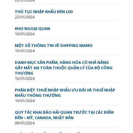
THỦ TỤC NHẬP KHẨU ĐÈN LED
22/01/2024
KHO NGOẠI QUAN
16/01/2024
MỘT SỐ THÔNG TIN VỀ SHIPPING MARKS
15/01/2024
DANH MỤC SẢN PHẨM, HÀNG HÓA CÓ KHẢ NĂNG
GÂY MẤT AN TOÀN THUỘC QUẢN LÝ CỦA BỘ CÔNG
THƯƠNG
15/01/2024
PHÂN BIỆT THUẾ NHẬP KHẨU ƯU ĐÃI VÀ THUẾ NHẬP
KHẨU THÔNG THƯỜNG
10/01/2024
QUY TẮC KHAI BÁO HẢI QUAN TRƯỚC TẠI CÁC ĐIỂM
ĐẾN – MỸ, CANADA, NHẬT BẢN
09/01/2024