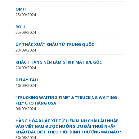
OMIT
25/09/2024
ROLL
25/09/2024
ỦY THÁC XUẤT KHẨU TỪ TRUNG QUỐC
23/09/2024
KHÁCH HÀNG NÊN LÀM GÌ KHI MẤT B/L GỐC
20/09/2024
DELAY TÀU
10/09/2024
“TRUCKING WAITING TIME” & “TRUCKING WAITING
FEE” CHO HÀNG USA
06/09/2024
HÀNG HÓA XUẤT XỨ TỪ LIÊN MINH CHÂU ÂU NHẬP
VÀO VIỆT NAM ĐƯỢC HƯỞNG ƯU ĐÃI THUẾ NHẬP
KHẨU ĐẶC BIỆT THEO HIỆP ĐỊNH THƯƠNG MẠI NÀO?
30/08/2024