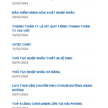
22/02/2024
BẢO HIỂM HÀNG HÓA XUẤT NHẬP KHẨU
20/02/2024
THANH TOÁN TT LÀ GÌ? QUY TRÌNH THANH TOÁN
TT CHI TIẾT
16/02/2024
CƯỢC CONT
15/02/2024
THỦ TỤC NHẬP KHẨU THIẾT BỊ VỆ SINH
30/01/2024
THỦ TỤC NHẬP KHẨU XE NÂNG
25/01/2024
LƯU Ý KHI VẬN CHUYỂN PIN LITHIUM ĐƯỜNG HÀNG
KHÔNG
24/01/2024
TOP 6 CẢNG CONTAINER LỚN TẠI HẢI PHÒNG
23/01/2024