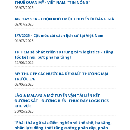
THUẾ QUAN MỸ - VIỆT NAM: "TIN NÓNG"
03/07/2025
AIR HAY SEA – CHỌN KHÉO MỘT CHUYẾN ĐI ĐÁNG GIÁ
02/07/2025
1/7/2025 – Cột mốc cải cách lịch sử tại Việt Nam
01/07/2025
TP.HCM sẽ phát triển 10 trung tâm logistics – Tăng
tốc kết nối, bứt phá hạ tầng!
12/06/2025
MỸ THÚC ÉP CÁC NƯỚC RA ĐỀ XUẤT THƯƠNG MẠI
TRƯỚC 3/6
03/06/2025
LÀO & MALAYSIA MỞ TUYẾN VẬN TẢI LIÊN KẾT
ĐƯỜNG SẮT - ĐƯỜNG BIỂN: THÚC ĐẨY LOGISTICS
KHU VỰC
30/05/2025
“Phải tháo gỡ các điểm nghẽn về thể chế, hạ tầng,
nhân lực; đồng thời tăng cường phân cấp, phân