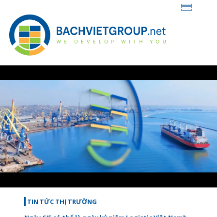
Loaded
:
Unmute
27.46%
TIN TỨC THỊ TRƯỜNG