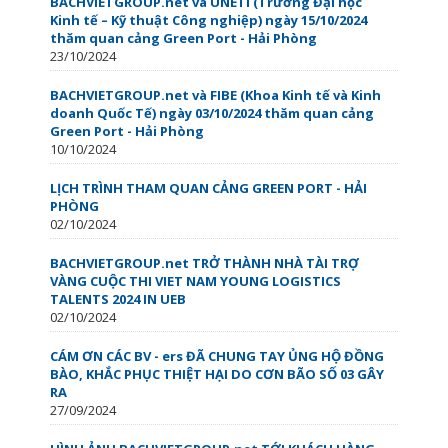
BACHVIETGROUP.net và UNETI (Trường Đại học
Kinh tế – Kỹ thuật Công nghiệp) ngày 15/10/2024
thăm quan cảng Green Port - Hải Phòng
23/10/2024
BACHVIETGROUP.net và FIBE (Khoa Kinh tế và Kinh
doanh Quốc Tế) ngày 03/10/2024 thăm quan cảng
Green Port - Hải Phòng
10/10/2024
LỊCH TRÌNH THAM QUAN CẢNG GREEN PORT - HẢI
PHÒNG
02/10/2024
BACHVIETGROUP.net TRỞ THÀNH NHÀ TÀI TRỢ
VÀNG CUỘC THI VIET NAM YOUNG LOGISTICS
TALENTS 2024 IN UEB
02/10/2024
CÁM ƠN CÁC BV - ers ĐÃ CHUNG TAY ỦNG HỘ ĐỒNG
BÀO, KHẮC PHỤC THIỆT HẠI DO CƠN BÃO SỐ 03 GÂY
RA
27/09/2024