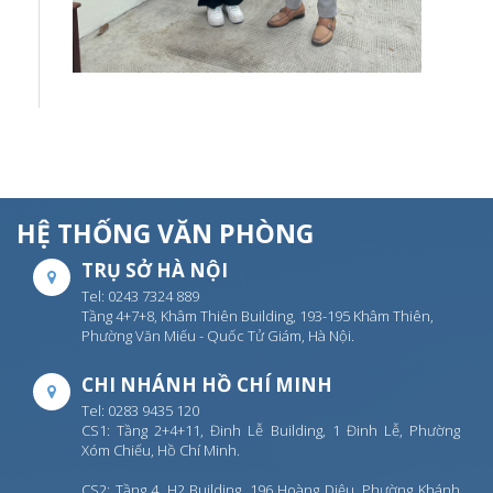
HỆ THỐNG VĂN PHÒNG
TRỤ SỞ HÀ NỘI
Tel: 0243 7324 889
Tầng 4+7+8, Khâm Thiên Building, 193-195 Khâm Thiên,
Phường Văn Miếu - Quốc Tử Giám, Hà Nội.
CHI NHÁNH HỒ CHÍ MINH
Tel: 0283 9435 120
CS1: Tầng 2+4+11, Đinh Lễ Building, 1 Đinh Lễ, Phường
Xóm Chiếu, Hồ Chí Minh.
CS2: Tầng 4, H2 Building, 196 Hoàng Diệu, Phường Khánh