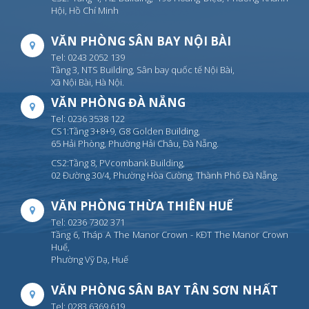
Hội, Hồ Chí Minh
VĂN PHÒNG SÂN BAY NỘI BÀI
Tel: 0243 2052 139
Tầng 3, NTS Building, Sân bay quốc tế Nội Bài,
Xã Nội Bài, Hà Nội.
VĂN PHÒNG ĐÀ NẴNG
Tel: 0236 3538 122
CS1:Tầng 3+8+9, G8 Golden Building,
65 Hải Phòng, Phường Hải Châu, Đà Nẵng.
CS2:Tầng 8, PVcombank Building,
02 Đường 30/4, Phường Hòa Cường, Thành Phố Đà Nẵng.
VĂN PHÒNG THỪA THIÊN HUẾ
Tel: 0236 7302 371
Tầng 6, Tháp A The Manor Crown - KĐT The Manor Crown
Huế,
Phường Vỹ Dạ, Huế
VĂN PHÒNG SÂN BAY TÂN SƠN NHẤT
Tel: 0283 6369 619