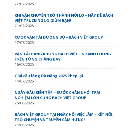
22/07/2025
KHI VẬN CHUYỂN TRỞ THÀNH NỖI LO – HÃY ĐỂ BÁCH
VIỆT TRUCKING LO GIÙM BẠN!
21/07/2025
CƯỚC VẬN TẢI ĐƯỜNG BỘ – BÁCH VIỆT GROUP
17/07/2025
VẬN TẢI HÀNG KHÔNG BÁCH VIỆT – NHANH CHÓNG
TRÊN TỪNG CHẶNG BAY
16/07/2025
Giải cầu lông Đà Nẵng 2025 khép lại
14/07/2025
NGÀY ĐẦU KIẾN TẬP – BƯỚC CHÂN NHỎ, TRẢI
NGHIỆM LỚN CÙNG BÁCH VIỆT GROUP
26/06/2025
BÁCH VIỆT GROUP TẠI NGÀY HỘI VIỆC LÀM – KẾT NỐI,
TRÒ CHUYỆN VÀ TRUYỀN CẢM HỨNG!
25/06/2025