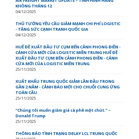
AIR FREIGHT MARKET UPDATE – TÌNH HÌNH HÀNG
KHÔNG THÁNG 12
04/12/2025
THỦ TƯỚNG YÊU CẦU GIẢM MẠNH CHI PHÍ LOGISTIC
- TĂNG SỨC CẠNH TRANH QUỐC GIA
04/12/2025
HUẾ ĐỀ XUẤT ĐẦU TƯ CỤM BẾN CẢNH PHONG ĐIỀN -
CÁNH CỬA MỚI CỦA LOGISTIC MIỀN TRUNG HUẾ ĐỀ
XUẤT ĐẦU TƯ CỤM BẾN CẢNH PHONG ĐIỀN - CÁNH
CỬA MỚI CỦA LOGISTIC MIỀN TRUNG
25/11/2025
XUẤT KHẨU TRUNG QUỐC GIẢM LẦN ĐẦU TRONG
GẦN 2 NĂM - CẢNH BÁO MỚI CHO CHUỖI CUNG ỨNG
TOÀN CẦU
25/11/2025
“Chúng tôi muốn giảm giá cà phê một chút.” –
Donald Trump
25/11/2025
THÔNG BÁO TÌNH TRẠNG DELAY LCL TRUNG QUỐC
25/11/2025