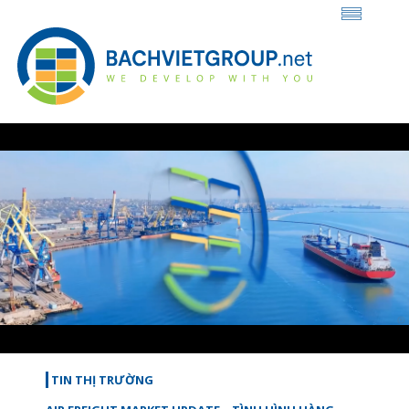
Loaded
:
Unmute
29.72%
TIN THỊ TRƯỜNG