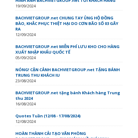
HÌNH ẢNH BACHVIETGROUP.net TỚI KHÁCH HÀNG
19/09/2024
BACHVIETGROUP.net CHUNG TAY ỦNG HỘ ĐỒNG
BÀO, KHẮC PHỤC THIỆT HẠI DO CƠN BÃO SỐ 03 GÂY
RA
12/09/2024
BACHVIETGROUP.net MIỄN PHÍ LƯU KHO CHO HÀNG
XUẤT NHẬP KHẨU QUỐC TẾ
05/09/2024
NÓNG! CẬN CẢNH BACHVIETGROUP.net TẶNG BÁNH
TRUNG THU KHÁCH IU
23/08/2024
BACHVIETGROUP.net tặng bánh Khách hàng Trung
thu 2024
16/08/2024
Quotes Tuần (12/08 - 17/08/2024)
12/08/2024
HOÀN THÀNH CẢI TẠO VĂN PHÒNG