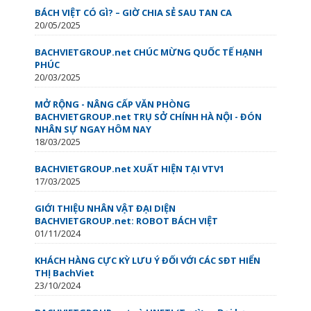
BÁCH VIỆT CÓ GÌ? – GIỜ CHIA SẺ SAU TAN CA
20/05/2025
BACHVIETGROUP.net CHÚC MỪNG QUỐC TẾ HẠNH
PHÚC
20/03/2025
MỞ RỘNG - NÂNG CẤP VĂN PHÒNG
BACHVIETGROUP.net TRỤ SỞ CHÍNH HÀ NỘI - ĐÓN
NHÂN SỰ NGAY HÔM NAY
18/03/2025
BACHVIETGROUP.net XUẤT HIỆN TẠI VTV1
17/03/2025
GIỚI THIỆU NHÂN VẬT ĐẠI DIỆN
BACHVIETGROUP.net: ROBOT BÁCH VIỆT
01/11/2024
KHÁCH HÀNG CỰC KỲ LƯU Ý ĐỐI VỚI CÁC SĐT HIỂN
THỊ BachViet
23/10/2024