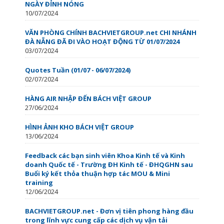
NGÀY ĐỈNH NÓNG
10/07/2024
VĂN PHÒNG CHÍNH BACHVIETGROUP.net CHI NHÁNH
ĐÀ NẴNG ĐÃ ĐI VÀO HOẠT ĐỘNG TỪ 01/07/2024
03/07/2024
Quotes Tuần (01/07 - 06/07/2024)
02/07/2024
HÀNG AIR NHẬP ĐẾN BÁCH VIỆT GROUP
27/06/2024
HÌNH ẢNH KHO BÁCH VIỆT GROUP
13/06/2024
Feedback các bạn sinh viên Khoa Kinh tế và Kinh
doanh Quốc tế - Trường ĐH Kinh tế - ĐHQGHN sau
Buổi ký kết thỏa thuận hợp tác MOU & Mini
training
12/06/2024
BACHVIETGROUP.net - Đơn vị tiên phong hàng đầu
trong lĩnh vực cung cấp các dịch vụ vận tải