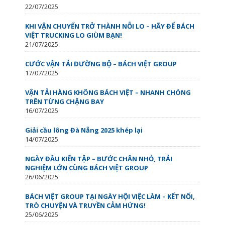
22/07/2025
KHI VẬN CHUYỂN TRỞ THÀNH NỖI LO – HÃY ĐỂ BÁCH
VIỆT TRUCKING LO GIÙM BẠN!
21/07/2025
CƯỚC VẬN TẢI ĐƯỜNG BỘ – BÁCH VIỆT GROUP
17/07/2025
VẬN TẢI HÀNG KHÔNG BÁCH VIỆT – NHANH CHÓNG
TRÊN TỪNG CHẶNG BAY
16/07/2025
Giải cầu lông Đà Nẵng 2025 khép lại
14/07/2025
NGÀY ĐẦU KIẾN TẬP – BƯỚC CHÂN NHỎ, TRẢI
NGHIỆM LỚN CÙNG BÁCH VIỆT GROUP
26/06/2025
BÁCH VIỆT GROUP TẠI NGÀY HỘI VIỆC LÀM – KẾT NỐI,
TRÒ CHUYỆN VÀ TRUYỀN CẢM HỨNG!
25/06/2025