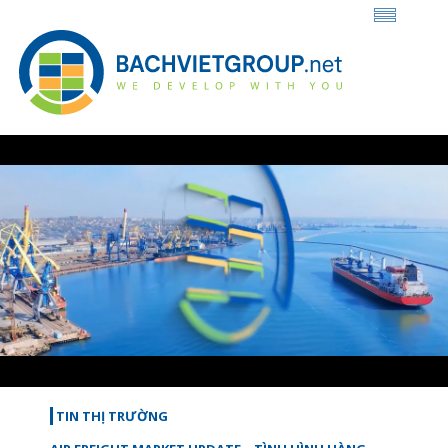
Loaded
:
Unmute
46.73%
TIN THỊ TRƯỜNG