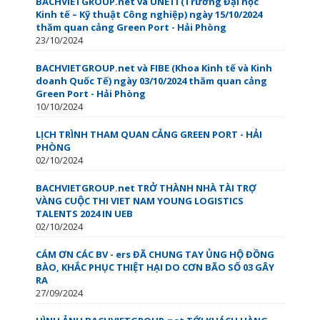
BACHVIETGROUP.net và UNETI (Trường Đại học
Kinh tế – Kỹ thuật Công nghiệp) ngày 15/10/2024
thăm quan cảng Green Port - Hải Phòng
23/10/2024
BACHVIETGROUP.net và FIBE (Khoa Kinh tế và Kinh
doanh Quốc Tế) ngày 03/10/2024 thăm quan cảng
Green Port - Hải Phòng
10/10/2024
LỊCH TRÌNH THAM QUAN CẢNG GREEN PORT - HẢI
PHÒNG
02/10/2024
BACHVIETGROUP.net TRỞ THÀNH NHÀ TÀI TRỢ
VÀNG CUỘC THI VIET NAM YOUNG LOGISTICS
TALENTS 2024 IN UEB
02/10/2024
CÁM ƠN CÁC BV - ers ĐÃ CHUNG TAY ỦNG HỘ ĐỒNG
BÀO, KHẮC PHỤC THIỆT HẠI DO CƠN BÃO SỐ 03 GÂY
RA
27/09/2024