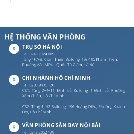
HỆ THỐNG VĂN PHÒNG
TRỤ SỞ HÀ NỘI
Tel: 0243 7324 889
Tầng 4+7+8, Khâm Thiên Building, 193-195 Khâm Thiên,
Phường Văn Miếu - Quốc Tử Giám, Hà Nội.
CHI NHÁNH HỒ CHÍ MINH
Tel: 0283 9435 120
CS1: Tầng 2+4+11, Đinh Lễ Building, 1 Đinh Lễ, Phường
Xóm Chiếu, Hồ Chí Minh.
CS2: Tầng 4, H2 Building, 196 Hoàng Diệu, Phường Khánh
Hội, Hồ Chí Minh
VĂN PHÒNG SÂN BAY NỘI BÀI
Tel: 0243 2052 139