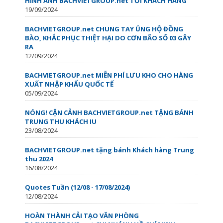
HÌNH ẢNH BACHVIETGROUP.net TỚI KHÁCH HÀNG
19/09/2024
BACHVIETGROUP.net CHUNG TAY ỦNG HỘ ĐỒNG
BÀO, KHẮC PHỤC THIỆT HẠI DO CƠN BÃO SỐ 03 GÂY
RA
12/09/2024
BACHVIETGROUP.net MIỄN PHÍ LƯU KHO CHO HÀNG
XUẤT NHẬP KHẨU QUỐC TẾ
05/09/2024
NÓNG! CẬN CẢNH BACHVIETGROUP.net TẶNG BÁNH
TRUNG THU KHÁCH IU
23/08/2024
BACHVIETGROUP.net tặng bánh Khách hàng Trung
thu 2024
16/08/2024
Quotes Tuần (12/08 - 17/08/2024)
12/08/2024
HOÀN THÀNH CẢI TẠO VĂN PHÒNG