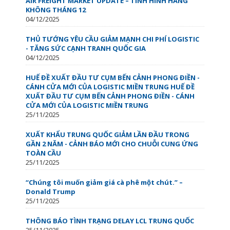
AIR FREIGHT MARKET UPDATE – TÌNH HÌNH HÀNG
KHÔNG THÁNG 12
04/12/2025
THỦ TƯỚNG YÊU CẦU GIẢM MẠNH CHI PHÍ LOGISTIC
- TĂNG SỨC CẠNH TRANH QUỐC GIA
04/12/2025
HUẾ ĐỀ XUẤT ĐẦU TƯ CỤM BẾN CẢNH PHONG ĐIỀN -
CÁNH CỬA MỚI CỦA LOGISTIC MIỀN TRUNG HUẾ ĐỀ
XUẤT ĐẦU TƯ CỤM BẾN CẢNH PHONG ĐIỀN - CÁNH
CỬA MỚI CỦA LOGISTIC MIỀN TRUNG
25/11/2025
XUẤT KHẨU TRUNG QUỐC GIẢM LẦN ĐẦU TRONG
GẦN 2 NĂM - CẢNH BÁO MỚI CHO CHUỖI CUNG ỨNG
TOÀN CẦU
25/11/2025
“Chúng tôi muốn giảm giá cà phê một chút.” –
Donald Trump
25/11/2025
THÔNG BÁO TÌNH TRẠNG DELAY LCL TRUNG QUỐC
25/11/2025