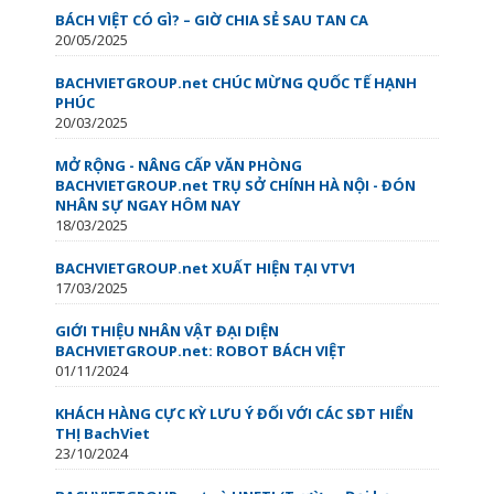
BÁCH VIỆT CÓ GÌ? – GIỜ CHIA SẺ SAU TAN CA
20/05/2025
BACHVIETGROUP.net CHÚC MỪNG QUỐC TẾ HẠNH
PHÚC
20/03/2025
MỞ RỘNG - NÂNG CẤP VĂN PHÒNG
BACHVIETGROUP.net TRỤ SỞ CHÍNH HÀ NỘI - ĐÓN
NHÂN SỰ NGAY HÔM NAY
18/03/2025
BACHVIETGROUP.net XUẤT HIỆN TẠI VTV1
17/03/2025
GIỚI THIỆU NHÂN VẬT ĐẠI DIỆN
BACHVIETGROUP.net: ROBOT BÁCH VIỆT
01/11/2024
KHÁCH HÀNG CỰC KỲ LƯU Ý ĐỐI VỚI CÁC SĐT HIỂN
THỊ BachViet
23/10/2024