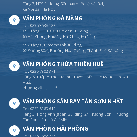
Tầng 3, NTS Building, Sân bay quốc tế Nội Bài,
Xã Nội Bài, Hà Nội.
VĂN PHÒNG ĐÀ NẴNG
Tel: 0236 3538 122
CS1:Tầng 3+8+9, G8 Golden Building,
65 Hải Phòng, Phường Hải Châu, Đà Nẵng.
CS2:Tầng 8, PVcombank Building,
02 Đường 30/4, Phường Hòa Cường, Thành Phố Đà Nẵng.
VĂN PHÒNG THỪA THIÊN HUẾ
Tel: 0236 7302 371
Tầng 6, Tháp A The Manor Crown - KĐT The Manor Crown
Huế,
Phường Vỹ Dạ, Huế
VĂN PHÒNG SÂN BAY TÂN SƠN NHẤT
Tel: 0283 6369 619
Tầng 3, Hồng Anh Japan Building, 24 Trường Sơn, Phường
Tân Sơn Hòa, Hồ Chí Minh.
VĂN PHÒNG HẢI PHÒNG
Tel: 0225 3652 225