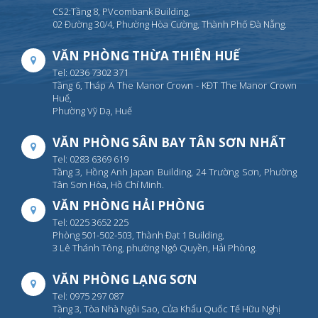
CS2:Tầng 8, PVcombank Building,
02 Đường 30/4, Phường Hòa Cường, Thành Phố Đà Nẵng.
VĂN PHÒNG THỪA THIÊN HUẾ
Tel: 0236 7302 371
Tầng 6, Tháp A The Manor Crown - KĐT The Manor Crown
Huế,
Phường Vỹ Dạ, Huế
VĂN PHÒNG SÂN BAY TÂN SƠN NHẤT
Tel: 0283 6369 619
Tầng 3, Hồng Anh Japan Building, 24 Trường Sơn, Phường
Tân Sơn Hòa, Hồ Chí Minh.
VĂN PHÒNG HẢI PHÒNG
Tel: 0225 3652 225
Phòng 501-502-503, Thành Đạt 1 Building,
3 Lê Thánh Tông, phường Ngô Quyền, Hải Phòng.
VĂN PHÒNG LẠNG SƠN
Tel: 0975 297 087
Tầng 3, Tòa Nhà Ngôi Sao, Cửa Khẩu Quốc Tế Hữu Nghị