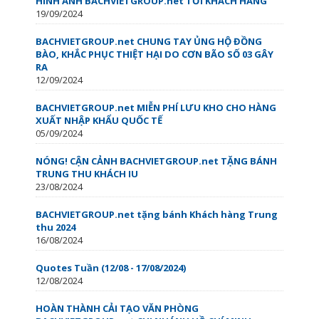
HÌNH ẢNH BACHVIETGROUP.net TỚI KHÁCH HÀNG
19/09/2024
BACHVIETGROUP.net CHUNG TAY ỦNG HỘ ĐỒNG
BÀO, KHẮC PHỤC THIỆT HẠI DO CƠN BÃO SỐ 03 GÂY
RA
12/09/2024
BACHVIETGROUP.net MIỄN PHÍ LƯU KHO CHO HÀNG
XUẤT NHẬP KHẨU QUỐC TẾ
05/09/2024
NÓNG! CẬN CẢNH BACHVIETGROUP.net TẶNG BÁNH
TRUNG THU KHÁCH IU
23/08/2024
BACHVIETGROUP.net tặng bánh Khách hàng Trung
thu 2024
16/08/2024
Quotes Tuần (12/08 - 17/08/2024)
12/08/2024
HOÀN THÀNH CẢI TẠO VĂN PHÒNG