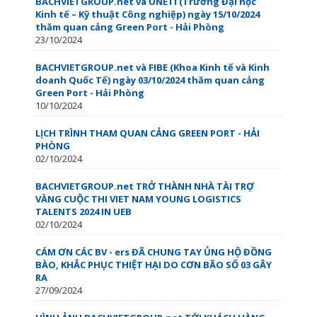
BACHVIETGROUP.net và UNETI (Trường Đại học
Kinh tế – Kỹ thuật Công nghiệp) ngày 15/10/2024
thăm quan cảng Green Port - Hải Phòng
23/10/2024
BACHVIETGROUP.net và FIBE (Khoa Kinh tế và Kinh
doanh Quốc Tế) ngày 03/10/2024 thăm quan cảng
Green Port - Hải Phòng
10/10/2024
LỊCH TRÌNH THAM QUAN CẢNG GREEN PORT - HẢI
PHÒNG
02/10/2024
BACHVIETGROUP.net TRỞ THÀNH NHÀ TÀI TRỢ
VÀNG CUỘC THI VIET NAM YOUNG LOGISTICS
TALENTS 2024 IN UEB
02/10/2024
CÁM ƠN CÁC BV - ers ĐÃ CHUNG TAY ỦNG HỘ ĐỒNG
BÀO, KHẮC PHỤC THIỆT HẠI DO CƠN BÃO SỐ 03 GÂY
RA
27/09/2024