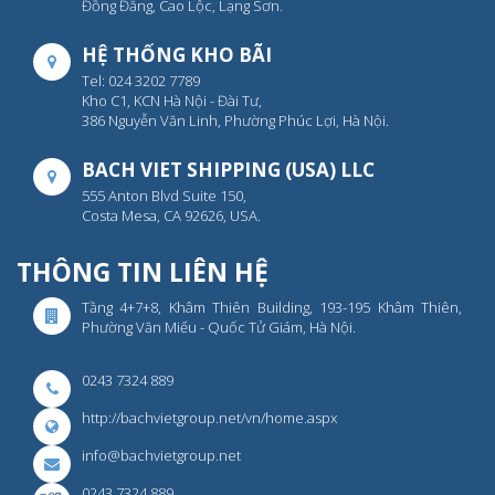
Đồng Đăng, Cao Lộc, Lạng Sơn.
HỆ THỐNG KHO BÃI
Tel: 024 3202 7789
Kho C1, KCN Hà Nội - Đài Tư,
386 Nguyễn Văn Linh, Phường Phúc Lợi, Hà Nội.
BACH VIET SHIPPING (USA) LLC
555 Anton Blvd Suite 150,
Costa Mesa, CA 92626, USA.
THÔNG TIN LIÊN HỆ
Tầng 4+7+8, Khâm Thiên Building, 193-195 Khâm Thiên,
Phường Văn Miếu - Quốc Tử Giám, Hà Nội.
0243 7324 889
http://bachvietgroup.net/vn/home.aspx
info@bachvietgroup.net
0243 7324 889