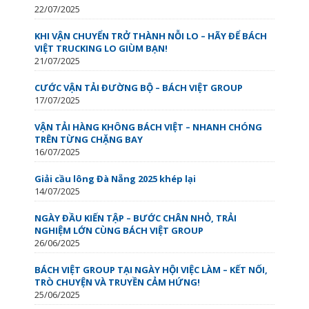
22/07/2025
KHI VẬN CHUYỂN TRỞ THÀNH NỖI LO – HÃY ĐỂ BÁCH
VIỆT TRUCKING LO GIÙM BẠN!
21/07/2025
CƯỚC VẬN TẢI ĐƯỜNG BỘ – BÁCH VIỆT GROUP
17/07/2025
VẬN TẢI HÀNG KHÔNG BÁCH VIỆT – NHANH CHÓNG
TRÊN TỪNG CHẶNG BAY
16/07/2025
Giải cầu lông Đà Nẵng 2025 khép lại
14/07/2025
NGÀY ĐẦU KIẾN TẬP – BƯỚC CHÂN NHỎ, TRẢI
NGHIỆM LỚN CÙNG BÁCH VIỆT GROUP
26/06/2025
BÁCH VIỆT GROUP TẠI NGÀY HỘI VIỆC LÀM – KẾT NỐI,
TRÒ CHUYỆN VÀ TRUYỀN CẢM HỨNG!
25/06/2025