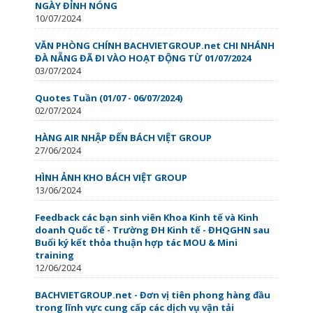
NGÀY ĐỈNH NÓNG
10/07/2024
VĂN PHÒNG CHÍNH BACHVIETGROUP.net CHI NHÁNH
ĐÀ NẴNG ĐÃ ĐI VÀO HOẠT ĐỘNG TỪ 01/07/2024
03/07/2024
Quotes Tuần (01/07 - 06/07/2024)
02/07/2024
HÀNG AIR NHẬP ĐẾN BÁCH VIỆT GROUP
27/06/2024
HÌNH ẢNH KHO BÁCH VIỆT GROUP
13/06/2024
Feedback các bạn sinh viên Khoa Kinh tế và Kinh
doanh Quốc tế - Trường ĐH Kinh tế - ĐHQGHN sau
Buổi ký kết thỏa thuận hợp tác MOU & Mini
training
12/06/2024
BACHVIETGROUP.net - Đơn vị tiên phong hàng đầu
trong lĩnh vực cung cấp các dịch vụ vận tải