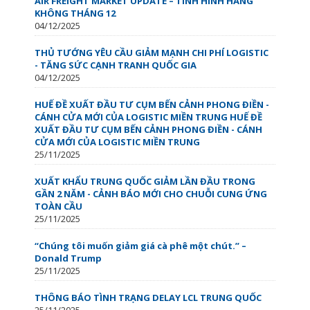
AIR FREIGHT MARKET UPDATE – TÌNH HÌNH HÀNG
KHÔNG THÁNG 12
04/12/2025
THỦ TƯỚNG YÊU CẦU GIẢM MẠNH CHI PHÍ LOGISTIC
- TĂNG SỨC CẠNH TRANH QUỐC GIA
04/12/2025
HUẾ ĐỀ XUẤT ĐẦU TƯ CỤM BẾN CẢNH PHONG ĐIỀN -
CÁNH CỬA MỚI CỦA LOGISTIC MIỀN TRUNG HUẾ ĐỀ
XUẤT ĐẦU TƯ CỤM BẾN CẢNH PHONG ĐIỀN - CÁNH
CỬA MỚI CỦA LOGISTIC MIỀN TRUNG
25/11/2025
XUẤT KHẨU TRUNG QUỐC GIẢM LẦN ĐẦU TRONG
GẦN 2 NĂM - CẢNH BÁO MỚI CHO CHUỖI CUNG ỨNG
TOÀN CẦU
25/11/2025
“Chúng tôi muốn giảm giá cà phê một chút.” –
Donald Trump
25/11/2025
THÔNG BÁO TÌNH TRẠNG DELAY LCL TRUNG QUỐC
25/11/2025