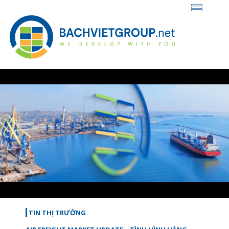
Loaded
:
Unmute
43.84%
TIN THỊ TRƯỜNG