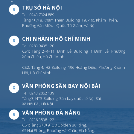
TRỤ SỞ HÀ NỘI
Tel: 0243 7324 889
Tầng 4+7+8, Khâm Thiên Building, 193-195 Khâm Thiên,
Phường Văn Miếu - Quốc Tử Giám, Hà Nội.
CHI NHÁNH HỒ CHÍ MINH
Tel: 0283 9435 120
CS1: Tầng 2+4+11, Đinh Lễ Building, 1 Đinh Lễ, Phường
Xóm Chiếu, Hồ Chí Minh.
CS2: Tầng 4, H2 Building, 196 Hoàng Diệu, Phường Khánh
Hội, Hồ Chí Minh
VĂN PHÒNG SÂN BAY NỘI BÀI
Tel: 0243 2052 139
Tầng 3, NTS Building, Sân bay quốc tế Nội Bài,
Xã Nội Bài, Hà Nội.
VĂN PHÒNG ĐÀ NẴNG
Tel: 0236 3538 122
CS1:Tầng 3+8+9, G8 Golden Building,
65 Hải Phòng, Phường Hải Châu, Đà Nẵng.