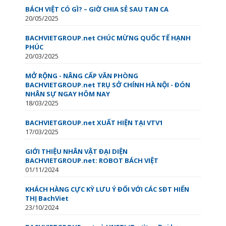
BÁCH VIỆT CÓ GÌ? – GIỜ CHIA SẺ SAU TAN CA
20/05/2025
BACHVIETGROUP.net CHÚC MỪNG QUỐC TẾ HẠNH
PHÚC
20/03/2025
MỞ RỘNG - NÂNG CẤP VĂN PHÒNG
BACHVIETGROUP.net TRỤ SỞ CHÍNH HÀ NỘI - ĐÓN
NHÂN SỰ NGAY HÔM NAY
18/03/2025
BACHVIETGROUP.net XUẤT HIỆN TẠI VTV1
17/03/2025
GIỚI THIỆU NHÂN VẬT ĐẠI DIỆN
BACHVIETGROUP.net: ROBOT BÁCH VIỆT
01/11/2024
KHÁCH HÀNG CỰC KỲ LƯU Ý ĐỐI VỚI CÁC SĐT HIỂN
THỊ BachViet
23/10/2024