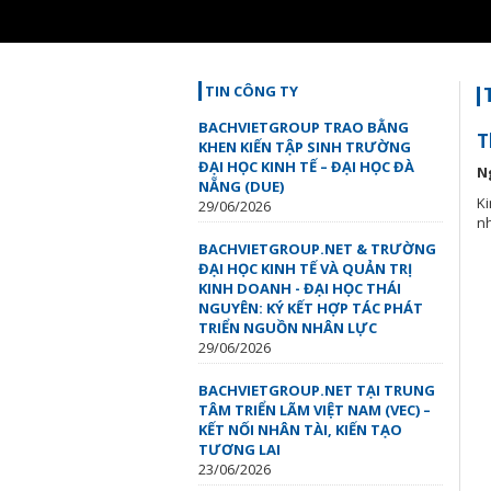
Loaded
:
Unmute
44.67%
TIN CÔNG TY
BACHVIETGROUP TRAO BẰNG
T
KHEN KIẾN TẬP SINH TRƯỜNG
ĐẠI HỌC KINH TẾ – ĐẠI HỌC ĐÀ
N
NẴNG (DUE)
Ki
29/06/2026
nh
BACHVIETGROUP.NET & TRƯỜNG
ĐẠI HỌC KINH TẾ VÀ QUẢN TRỊ
KINH DOANH - ĐẠI HỌC THÁI
NGUYÊN: KÝ KẾT HỢP TÁC PHÁT
TRIỂN NGUỒN NHÂN LỰC
29/06/2026
BACHVIETGROUP.NET TẠI TRUNG
TÂM TRIỂN LÃM VIỆT NAM (VEC) –
KẾT NỐI NHÂN TÀI, KIẾN TẠO
TƯƠNG LAI
23/06/2026