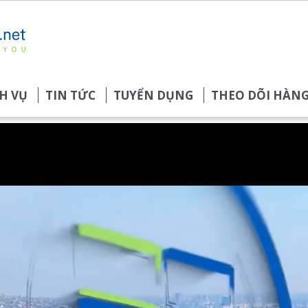
H VỤ
TIN TỨC
TUYỂN DỤNG
THEO DÕI HÀN