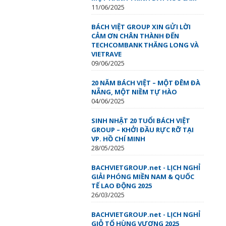
11/06/2025
BÁCH VIỆT GROUP XIN GỬI LỜI
CẢM ƠN CHÂN THÀNH ĐẾN
TECHCOMBANK THĂNG LONG VÀ
VIETRAVE
09/06/2025
20 NĂM BÁCH VIỆT – MỘT ĐÊM ĐÀ
NẴNG, MỘT NIỀM TỰ HÀO
04/06/2025
SINH NHẬT 20 TUỔI BÁCH VIỆT
GROUP – KHỞI ĐẦU RỰC RỠ TẠI
VP. HỒ CHÍ MINH
28/05/2025
BACHVIETGROUP.net - LỊCH NGHỈ
GIẢI PHÓNG MIỀN NAM & QUỐC
TẾ LAO ĐỘNG 2025
26/03/2025
BACHVIETGROUP.net - LỊCH NGHỈ
GIỖ TỔ HÙNG VƯƠNG 2025