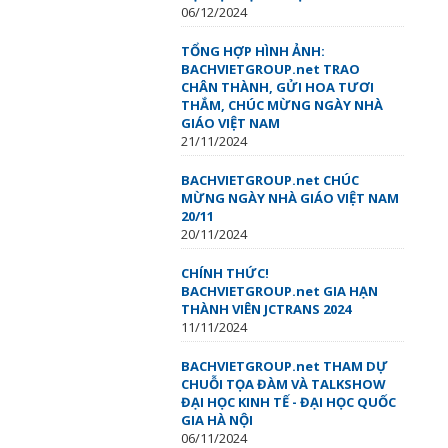
06/12/2024
TỔNG HỢP HÌNH ẢNH:
BACHVIETGROUP.net TRAO
CHÂN THÀNH, GỬI HOA TƯƠI
THẮM, CHÚC MỪNG NGÀY NHÀ
GIÁO VIỆT NAM
21/11/2024
BACHVIETGROUP.net CHÚC
MỪNG NGÀY NHÀ GIÁO VIỆT NAM
20/11
20/11/2024
CHÍNH THỨC!
BACHVIETGROUP.net GIA HẠN
THÀNH VIÊN JCTRANS 2024
11/11/2024
BACHVIETGROUP.net THAM DỰ
CHUỖI TỌA ĐÀM VÀ TALKSHOW
ĐẠI HỌC KINH TẾ - ĐẠI HỌC QUỐC
GIA HÀ NỘI
06/11/2024