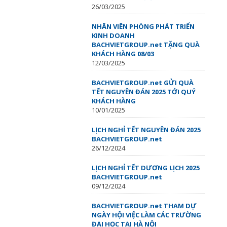
26/03/2025
NHÂN VIÊN PHÒNG PHÁT TRIỂN
KINH DOANH
BACHVIETGROUP.net TẶNG QUÀ
KHÁCH HÀNG 08/03
12/03/2025
BACHVIETGROUP.net GỬI QUÀ
TẾT NGUYÊN ĐÁN 2025 TỚI QUÝ
KHÁCH HÀNG
10/01/2025
LỊCH NGHỈ TẾT NGUYÊN ĐÁN 2025
BACHVIETGROUP.net
26/12/2024
LỊCH NGHỈ TẾT DƯƠNG LỊCH 2025
BACHVIETGROUP.net
09/12/2024
BACHVIETGROUP.net THAM DỰ
NGÀY HỘI VIỆC LÀM CÁC TRƯỜNG
ĐẠI HỌC TẠI HÀ NỘI