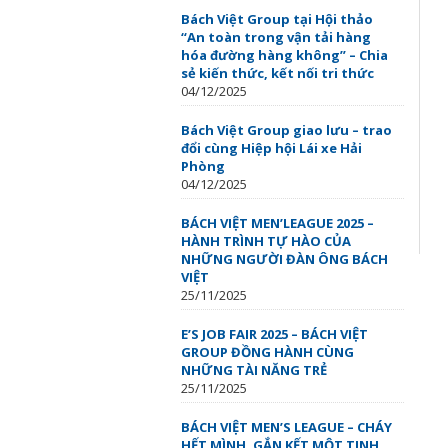
Bách Việt Group tại Hội thảo
“An toàn trong vận tải hàng
hóa đường hàng không” – Chia
sẻ kiến thức, kết nối tri thức
04/12/2025
Bách Việt Group giao lưu – trao
đổi cùng Hiệp hội Lái xe Hải
Phòng
04/12/2025
BÁCH VIỆT MEN’LEAGUE 2025 –
HÀNH TRÌNH TỰ HÀO CỦA
NHỮNG NGƯỜI ĐÀN ÔNG BÁCH
VIỆT
25/11/2025
E’S JOB FAIR 2025 – BÁCH VIỆT
GROUP ĐỒNG HÀNH CÙNG
NHỮNG TÀI NĂNG TRẺ
25/11/2025
BÁCH VIỆT MEN’S LEAGUE – CHÁY
HẾT MÌNH, GẮN KẾT MỘT TINH