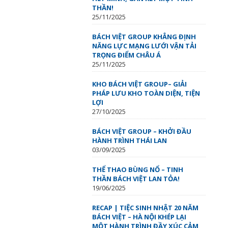
THẦN!
25/11/2025
BÁCH VIỆT GROUP KHẲNG ĐỊNH
NĂNG LỰC MẠNG LƯỚI VẬN TẢI
TRỌNG ĐIỂM CHÂU Á
25/11/2025
KHO BÁCH VIỆT GROUP– GIẢI
PHÁP LƯU KHO TOÀN DIỆN, TIỆN
LỢI
27/10/2025
BÁCH VIỆT GROUP – KHỞI ĐẦU
HÀNH TRÌNH THÁI LAN
03/09/2025
THỂ THAO BÙNG NỔ – TINH
THẦN BÁCH VIỆT LAN TỎA!
19/06/2025
RECAP | TIỆC SINH NHẬT 20 NĂM
BÁCH VIỆT – HÀ NỘI KHÉP LẠI
MỘT HÀNH TRÌNH ĐẦY XÚC CẢM