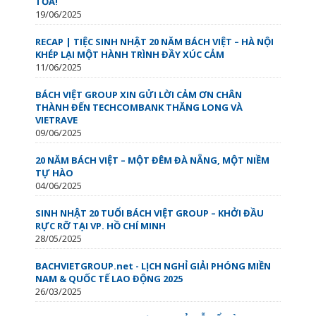
TỎA!
19/06/2025
RECAP | TIỆC SINH NHẬT 20 NĂM BÁCH VIỆT – HÀ NỘI
KHÉP LẠI MỘT HÀNH TRÌNH ĐẦY XÚC CẢM
11/06/2025
BÁCH VIỆT GROUP XIN GỬI LỜI CẢM ƠN CHÂN
THÀNH ĐẾN TECHCOMBANK THĂNG LONG VÀ
VIETRAVE
09/06/2025
20 NĂM BÁCH VIỆT – MỘT ĐÊM ĐÀ NẴNG, MỘT NIỀM
TỰ HÀO
04/06/2025
SINH NHẬT 20 TUỔI BÁCH VIỆT GROUP – KHỞI ĐẦU
RỰC RỠ TẠI VP. HỒ CHÍ MINH
28/05/2025
BACHVIETGROUP.net - LỊCH NGHỈ GIẢI PHÓNG MIỀN
NAM & QUỐC TẾ LAO ĐỘNG 2025
26/03/2025