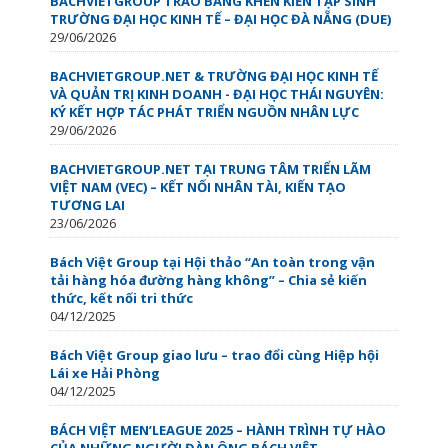
BACHVIETGROUP TRAO BẰNG KHEN KIẾN TẬP SINH
TRƯỜNG ĐẠI HỌC KINH TẾ – ĐẠI HỌC ĐÀ NẴNG (DUE)
29/06/2026
BACHVIETGROUP.NET & TRƯỜNG ĐẠI HỌC KINH TẾ
VÀ QUẢN TRỊ KINH DOANH - ĐẠI HỌC THÁI NGUYÊN:
KÝ KẾT HỢP TÁC PHÁT TRIỂN NGUỒN NHÂN LỰC
29/06/2026
BACHVIETGROUP.NET TẠI TRUNG TÂM TRIỂN LÃM
VIỆT NAM (VEC) – KẾT NỐI NHÂN TÀI, KIẾN TẠO
TƯƠNG LAI
23/06/2026
Bách Việt Group tại Hội thảo “An toàn trong vận
tải hàng hóa đường hàng không” – Chia sẻ kiến
thức, kết nối tri thức
04/12/2025
Bách Việt Group giao lưu – trao đổi cùng Hiệp hội
Lái xe Hải Phòng
04/12/2025
BÁCH VIỆT MEN’LEAGUE 2025 – HÀNH TRÌNH TỰ HÀO
CỦA NHỮNG NGƯỜI ĐÀN ÔNG BÁCH VIỆT