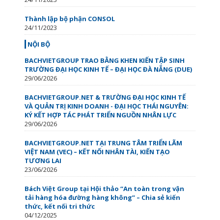
Thành lập bộ phận CONSOL
24/11/2023
NỘI BỘ
BACHVIETGROUP TRAO BẰNG KHEN KIẾN TẬP SINH
TRƯỜNG ĐẠI HỌC KINH TẾ – ĐẠI HỌC ĐÀ NẴNG (DUE)
29/06/2026
BACHVIETGROUP.NET & TRƯỜNG ĐẠI HỌC KINH TẾ
VÀ QUẢN TRỊ KINH DOANH - ĐẠI HỌC THÁI NGUYÊN:
KÝ KẾT HỢP TÁC PHÁT TRIỂN NGUỒN NHÂN LỰC
29/06/2026
BACHVIETGROUP.NET TẠI TRUNG TÂM TRIỂN LÃM
VIỆT NAM (VEC) – KẾT NỐI NHÂN TÀI, KIẾN TẠO
TƯƠNG LAI
23/06/2026
Bách Việt Group tại Hội thảo “An toàn trong vận
tải hàng hóa đường hàng không” – Chia sẻ kiến
thức, kết nối tri thức
04/12/2025