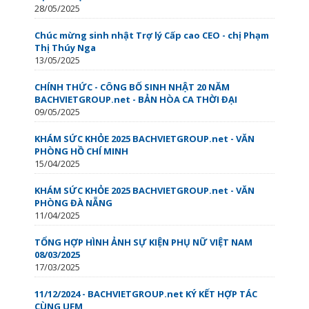
28/05/2025
Chúc mừng sinh nhật Trợ lý Cấp cao CEO - chị Phạm
Thị Thúy Nga
13/05/2025
CHÍNH THỨC - CÔNG BỐ SINH NHẬT 20 NĂM
BACHVIETGROUP.net - BẢN HÒA CA THỜI ĐẠI
09/05/2025
KHÁM SỨC KHỎE 2025 BACHVIETGROUP.net - VĂN
PHÒNG HỒ CHÍ MINH
15/04/2025
KHÁM SỨC KHỎE 2025 BACHVIETGROUP.net - VĂN
PHÒNG ĐÀ NẴNG
11/04/2025
TỔNG HỢP HÌNH ẢNH SỰ KIỆN PHỤ NỮ VIỆT NAM
08/03/2025
17/03/2025
11/12/2024 - BACHVIETGROUP.net KÝ KẾT HỢP TÁC
CÙNG UFM