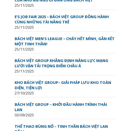
25/11/2025
E’S JOB FAIR 2025 – BÁCH VIỆT GROUP ĐỒNG HÀNH
CÙNG NHỮNG TÀI NĂNG TRẺ
25/11/2025
BÁCH VIỆT MEN’S LEAGUE – CHÁY HẾT MÌNH, GẮN KẾT
MỘT TINH THẦN!
25/11/2025
BÁCH VIỆT GROUP KHẲNG ĐỊNH NĂNG LỰC MẠNG
LƯỚI VẬN TẢI TRỌNG ĐIỂM CHÂU Á
25/11/2025
KHO BÁCH VIỆT GROUP– GIẢI PHÁP LƯU KHO TOÀN
DIỆN, TIỆN LỢI
27/10/2025
BÁCH VIỆT GROUP – KHỞI ĐẦU HÀNH TRÌNH THÁI
LAN
03/09/2025
THỂ THAO BÙNG NỔ – TINH THẦN BÁCH VIỆT LAN