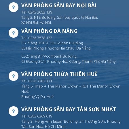
VĂN PHÒNG SÂN BAY NỘI BÀI
Tel: 0243 2052 139
Tầng 3, NTS Building, Sân bay quốc tế Nội Bài,
Xã Nội Bài, Hà Nội.
VĂN PHÒNG ĐÀ NẴNG
Tel: 0236 3538 122
CS1:Tầng 3+8+9, G8 Golden Building,
65 Hải Phòng, Phường Hải Châu, Đà Nẵng.
CS2:Tầng 8, PVcombank Building,
02 Đường 30/4, Phường Hòa Cường, Thành Phố Đà Nẵng.
VĂN PHÒNG THỪA THIÊN HUẾ
Tel: 0236 7302 371
Tầng 6, Tháp A The Manor Crown - KĐT The Manor Crown
Huế,
Phường Vỹ Dạ, Huế
VĂN PHÒNG SÂN BAY TÂN SƠN NHẤT
Tel: 0283 6369 619
Tầng 3, Hồng Anh Japan Building, 24 Trường Sơn, Phường
Tân Sơn Hòa, Hồ Chí Minh.