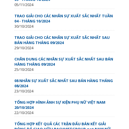
05/11/2024
TRAO GIẢI CHO CÁC NHÂN SỰ XUẤT SẮC NHẤT TUẦN
04 - THÁNG 10/2024
30/10/2024
TRAO GIẢI CHO CÁC NHÂN SỰ XUẤT SẮC NHẤT SAU
BÁN HÀNG THÁNG 09/2024
29/10/2024
CHÂN DUNG CÁC NHÂN SỰ XUẤT SẮC NHẤT SAU BÁN
HÀNG THÁNG 09/2024
25/10/2024
08 NHÂN SỰ XUẤT SẮC NHẤT SAU BÁN HÀNG THÁNG
08/2024
23/10/2024
TỔNG HỢP HÌNH ẢNH SỰ KIỆN PHỤ NỮ VIỆT NAM
20/10/2024
22/10/2024
TỔNG HỢP KẾT QUẢ CÁC TRẬN ĐẤU BÁN KẾT GIẢI
BÓNG ĐÁ GIAO HỮU BACHVIETGROUP.net NAM NỮ -