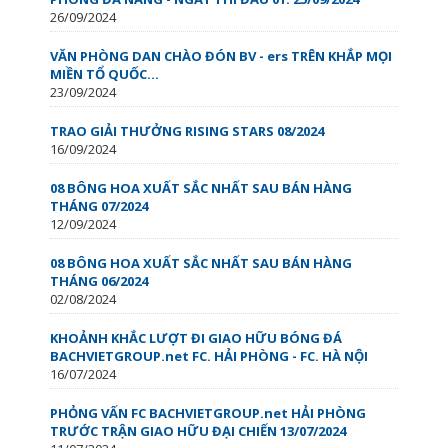
26/09/2024
VĂN PHÒNG DAN CHÀO ĐÓN BV - ers TRÊN KHẮP MỌI
MIỀN TỔ QUỐC…
23/09/2024
TRAO GIẢI THƯỞNG RISING STARS 08/2024
16/09/2024
08 BÔNG HOA XUẤT SẮC NHẤT SAU BÁN HÀNG
THÁNG 07/2024
12/09/2024
08 BÔNG HOA XUẤT SẮC NHẤT SAU BÁN HÀNG
THÁNG 06/2024
02/08/2024
KHOẢNH KHẮC LƯỢT ĐI GIAO HỮU BÓNG ĐÁ
BACHVIETGROUP.net FC. HẢI PHÒNG - FC. HÀ NỘI
16/07/2024
PHỎNG VẤN FC BACHVIETGROUP.net HẢI PHÒNG
TRƯỚC TRẬN GIAO HỮU ĐẠI CHIẾN 13/07/2024