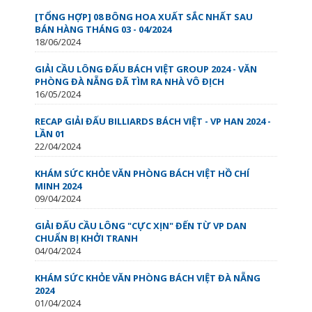
[TỔNG HỢP] 08 BÔNG HOA XUẤT SẮC NHẤT SAU
BÁN HÀNG THÁNG 03 - 04/2024
18/06/2024
GIẢI CẦU LÔNG ĐẤU BÁCH VIỆT GROUP 2024 - VĂN
PHÒNG ĐÀ NẴNG ĐÃ TÌM RA NHÀ VÔ ĐỊCH
16/05/2024
RECAP GIẢI ĐẤU BILLIARDS BÁCH VIỆT - VP HAN 2024 -
LẦN 01
22/04/2024
KHÁM SỨC KHỎE VĂN PHÒNG BÁCH VIỆT HỒ CHÍ
MINH 2024
09/04/2024
GIẢI ĐẤU CẦU LÔNG "CỰC XỊN" ĐẾN TỪ VP DAN
CHUẨN BỊ KHỞI TRANH
04/04/2024
KHÁM SỨC KHỎE VĂN PHÒNG BÁCH VIỆT ĐÀ NẴNG
2024
01/04/2024