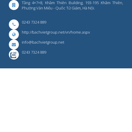
Tầng 4+7+8, Khâm Thiên Building, 193-195 Khâm Thiên,
Phường Văn Miếu - Quốc Tử Giám, Hà Nội.
0243 7324 889
http://bachvietgroup.net/vn/home.aspx
info@bachvietgroup.net
0243 7324 889