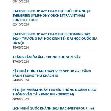
09/10/2024
BACHVIETGROUP.net THAM DỰ BUỔI HÒA NHẠC
EVERGREEN SYMPHONY ORCHESTRA VIETNAM
CONCERT TOUR
02/10/2024
BACHVIETGROUP.net THAM DỰ BLOOMING DAY
2024 - TRƯỜNG ĐẠI HỌC KINH TẾ - ĐẠI HỌC QUỐC GIA
HÀ NỘI
18/09/2024
TRĂNG RẰM ÊM ẤM - TRUNG THU SUM VẦY
17/09/2024
CẬP NHẬT HÌNH ẢNH BACHVIETGROUP.net TẶNG
BÁNH TRUNG THU KHÁCH IU
04/09/2024
KỶ NIỆM 79 NĂM NGÀY TRUYỀN THỐNG NGÀNH GIAO
THÔNG VẬN TẢI (28/8/1945 – 28/8/2024)
28/08/2024
LỊCH NGHỈ QUỐC KHÁNH 2024 BACHVIETGROUP.net