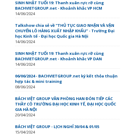
SINH NHẬT TUỔI 19: Thanh xuân rực rỡ cùng
BACHVIETGROUP.net - Khoảnh khắc VP HCM
14/06/2024
Talkshow chia sẻ về “THỦ TỤC GIAO NHẬN VÀ VẬN
CHUYỂN LÔ HÀNG XUẤT NHẬP KHẨU” - Trường Đại
học Kinh tế - Đại học Quốc gia Hà Nội
14/06/2024
SINH NHẬT TUỔI 19: Thanh xuân rực rỡ cùng
BACHVIETGROUP.net - Khoảnh khắc VP DAN
14/06/2024
06/06/2024 - BACHVIETGROUP.net ký kết thỏa thuận
hợp tác & mini training
08/06/2024
BÁCH VIỆT GROUP VĂN PHÒNG HAN ĐÓN TIẾP CÁC
THẦY CÔ TRƯỜNG ĐẠI HỌC KINH TẾ, ĐẠI HỌC QUỐC
GIA HÀ NỘI
20/04/2024
BÁCH VIỆT GROUP - LỊCH NGHỈ 30/04 & 01/05
15/04/2024