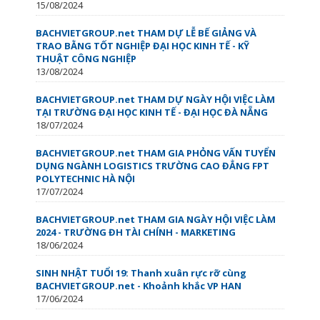
15/08/2024
BACHVIETGROUP.net THAM DỰ LỄ BẾ GIẢNG VÀ
TRAO BẰNG TỐT NGHIỆP ĐẠI HỌC KINH TẾ - KỸ
THUẬT CÔNG NGHIỆP
13/08/2024
BACHVIETGROUP.net THAM DỰ NGÀY HỘI VIỆC LÀM
TẠI TRƯỜNG ĐẠI HỌC KINH TẾ - ĐẠI HỌC ĐÀ NẴNG
18/07/2024
BACHVIETGROUP.net THAM GIA PHỎNG VẤN TUYỂN
DỤNG NGÀNH LOGISTICS TRƯỜNG CAO ĐẲNG FPT
POLYTECHNIC HÀ NỘI
17/07/2024
BACHVIETGROUP.net THAM GIA NGÀY HỘI VIỆC LÀM
2024 - TRƯỜNG ĐH TÀI CHÍNH - MARKETING
18/06/2024
SINH NHẬT TUỔI 19: Thanh xuân rực rỡ cùng
BACHVIETGROUP.net - Khoảnh khắc VP HAN
17/06/2024