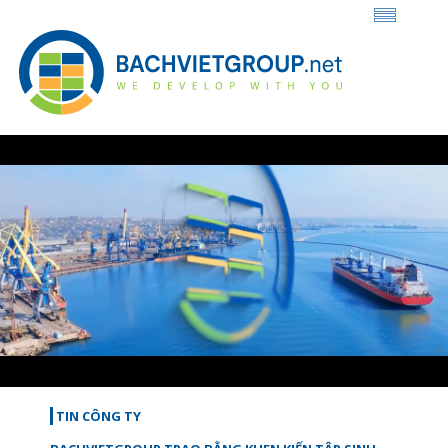
Loaded
:
Unmute
26.42%
TIN CÔNG TY