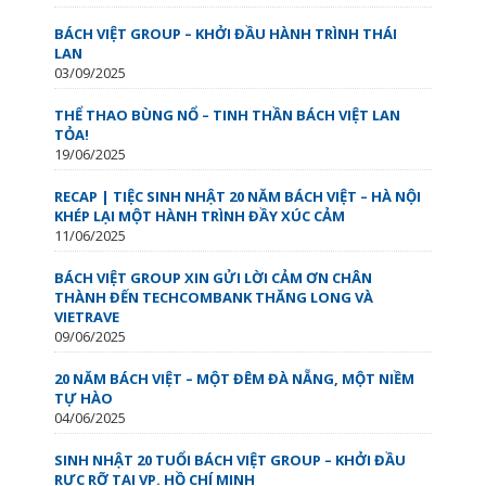
BÁCH VIỆT GROUP – KHỞI ĐẦU HÀNH TRÌNH THÁI
LAN
03/09/2025
THỂ THAO BÙNG NỔ – TINH THẦN BÁCH VIỆT LAN
TỎA!
19/06/2025
RECAP | TIỆC SINH NHẬT 20 NĂM BÁCH VIỆT – HÀ NỘI
KHÉP LẠI MỘT HÀNH TRÌNH ĐẦY XÚC CẢM
11/06/2025
BÁCH VIỆT GROUP XIN GỬI LỜI CẢM ƠN CHÂN
THÀNH ĐẾN TECHCOMBANK THĂNG LONG VÀ
VIETRAVE
09/06/2025
20 NĂM BÁCH VIỆT – MỘT ĐÊM ĐÀ NẴNG, MỘT NIỀM
TỰ HÀO
04/06/2025
SINH NHẬT 20 TUỔI BÁCH VIỆT GROUP – KHỞI ĐẦU
RỰC RỠ TẠI VP. HỒ CHÍ MINH