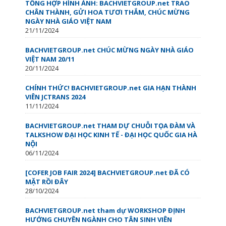
TỔNG HỢP HÌNH ẢNH: BACHVIETGROUP.net TRAO
CHÂN THÀNH, GỬI HOA TƯƠI THẮM, CHÚC MỪNG
NGÀY NHÀ GIÁO VIỆT NAM
21/11/2024
BACHVIETGROUP.net CHÚC MỪNG NGÀY NHÀ GIÁO
VIỆT NAM 20/11
20/11/2024
CHÍNH THỨC! BACHVIETGROUP.net GIA HẠN THÀNH
VIÊN JCTRANS 2024
11/11/2024
BACHVIETGROUP.net THAM DỰ CHUỖI TỌA ĐÀM VÀ
TALKSHOW ĐẠI HỌC KINH TẾ - ĐẠI HỌC QUỐC GIA HÀ
NỘI
06/11/2024
[COFER JOB FAIR 2024] BACHVIETGROUP.net ĐÃ CÓ
MẶT RỒI ĐÂY
28/10/2024
BACHVIETGROUP.net tham dự WORKSHOP ĐỊNH
HƯỚNG CHUYÊN NGÀNH CHO TÂN SINH VIÊN