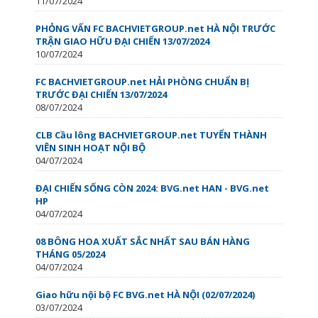
11/07/2024
PHỎNG VẤN FC BACHVIETGROUP.net HÀ NỘI TRƯỚC
TRẬN GIAO HỮU ĐẠI CHIẾN 13/07/2024
10/07/2024
FC BACHVIETGROUP.net HẢI PHÒNG CHUẨN BỊ
TRƯỚC ĐẠI CHIẾN 13/07/2024
08/07/2024
CLB Cầu lông BACHVIETGROUP.net TUYỂN THÀNH
VIÊN SINH HOẠT NỘI BỘ
04/07/2024
ĐẠI CHIẾN SỐNG CÒN ️2024: BVG.net HAN - BVG.net
HP
04/07/2024
08 BÔNG HOA XUẤT SẮC NHẤT SAU BÁN HÀNG
THÁNG 05/2024
04/07/2024
Giao hữu nội bộ FC BVG.net HÀ NỘI (02/07/2024)
03/07/2024