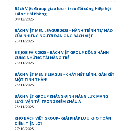
Bách Việt Group giao lưu – trao đổi cùng Hiệp hội
Lái xe Hải Phòng
04/12/2025
BÁCH VIỆT MEN’LEAGUE 2025 – HÀNH TRÌNH TỰ HÀO
CỦA NHỮNG NGƯỜI ĐÀN ÔNG BÁCH VIỆT
25/11/2025
E’S JOB FAIR 2025 – BÁCH VIỆT GROUP ĐỒNG HÀNH
CÙNG NHỮNG TÀI NĂNG TRẺ
25/11/2025
BÁCH VIỆT MEN’S LEAGUE – CHÁY HẾT MÌNH, GẮN KẾT
MỘT TINH THẦN!
25/11/2025
BÁCH VIỆT GROUP KHẲNG ĐỊNH NĂNG LỰC MẠNG
LƯỚI VẬN TẢI TRỌNG ĐIỂM CHÂU Á
25/11/2025
KHO BÁCH VIỆT GROUP– GIẢI PHÁP LƯU KHO TOÀN
DIỆN, TIỆN LỢI
27/10/2025