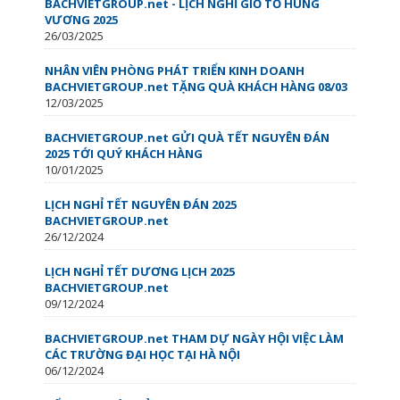
BACHVIETGROUP.net - LỊCH NGHỈ GIỖ TỔ HÙNG
VƯƠNG 2025
26/03/2025
NHÂN VIÊN PHÒNG PHÁT TRIỂN KINH DOANH
BACHVIETGROUP.net TẶNG QUÀ KHÁCH HÀNG 08/03
12/03/2025
BACHVIETGROUP.net GỬI QUÀ TẾT NGUYÊN ĐÁN
2025 TỚI QUÝ KHÁCH HÀNG
10/01/2025
LỊCH NGHỈ TẾT NGUYÊN ĐÁN 2025
BACHVIETGROUP.net
26/12/2024
LỊCH NGHỈ TẾT DƯƠNG LỊCH 2025
BACHVIETGROUP.net
09/12/2024
BACHVIETGROUP.net THAM DỰ NGÀY HỘI VIỆC LÀM
CÁC TRƯỜNG ĐẠI HỌC TẠI HÀ NỘI
06/12/2024