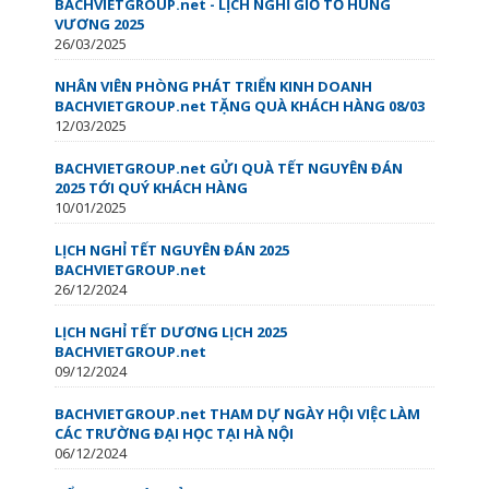
BACHVIETGROUP.net - LỊCH NGHỈ GIỖ TỔ HÙNG
VƯƠNG 2025
26/03/2025
NHÂN VIÊN PHÒNG PHÁT TRIỂN KINH DOANH
BACHVIETGROUP.net TẶNG QUÀ KHÁCH HÀNG 08/03
12/03/2025
BACHVIETGROUP.net GỬI QUÀ TẾT NGUYÊN ĐÁN
2025 TỚI QUÝ KHÁCH HÀNG
10/01/2025
LỊCH NGHỈ TẾT NGUYÊN ĐÁN 2025
BACHVIETGROUP.net
26/12/2024
LỊCH NGHỈ TẾT DƯƠNG LỊCH 2025
BACHVIETGROUP.net
09/12/2024
BACHVIETGROUP.net THAM DỰ NGÀY HỘI VIỆC LÀM
CÁC TRƯỜNG ĐẠI HỌC TẠI HÀ NỘI
06/12/2024