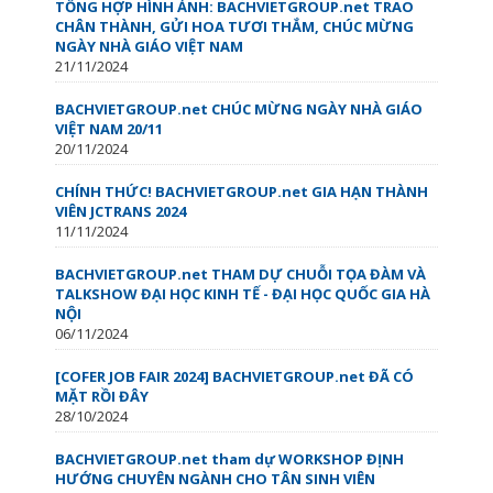
TỔNG HỢP HÌNH ẢNH: BACHVIETGROUP.net TRAO
CHÂN THÀNH, GỬI HOA TƯƠI THẮM, CHÚC MỪNG
NGÀY NHÀ GIÁO VIỆT NAM
21/11/2024
BACHVIETGROUP.net CHÚC MỪNG NGÀY NHÀ GIÁO
VIỆT NAM 20/11
20/11/2024
CHÍNH THỨC! BACHVIETGROUP.net GIA HẠN THÀNH
VIÊN JCTRANS 2024
11/11/2024
BACHVIETGROUP.net THAM DỰ CHUỖI TỌA ĐÀM VÀ
TALKSHOW ĐẠI HỌC KINH TẾ - ĐẠI HỌC QUỐC GIA HÀ
NỘI
06/11/2024
[COFER JOB FAIR 2024] BACHVIETGROUP.net ĐÃ CÓ
MẶT RỒI ĐÂY
28/10/2024
BACHVIETGROUP.net tham dự WORKSHOP ĐỊNH
HƯỚNG CHUYÊN NGÀNH CHO TÂN SINH VIÊN