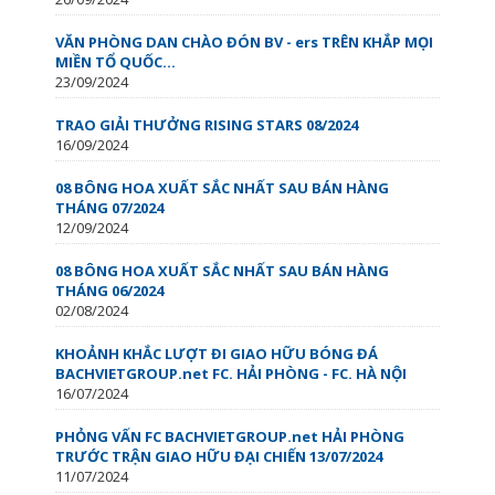
VĂN PHÒNG DAN CHÀO ĐÓN BV - ers TRÊN KHẮP MỌI
MIỀN TỔ QUỐC…
23/09/2024
TRAO GIẢI THƯỞNG RISING STARS 08/2024
16/09/2024
08 BÔNG HOA XUẤT SẮC NHẤT SAU BÁN HÀNG
THÁNG 07/2024
12/09/2024
08 BÔNG HOA XUẤT SẮC NHẤT SAU BÁN HÀNG
THÁNG 06/2024
02/08/2024
KHOẢNH KHẮC LƯỢT ĐI GIAO HỮU BÓNG ĐÁ
BACHVIETGROUP.net FC. HẢI PHÒNG - FC. HÀ NỘI
16/07/2024
PHỎNG VẤN FC BACHVIETGROUP.net HẢI PHÒNG
TRƯỚC TRẬN GIAO HỮU ĐẠI CHIẾN 13/07/2024
11/07/2024