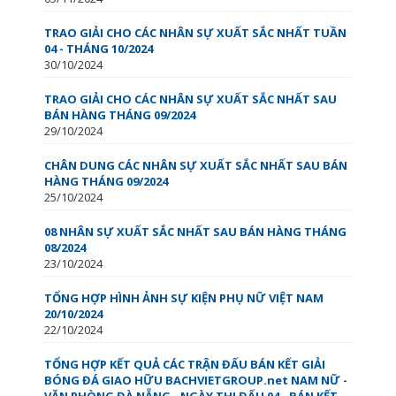
TRAO GIẢI CHO CÁC NHÂN SỰ XUẤT SẮC NHẤT TUẦN
04 - THÁNG 10/2024
30/10/2024
TRAO GIẢI CHO CÁC NHÂN SỰ XUẤT SẮC NHẤT SAU
BÁN HÀNG THÁNG 09/2024
29/10/2024
CHÂN DUNG CÁC NHÂN SỰ XUẤT SẮC NHẤT SAU BÁN
HÀNG THÁNG 09/2024
25/10/2024
08 NHÂN SỰ XUẤT SẮC NHẤT SAU BÁN HÀNG THÁNG
08/2024
23/10/2024
TỔNG HỢP HÌNH ẢNH SỰ KIỆN PHỤ NỮ VIỆT NAM
20/10/2024
22/10/2024
TỔNG HỢP KẾT QUẢ CÁC TRẬN ĐẤU BÁN KẾT GIẢI
BÓNG ĐÁ GIAO HỮU BACHVIETGROUP.net NAM NỮ -
VĂN PHÒNG ĐÀ NẴNG - NGÀY THI ĐẤU 04 - BÁN KẾT -