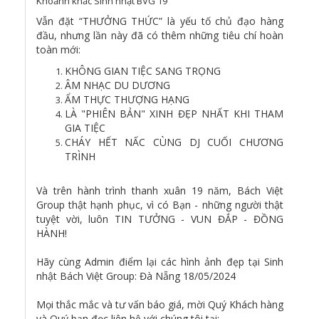
Khoảnh khắc Sinh nhật BVG 19
Vẫn đặt “THƯỞNG THỨC” là yếu tố chủ đạo hàng
đầu, nhưng lần này đã có thêm những tiêu chí hoàn
toàn mới:
KHÔNG GIAN TIỆC SANG TRỌNG
️ÂM NHẠC DU DƯƠNG
ẨM THỰC THƯỢNG HẠNG
LÀ "PHIÊN BẢN" XINH ĐẸP NHẤT KHI THAM
GIA TIỆC
CHÁY HẾT NẤC CÙNG DJ CUỐI CHƯƠNG
TRÌNH
Và trên hành trình thanh xuân 19 năm, Bách Việt
Group thật hạnh phục, vì có Bạn - những người thật
tuyệt vời, luôn TIN TƯỞNG - VUN ĐẮP - ĐỒNG
HÀNH!
Hãy cùng Admin điểm lại các hình ảnh đẹp tại Sinh
nhật Bách Việt Group: Đà Nẵng 18/05/2024
Mọi thắc mắc và tư vấn báo giá, mời Quý Khách hàng
và Quý bạn đọc liên hệ với chúng tôi tại: