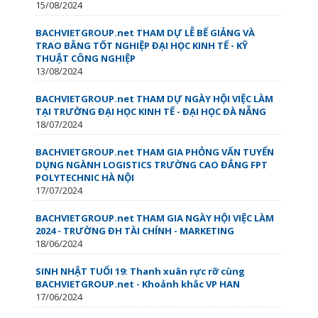
15/08/2024
BACHVIETGROUP.net THAM DỰ LỄ BẾ GIẢNG VÀ
TRAO BẰNG TỐT NGHIỆP ĐẠI HỌC KINH TẾ - KỸ
THUẬT CÔNG NGHIỆP
13/08/2024
BACHVIETGROUP.net THAM DỰ NGÀY HỘI VIỆC LÀM
TẠI TRƯỜNG ĐẠI HỌC KINH TẾ - ĐẠI HỌC ĐÀ NẴNG
18/07/2024
BACHVIETGROUP.net THAM GIA PHỎNG VẤN TUYỂN
DỤNG NGÀNH LOGISTICS TRƯỜNG CAO ĐẲNG FPT
POLYTECHNIC HÀ NỘI
17/07/2024
BACHVIETGROUP.net THAM GIA NGÀY HỘI VIỆC LÀM
2024 - TRƯỜNG ĐH TÀI CHÍNH - MARKETING
18/06/2024
SINH NHẬT TUỔI 19: Thanh xuân rực rỡ cùng
BACHVIETGROUP.net - Khoảnh khắc VP HAN
17/06/2024