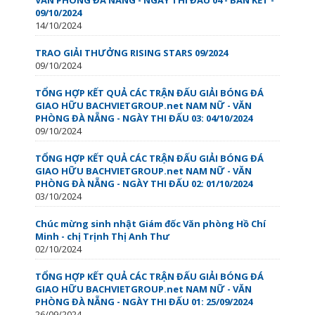
09/10/2024
14/10/2024
TRAO GIẢI THƯỞNG RISING STARS 09/2024
09/10/2024
TỔNG HỢP KẾT QUẢ CÁC TRẬN ĐẤU GIẢI BÓNG ĐÁ
GIAO HỮU BACHVIETGROUP.net NAM NỮ - VĂN
PHÒNG ĐÀ NẴNG - NGÀY THI ĐẤU 03: 04/10/2024
09/10/2024
TỔNG HỢP KẾT QUẢ CÁC TRẬN ĐẤU GIẢI BÓNG ĐÁ
GIAO HỮU BACHVIETGROUP.net NAM NỮ - VĂN
PHÒNG ĐÀ NẴNG - NGÀY THI ĐẤU 02: 01/10/2024
03/10/2024
Chúc mừng sinh nhật Giám đốc Văn phòng Hồ Chí
Minh - chị Trịnh Thị Anh Thư️
02/10/2024
TỔNG HỢP KẾT QUẢ CÁC TRẬN ĐẤU GIẢI BÓNG ĐÁ
GIAO HỮU BACHVIETGROUP.net NAM NỮ - VĂN
PHÒNG ĐÀ NẴNG - NGÀY THI ĐẤU 01: 25/09/2024
26/09/2024