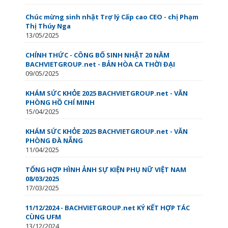
Chúc mừng sinh nhật Trợ lý Cấp cao CEO - chị Phạm
Thị Thúy Nga
13/05/2025
CHÍNH THỨC - CÔNG BỐ SINH NHẬT 20 NĂM
BACHVIETGROUP.net - BẢN HÒA CA THỜI ĐẠI
09/05/2025
KHÁM SỨC KHỎE 2025 BACHVIETGROUP.net - VĂN
PHÒNG HỒ CHÍ MINH
15/04/2025
KHÁM SỨC KHỎE 2025 BACHVIETGROUP.net - VĂN
PHÒNG ĐÀ NẴNG
11/04/2025
TỔNG HỢP HÌNH ẢNH SỰ KIỆN PHỤ NỮ VIỆT NAM
08/03/2025
17/03/2025
11/12/2024 - BACHVIETGROUP.net KÝ KẾT HỢP TÁC
CÙNG UFM
13/12/2024