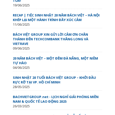
TỎA!
19/06/2025
RECAP | TIỆC SINH NHẬT 20 NĂM BÁCH VIỆT – HÀ NỘI
KHÉP LẠI MỘT HÀNH TRÌNH ĐẦY XÚC CẢM
11/06/2025
BÁCH VIỆT GROUP XIN GỬI LỜI CẢM ƠN CHÂN
THÀNH ĐẾN TECHCOMBANK THĂNG LONG VÀ
VIETRAVE
09/06/2025
20 NĂM BÁCH VIỆT – MỘT ĐÊM ĐÀ NẴNG, MỘT NIỀM
TỰ HÀO
04/06/2025
SINH NHẬT 20 TUỔI BÁCH VIỆT GROUP – KHỞI ĐẦU
RỰC RỠ TẠI VP. HỒ CHÍ MINH
28/05/2025
BACHVIETGROUP.net - LỊCH NGHỈ GIẢI PHÓNG MIỀN
NAM & QUỐC TẾ LAO ĐỘNG 2025
26/03/2025