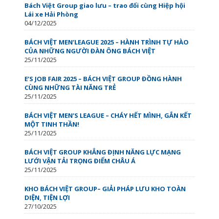
Bách Việt Group giao lưu – trao đổi cùng Hiệp hội
Lái xe Hải Phòng
04/12/2025
BÁCH VIỆT MEN’LEAGUE 2025 – HÀNH TRÌNH TỰ HÀO
CỦA NHỮNG NGƯỜI ĐÀN ÔNG BÁCH VIỆT
25/11/2025
E’S JOB FAIR 2025 – BÁCH VIỆT GROUP ĐỒNG HÀNH
CÙNG NHỮNG TÀI NĂNG TRẺ
25/11/2025
BÁCH VIỆT MEN’S LEAGUE – CHÁY HẾT MÌNH, GẮN KẾT
MỘT TINH THẦN!
25/11/2025
BÁCH VIỆT GROUP KHẲNG ĐỊNH NĂNG LỰC MẠNG
LƯỚI VẬN TẢI TRỌNG ĐIỂM CHÂU Á
25/11/2025
KHO BÁCH VIỆT GROUP– GIẢI PHÁP LƯU KHO TOÀN
DIỆN, TIỆN LỢI
27/10/2025