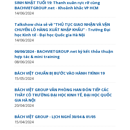
SINH NHẬT TUỔI 19: Thanh xuân rực rỡ cùng
BACHVIETGROUP.net - Khoảnh khắc VP HCM
14/06/2024
Talkshow chia sẻ về “THỦ TỤC GIAO NHẬN VÀ VẬN
CHUYỂN LÔ HÀNG XUẤT NHẬP KHẨU” - Trường Đại
học Kinh tế - Đại học Quốc gia Hà Nội
14/06/2024
06/06/2024 - BACHVIETGROUP.net ký kết thỏa thuận
hợp tác & mini training
08/06/2024
BÁCH VIỆT CHUẨN BỊ BƯỚC VÀO HÀNH TRÌNH 19
15/05/2024
BÁCH VIỆT GROUP VĂN PHÒNG HAN ĐÓN TIẾP CÁC
THẦY CÔ TRƯỜNG ĐẠI HỌC KINH TẾ, ĐẠI HỌC QUỐC
GIA HÀ NỘI
20/04/2024
BÁCH VIỆT GROUP - LỊCH NGHỈ 30/04 & 01/05
15/04/2024