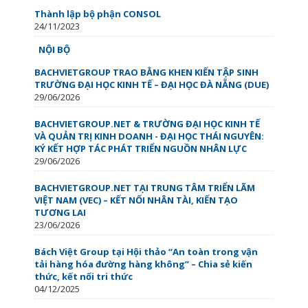
Thành lập bộ phận CONSOL
24/11/2023
NỘI BỘ
BACHVIETGROUP TRAO BẰNG KHEN KIẾN TẬP SINH
TRƯỜNG ĐẠI HỌC KINH TẾ – ĐẠI HỌC ĐÀ NẴNG (DUE)
29/06/2026
BACHVIETGROUP.NET & TRƯỜNG ĐẠI HỌC KINH TẾ
VÀ QUẢN TRỊ KINH DOANH - ĐẠI HỌC THÁI NGUYÊN:
KÝ KẾT HỢP TÁC PHÁT TRIỂN NGUỒN NHÂN LỰC
29/06/2026
BACHVIETGROUP.NET TẠI TRUNG TÂM TRIỂN LÃM
VIỆT NAM (VEC) – KẾT NỐI NHÂN TÀI, KIẾN TẠO
TƯƠNG LAI
23/06/2026
Bách Việt Group tại Hội thảo “An toàn trong vận
tải hàng hóa đường hàng không” – Chia sẻ kiến
thức, kết nối tri thức
04/12/2025