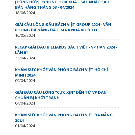
[TỔNG HỢP] 08 BÔNG HOA XUẤT SẮC NHẤT SAU
BÁN HÀNG THÁNG 03 - 04/2024
18/06/2024
GIẢI CẦU LÔNG ĐẤU BÁCH VIỆT GROUP 2024 - VĂN
PHÒNG ĐÀ NẴNG ĐÃ TÌM RA NHÀ VÔ ĐỊCH
16/05/2024
RECAP GIẢI ĐẤU BILLIARDS BÁCH VIỆT - VP HAN 2024 -
LẦN 01
22/04/2024
KHÁM SỨC KHỎE VĂN PHÒNG BÁCH VIỆT HỒ CHÍ
MINH 2024
09/04/2024
GIẢI ĐẤU CẦU LÔNG "CỰC XỊN" ĐẾN TỪ VP DAN
CHUẨN BỊ KHỞI TRANH
04/04/2024
KHÁM SỨC KHỎE VĂN PHÒNG BÁCH VIỆT ĐÀ NẴNG
2024
01/04/2024