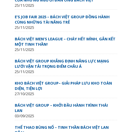
25/11/2025
E’S JOB FAIR 2025 – BÁCH VIỆT GROUP ĐỒNG HÀNH
CÙNG NHỮNG TÀI NĂNG TRẺ
25/11/2025
BÁCH VIỆT MEN’S LEAGUE – CHÁY HẾT MÌNH, GẮN KẾT
MỘT TINH THẦN!
25/11/2025
BÁCH VIỆT GROUP KHẲNG ĐỊNH NĂNG LỰC MẠNG
LƯỚI VẬN TẢI TRỌNG ĐIỂM CHÂU Á
25/11/2025
KHO BÁCH VIỆT GROUP– GIẢI PHÁP LƯU KHO TOÀN
DIỆN, TIỆN LỢI
27/10/2025
BÁCH VIỆT GROUP – KHỞI ĐẦU HÀNH TRÌNH THÁI
LAN
03/09/2025
THỂ THAO BÙNG NỔ – TINH THẦN BÁCH VIỆT LAN