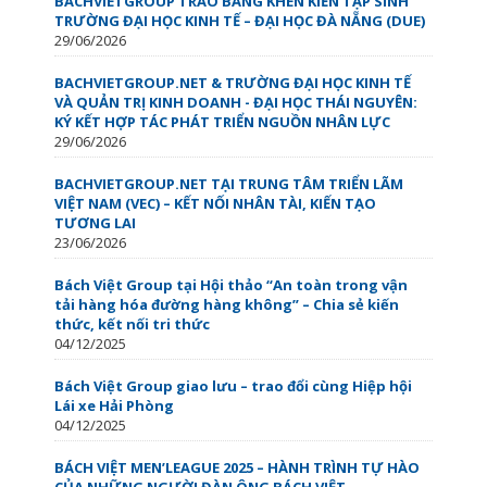
BACHVIETGROUP TRAO BẰNG KHEN KIẾN TẬP SINH
TRƯỜNG ĐẠI HỌC KINH TẾ – ĐẠI HỌC ĐÀ NẴNG (DUE)
29/06/2026
BACHVIETGROUP.NET & TRƯỜNG ĐẠI HỌC KINH TẾ
VÀ QUẢN TRỊ KINH DOANH - ĐẠI HỌC THÁI NGUYÊN:
KÝ KẾT HỢP TÁC PHÁT TRIỂN NGUỒN NHÂN LỰC
29/06/2026
BACHVIETGROUP.NET TẠI TRUNG TÂM TRIỂN LÃM
VIỆT NAM (VEC) – KẾT NỐI NHÂN TÀI, KIẾN TẠO
TƯƠNG LAI
23/06/2026
Bách Việt Group tại Hội thảo “An toàn trong vận
tải hàng hóa đường hàng không” – Chia sẻ kiến
thức, kết nối tri thức
04/12/2025
Bách Việt Group giao lưu – trao đổi cùng Hiệp hội
Lái xe Hải Phòng
04/12/2025
BÁCH VIỆT MEN’LEAGUE 2025 – HÀNH TRÌNH TỰ HÀO
CỦA NHỮNG NGƯỜI ĐÀN ÔNG BÁCH VIỆT