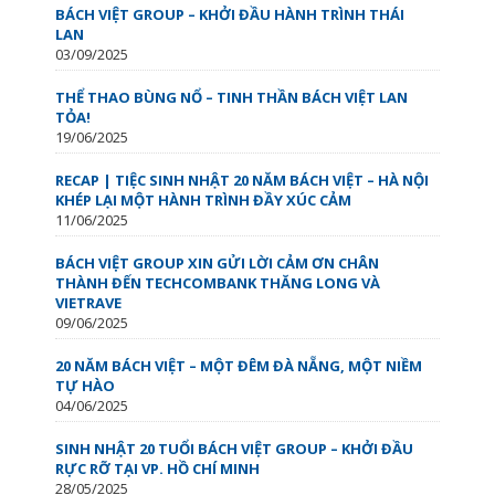
BÁCH VIỆT GROUP – KHỞI ĐẦU HÀNH TRÌNH THÁI
LAN
03/09/2025
THỂ THAO BÙNG NỔ – TINH THẦN BÁCH VIỆT LAN
TỎA!
19/06/2025
RECAP | TIỆC SINH NHẬT 20 NĂM BÁCH VIỆT – HÀ NỘI
KHÉP LẠI MỘT HÀNH TRÌNH ĐẦY XÚC CẢM
11/06/2025
BÁCH VIỆT GROUP XIN GỬI LỜI CẢM ƠN CHÂN
THÀNH ĐẾN TECHCOMBANK THĂNG LONG VÀ
VIETRAVE
09/06/2025
20 NĂM BÁCH VIỆT – MỘT ĐÊM ĐÀ NẴNG, MỘT NIỀM
TỰ HÀO
04/06/2025
SINH NHẬT 20 TUỔI BÁCH VIỆT GROUP – KHỞI ĐẦU
RỰC RỠ TẠI VP. HỒ CHÍ MINH
28/05/2025