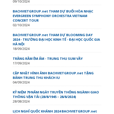
09/10/2024
BACHVIETGROUP.net THAM DỰ BUỔI HÒA NHẠC
EVERGREEN SYMPHONY ORCHESTRA VIETNAM
CONCERT TOUR
02/10/2024
BACHVIETGROUP.net THAM DỰ BLOOMING DAY
2024 - TRƯỜNG ĐẠI HỌC KINH TẾ - ĐẠI HỌC QUỐC GIA
HÀ NỘI
18/09/2024
TRĂNG RẰM ÊM ẤM - TRUNG THU SUM VẦY
17/09/2024
CẬP NHẬT HÌNH ẢNH BACHVIETGROUP.net TẶNG
BÁNH TRUNG THU KHÁCH IU
04/09/2024
KỶ NIỆM 79 NĂM NGÀY TRUYỀN THỐNG NGÀNH GIAO
THÔNG VẬN TẢI (28/8/1945 – 28/8/2024)
28/08/2024
LỊCH NGHỈ QUỐC KHÁNH 2024 BACHVIETGROUP.net