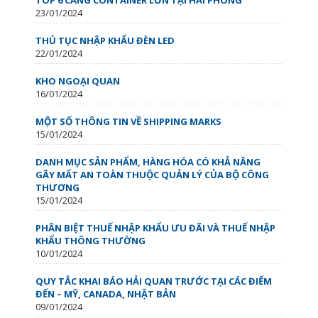
23/01/2024
THỦ TỤC NHẬP KHẨU ĐÈN LED
22/01/2024
KHO NGOẠI QUAN
16/01/2024
MỘT SỐ THÔNG TIN VỀ SHIPPING MARKS
15/01/2024
DANH MỤC SẢN PHẨM, HÀNG HÓA CÓ KHẢ NĂNG
GÂY MẤT AN TOÀN THUỘC QUẢN LÝ CỦA BỘ CÔNG
THƯƠNG
15/01/2024
PHÂN BIỆT THUẾ NHẬP KHẨU ƯU ĐÃI VÀ THUẾ NHẬP
KHẨU THÔNG THƯỜNG
10/01/2024
QUY TẮC KHAI BÁO HẢI QUAN TRƯỚC TẠI CÁC ĐIỂM
ĐẾN – MỸ, CANADA, NHẬT BẢN
09/01/2024