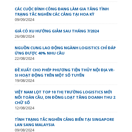
CÁC CUỘC ĐÌNH CÔNG ĐANG LÀM GIA TĂNG TÌNH
TRẠNG TẮC NGHẼN CÁC CẢNG TẠI HOA KỲ
09/09/2024
GIÁ CÓ XU HƯỚNG GIẢM SAU THÁNG 7/2024
26/08/2024
NGUỒN CUNG LAO ĐỘNG NGÀNH LOGISTICS CHỈ ĐÁP
ỨNG ĐƯỢC 40% NHU CẦU
22/08/2024
ĐỀ XUẤT CHO PHÉP PHƯƠNG TIỆN THỦY NỘI ĐỊA VR-
SI HOẠT ĐỘNG TRÊN MỘT SỐ TUYẾN
19/08/2024
VIỆT NAM LỌT TOP 10 THỊ TRƯỜNG LOGISTICS MỚI
NỔI TOÀN CẦU, DN ĐỒNG LOẠT TĂNG DOANH THU 2
CHỮ SỐ
12/08/2024
TÌNH TRẠNG TẮC NGHẼN CẢNG BIỂN TẠI SINGAPORE
LAN SANG MALAYSIA
09/08/2024