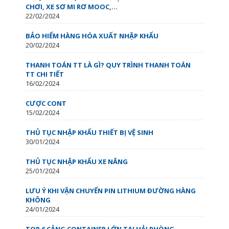
CHƠI, XE SƠ MI RƠ MOOC,...
22/02/2024
BẢO HIỂM HÀNG HÓA XUẤT NHẬP KHẨU
20/02/2024
THANH TOÁN TT LÀ GÌ? QUY TRÌNH THANH TOÁN
TT CHI TIẾT
16/02/2024
CƯỢC CONT
15/02/2024
THỦ TỤC NHẬP KHẨU THIẾT BỊ VỆ SINH
30/01/2024
THỦ TỤC NHẬP KHẨU XE NÂNG
25/01/2024
LƯU Ý KHI VẬN CHUYỂN PIN LITHIUM ĐƯỜNG HÀNG
KHÔNG
24/01/2024
TOP 6 CẢNG CONTAINER LỚN TẠI HẢI PHÒNG