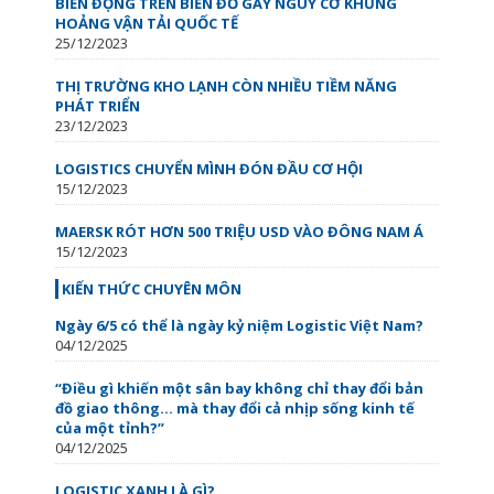
BIẾN ĐỘNG TRÊN BIỂN ĐỎ GÂY NGUY CƠ KHỦNG
HOẢNG VẬN TẢI QUỐC TẾ
25/12/2023
THỊ TRƯỜNG KHO LẠNH CÒN NHIỀU TIỀM NĂNG
PHÁT TRIỂN
23/12/2023
LOGISTICS CHUYỂN MÌNH ĐÓN ĐẦU CƠ HỘI
15/12/2023
MAERSK RÓT HƠN 500 TRIỆU USD VÀO ĐÔNG NAM Á
15/12/2023
KIẾN THỨC CHUYÊN MÔN
Ngày 6/5 có thể là ngày kỷ niệm Logistic Việt Nam?
04/12/2025
“Điều gì khiến một sân bay không chỉ thay đổi bản
đồ giao thông… mà thay đổi cả nhịp sống kinh tế
của một tỉnh?”
04/12/2025
LOGISTIC XANH LÀ GÌ?