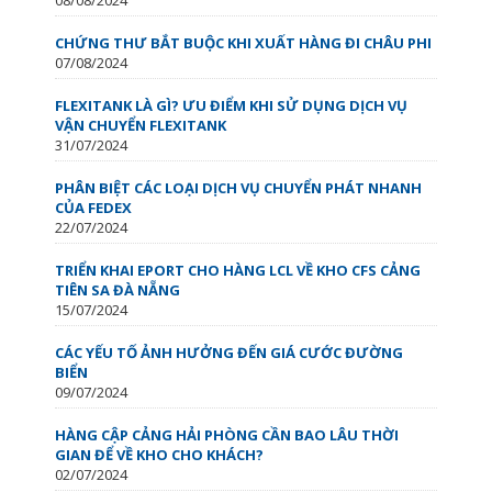
CHỨNG THƯ BẮT BUỘC KHI XUẤT HÀNG ĐI CHÂU PHI
07/08/2024
FLEXITANK LÀ GÌ? ƯU ĐIỂM KHI SỬ DỤNG DỊCH VỤ
VẬN CHUYỂN FLEXITANK
31/07/2024
PHÂN BIỆT CÁC LOẠI DỊCH VỤ CHUYỂN PHÁT NHANH
CỦA FEDEX
22/07/2024
TRIỂN KHAI EPORT CHO HÀNG LCL VỀ KHO CFS CẢNG
TIÊN SA ĐÀ NẴNG
15/07/2024
CÁC YẾU TỐ ẢNH HƯỞNG ĐẾN GIÁ CƯỚC ĐƯỜNG
BIỂN
09/07/2024
HÀNG CẬP CẢNG HẢI PHÒNG CẦN BAO LÂU THỜI
GIAN ĐỂ VỀ KHO CHO KHÁCH?
02/07/2024