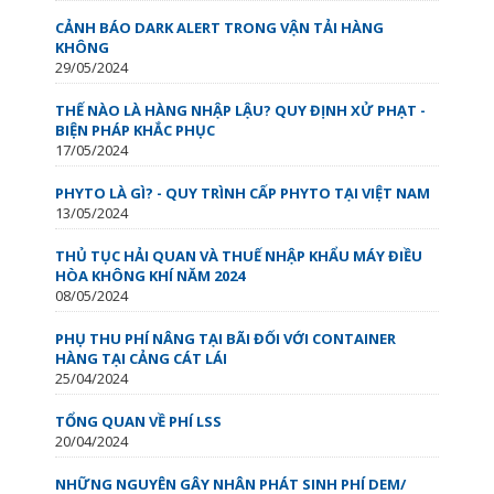
CẢNH BÁO DARK ALERT TRONG VẬN TẢI HÀNG
KHÔNG
29/05/2024
THẾ NÀO LÀ HÀNG NHẬP LẬU? QUY ĐỊNH XỬ PHẠT -
BIỆN PHÁP KHẮC PHỤC
17/05/2024
PHYTO LÀ GÌ? - QUY TRÌNH CẤP PHYTO TẠI VIỆT NAM
13/05/2024
THỦ TỤC HẢI QUAN VÀ THUẾ NHẬP KHẨU MÁY ĐIỀU
HÒA KHÔNG KHÍ NĂM 2024
08/05/2024
PHỤ THU PHÍ NÂNG TẠI BÃI ĐỐI VỚI CONTAINER
HÀNG TẠI CẢNG CÁT LÁI
25/04/2024
TỔNG QUAN VỀ PHÍ LSS
20/04/2024
NHỮNG NGUYÊN GÂY NHÂN PHÁT SINH PHÍ DEM/