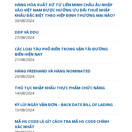
HÀNG HÓA XUẤT XỨ TỪ LIÊN MINH CHÂU ÂU NHẬP
VÀO VIỆT NAM ĐƯỢC HƯỞNG ƯU ĐÃI THUẾ NHẬP
KHẨU ĐẶC BIỆT THEO HIỆP ĐỊNH THƯƠNG MẠI NÀO?
30/08/2024
DDP VÀ DDU
27/08/2024
CÁC LOẠI TÀU PHỔ BIẾN TRONG VẬN TẢI ĐƯỜNG
BIỂN HIỆN NAY
21/08/2024
HÀNG FREEHAND VÀ HÀNG NOMINATED
20/08/2024
THỦ TỤC NHẬP KHẨU THỰC PHẨM CHỨC NĂNG
14/08/2024
KÝ LÙI NGÀY VẬN ĐƠN – BACK DATE BILL OF LADING
13/08/2024
MÃ HS CODE LÀ GÌ? CÁCH TRA MÃ HS CODE CHÍNH
XÁC NHẤT
08/08/2024