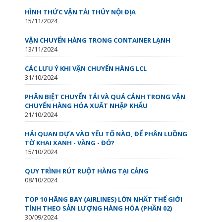
HÌNH THỨC VẬN TẢI THỦY NỘI ĐỊA
15/11/2024
VẬN CHUYỂN HÀNG TRONG CONTAINER LẠNH
13/11/2024
CÁC LƯU Ý KHI VẬN CHUYỂN HÀNG LCL
31/10/2024
PHÂN BIỆT CHUYỂN TẢI VÀ QUÁ CẢNH TRONG VẬN
CHUYỂN HÀNG HÓA XUẤT NHẬP KHẨU
21/10/2024
HẢI QUAN DỰA VÀO YẾU TỐ NÀO, ĐỂ PHÂN LUỒNG
TỜ KHAI XANH - VÀNG - ĐỎ?
15/10/2024
QUY TRÌNH RÚT RUỘT HÀNG TẠI CẢNG
08/10/2024
TOP 10 HÃNG BAY (AIRLINES) LỚN NHẤT THẾ GIỚI
TÍNH THEO SẢN LƯỢNG HÀNG HÓA (PHẦN 02)
30/09/2024