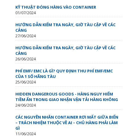
KỸ THUẬT ĐÓNG HÀNG VÀO CONTAINER
01/07/2024
HƯỚNG DẪN KIỂM TRA NGÀY, GIỜ TÀU CẬP VỀ CÁC
CẢNG
27/06/2024
HƯỚNG DẪN KIỂM TRA NGÀY, GIỜ TÀU CẬP VỀ CÁC
CẢNG
26/06/2024
PHÍ EMF/ EMC LÀ GÌ? QUY ĐỊNH THU PHÍ EMF/EMC
CỦA 1 SỐ HÃNG TÀU
25/06/2024
HIDDEN DANGEROUS GOODS - HÀNG NGUY HIỂM
TIỀM ẨN TRONG GIAO NHẬN VẬN TẢI HÀNG KHÔNG
24/06/2024
CÁC NGUYÊN NHÂN CONTAINER RƠI MẤT GIỮA BIỂN
– TRÁCH NHIỆM THUỘC VỀ AI – CHỦ HÀNG PHẢI LÀM
GÌ
11/06/2024