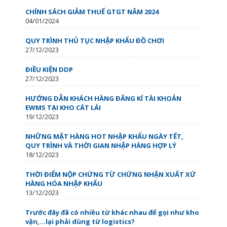
CHÍNH SÁCH GIẢM THUẾ GTGT NĂM 2024
04/01/2024
QUY TRÌNH THỦ TỤC NHẬP KHẨU ĐỒ CHƠI
27/12/2023
ĐIỀU KIỆN DDP
27/12/2023
HƯỚNG DẪN KHÁCH HÀNG ĐĂNG KÍ TÀI KHOẢN
EWMS TẠI KHO CÁT LÁI
19/12/2023
NHỮNG MẶT HÀNG HOT NHẬP KHẨU NGÀY TẾT,
QUY TRÌNH VÀ THỜI GIAN NHẬP HÀNG HỢP LÝ
18/12/2023
THỜI ĐIỂM NỘP CHỨNG TỪ CHỨNG NHẬN XUẤT XỨ
HÀNG HÓA NHẬP KHẨU
13/12/2023
Trước đây đã có nhiều từ khác nhau để gọi như kho
vận,…lại phải dùng từ logistics?