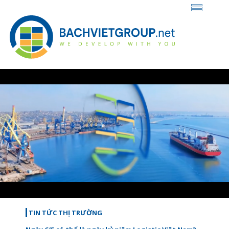
Loaded
:
Unmute
47.38%
TIN TỨC THỊ TRƯỜNG