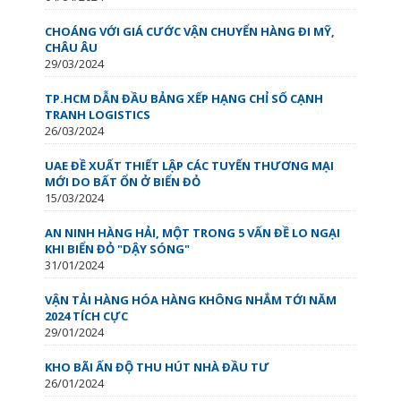
CHOÁNG VỚI GIÁ CƯỚC VẬN CHUYỂN HÀNG ĐI MỸ,
CHÂU ÂU
29/03/2024
TP.HCM DẪN ĐẦU BẢNG XẾP HẠNG CHỈ SỐ CẠNH
TRANH LOGISTICS
26/03/2024
UAE ĐỀ XUẤT THIẾT LẬP CÁC TUYẾN THƯƠNG MẠI
MỚI DO BẤT ỔN Ở BIỂN ĐỎ
15/03/2024
AN NINH HÀNG HẢI, MỘT TRONG 5 VẤN ĐỀ LO NGẠI
KHI BIỂN ĐỎ "DẬY SÓNG"
31/01/2024
VẬN TẢI HÀNG HÓA HÀNG KHÔNG NHẮM TỚI NĂM
2024 TÍCH CỰC
29/01/2024
KHO BÃI ẤN ĐỘ THU HÚT NHÀ ĐẦU TƯ
26/01/2024