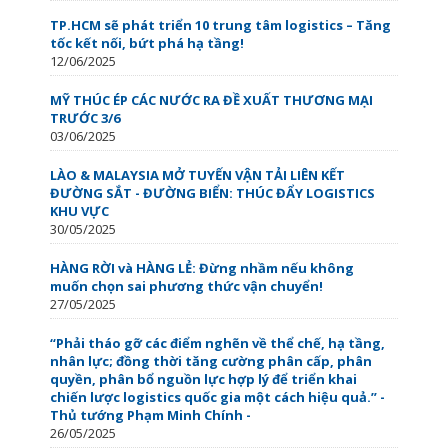
TP.HCM sẽ phát triển 10 trung tâm logistics – Tăng
tốc kết nối, bứt phá hạ tầng!
12/06/2025
MỸ THÚC ÉP CÁC NƯỚC RA ĐỀ XUẤT THƯƠNG MẠI
TRƯỚC 3/6
03/06/2025
LÀO & MALAYSIA MỞ TUYẾN VẬN TẢI LIÊN KẾT
ĐƯỜNG SẮT - ĐƯỜNG BIỂN: THÚC ĐẨY LOGISTICS
KHU VỰC
30/05/2025
HÀNG RỜI và HÀNG LẺ: Đừng nhầm nếu không
muốn chọn sai phương thức vận chuyển!
27/05/2025
“Phải tháo gỡ các điểm nghẽn về thể chế, hạ tầng,
nhân lực; đồng thời tăng cường phân cấp, phân
quyền, phân bổ nguồn lực hợp lý để triển khai
chiến lược logistics quốc gia một cách hiệu quả.” -
Thủ tướng Phạm Minh Chính -
26/05/2025