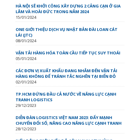
HÀ NỘI SẼ KHỞI CÔNG XÂY DỰNG 2 CẢNG CẠN Ở GIA
LÂM VÀ HOÀI ĐỨC TRONG NĂM 2024
15/01/2024
ONE GIỚI THIỆU DỊCH VỤ NHẬT BẢN ĐÀI LOAN CÁT
LÁI (JTC)
08/01/2024
VẬN TẢI HÀNG HÓA TOÀN CẦU TIẾP TỤC SUY THOÁI
05/01/2024
CÁC ĐƠN VỊ XUẤT KHẨU ĐANG NHẮM ĐẾN VẬN TẢI
HÀNG KHÔNG ĐỂ TRÁNH TẮC NGHẼN TẠI BIỂN ĐỎ
02/01/2024
TP.HCM ĐỨNG ĐẦU CẢ NƯỚC VỀ NĂNG LỰC CẠNH
TRANH LOGISTICS
29/12/2023
DIỄN ĐÀN LOGISTICS VIỆT NAM 2023: ĐẨY MẠNH
CHUYỂN ĐỔI SỐ, NÂNG CAO NĂNG LỰC CẠNH TRANH
28/12/2023