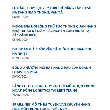
EU ĐẦU TƯ KỶ LỤC 7 TỶ EURO ĐỂ NÂNG CẤP CƠ SỞ
HẠ TẦNG GIAO THÔNG, VẬN TẢI
06/08/2024
INDONESIA NỚI LỎNG THỦ TỤC THÔNG QUAN HÀNG
NHẬP KHẨU ĐỂ GIẢM TẮC NGHẼN CONTAINER TẠI
CÁC CẢNG BIỂN
05/08/2024
DỰ ĐOÁN GIÁ CƯỚC VẬN TẢI BIỂN THỜI GIAN TỚI:
HẠ NHIỆT!
01/08/2024
BỐN XU HƯỚNG NỔI BẬT HÀNG ĐẦU CỦA NGÀNH
LOGISTICS 2024
30/07/2024
CẢNG CHU LAI PHÁT HUY VAI TRÒ MŨI NHỌN TRONG
HOẠT ĐỘNG LOGISTICS TẠI MIỀN TRUNG
26/07/2024
SF AIRLINES MỞ THÊM TUYẾN VẬN CHUYỂN HÀNG
HÓA MỚI TRUNG QUỐC - VIỆT NAM