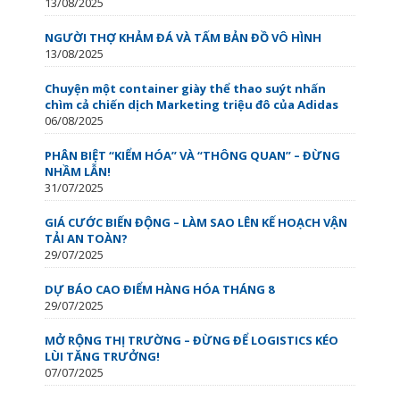
13/08/2025
NGƯỜI THỢ KHẢM ĐÁ VÀ TẤM BẢN ĐỒ VÔ HÌNH
13/08/2025
Chuyện một container giày thể thao suýt nhấn
chìm cả chiến dịch Marketing triệu đô của Adidas
06/08/2025
PHÂN BIỆT “KIỂM HÓA” VÀ “THÔNG QUAN” – ĐỪNG
NHẦM LẪN!
31/07/2025
GIÁ CƯỚC BIẾN ĐỘNG – LÀM SAO LÊN KẾ HOẠCH VẬN
TẢI AN TOÀN?
29/07/2025
DỰ BÁO CAO ĐIỂM HÀNG HÓA THÁNG 8
29/07/2025
MỞ RỘNG THỊ TRƯỜNG – ĐỪNG ĐỂ LOGISTICS KÉO
LÙI TĂNG TRƯỞNG!
07/07/2025