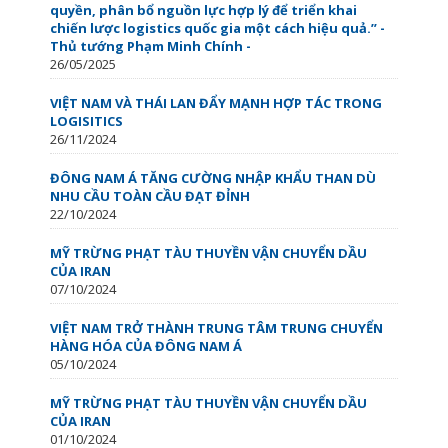
quyền, phân bổ nguồn lực hợp lý để triển khai
chiến lược logistics quốc gia một cách hiệu quả.” -
Thủ tướng Phạm Minh Chính -
26/05/2025
VIỆT NAM VÀ THÁI LAN ĐẨY MẠNH HỢP TÁC TRONG
LOGISITICS
26/11/2024
ĐÔNG NAM Á TĂNG CƯỜNG NHẬP KHẨU THAN DÙ
NHU CẦU TOÀN CẦU ĐẠT ĐỈNH
22/10/2024
MỸ TRỪNG PHẠT TÀU THUYỀN VẬN CHUYỂN DẦU
CỦA IRAN
07/10/2024
VIỆT NAM TRỞ THÀNH TRUNG TÂM TRUNG CHUYỂN
HÀNG HÓA CỦA ĐÔNG NAM Á
05/10/2024
MỸ TRỪNG PHẠT TÀU THUYỀN VẬN CHUYỂN DẦU
CỦA IRAN
01/10/2024