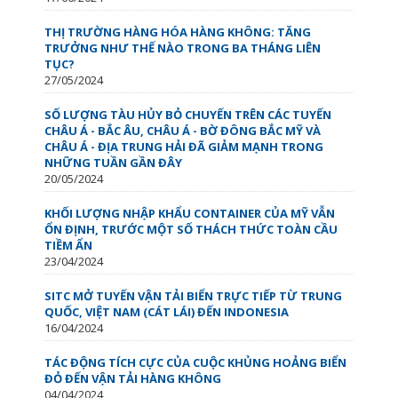
THỊ TRƯỜNG HÀNG HÓA HÀNG KHÔNG: TĂNG
TRƯỞNG NHƯ THẾ NÀO TRONG BA THÁNG LIÊN
TỤC?
27/05/2024
SỐ LƯỢNG TÀU HỦY BỎ CHUYẾN TRÊN CÁC TUYẾN
CHÂU Á - BẮC ÂU, CHÂU Á - BỜ ĐÔNG BẮC MỸ VÀ
CHÂU Á - ĐỊA TRUNG HẢI ĐÃ GIẢM MẠNH TRONG
NHỮNG TUẦN GẦN ĐÂY
20/05/2024
KHỐI LƯỢNG NHẬP KHẨU CONTAINER CỦA MỸ VẪN
ỔN ĐỊNH, TRƯỚC MỘT SỐ THÁCH THỨC TOÀN CẦU
TIỀM ẨN
23/04/2024
SITC MỞ TUYẾN VẬN TẢI BIỂN TRỰC TIẾP TỪ TRUNG
QUỐC, VIỆT NAM (CÁT LÁI) ĐẾN INDONESIA
16/04/2024
TÁC ĐỘNG TÍCH CỰC CỦA CUỘC KHỦNG HOẢNG BIỂN
ĐỎ ĐẾN VẬN TẢI HÀNG KHÔNG
04/04/2024