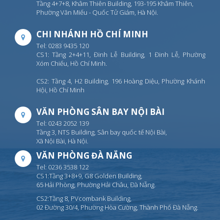
Tầng 4+7+8, Khâm Thiên Building, 193-195 Khâm Thiên,
Phường Văn Miếu - Quốc Tử Giám, Hà Nội.
CHI NHÁNH HỒ CHÍ MINH
Tel: 0283 9435 120
CS1: Tầng 2+4+11, Đinh Lễ Building, 1 Đinh Lễ, Phường
Xóm Chiếu, Hồ Chí Minh.
CS2: Tầng 4, H2 Building, 196 Hoàng Diệu, Phường Khánh
Hội, Hồ Chí Minh
VĂN PHÒNG SÂN BAY NỘI BÀI
Tel: 0243 2052 139
Tầng 3, NTS Building, Sân bay quốc tế Nội Bài,
Xã Nội Bài, Hà Nội.
VĂN PHÒNG ĐÀ NẴNG
Tel: 0236 3538 122
CS1:Tầng 3+8+9, G8 Golden Building,
65 Hải Phòng, Phường Hải Châu, Đà Nẵng.
CS2:Tầng 8, PVcombank Building,
02 Đường 30/4, Phường Hòa Cường, Thành Phố Đà Nẵng.