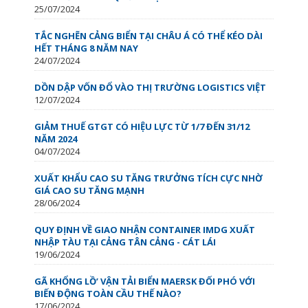
25/07/2024
TẮC NGHẼN CẢNG BIỂN TẠI CHÂU Á CÓ THỂ KÉO DÀI
HẾT THÁNG 8 NĂM NAY
24/07/2024
DỒN DẬP VỐN ĐỔ VÀO THỊ TRƯỜNG LOGISTICS VIỆT
12/07/2024
GIẢM THUẾ GTGT CÓ HIỆU LỰC TỪ 1/7 ĐẾN 31/12
NĂM 2024
04/07/2024
XUẤT KHẨU CAO SU TĂNG TRƯỞNG TÍCH CỰC NHỜ
GIÁ CAO SU TĂNG MẠNH
28/06/2024
QUY ĐỊNH VỀ GIAO NHẬN CONTAINER IMDG XUẤT
NHẬP TÀU TẠI CẢNG TÂN CẢNG - CÁT LÁI
19/06/2024
GÃ KHỔNG LỒ’ VẬN TẢI BIỂN MAERSK ĐỐI PHÓ VỚI
BIẾN ĐỘNG TOÀN CẦU THẾ NÀO?
17/06/2024