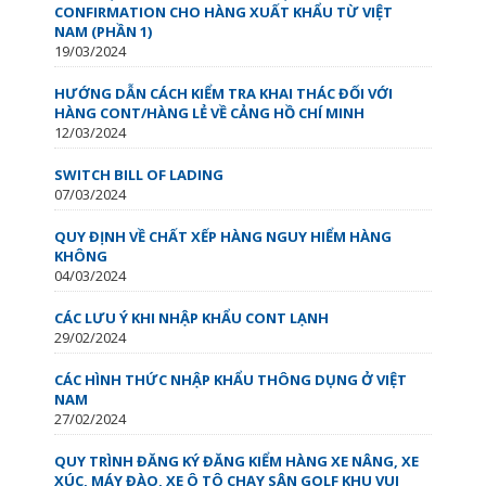
CONFIRMATION CHO HÀNG XUẤT KHẨU TỪ VIỆT
NAM (PHẦN 1)
19/03/2024
HƯỚNG DẪN CÁCH KIỂM TRA KHAI THÁC ĐỐI VỚI
HÀNG CONT/HÀNG LẺ VỀ CẢNG HỒ CHÍ MINH
12/03/2024
SWITCH BILL OF LADING
07/03/2024
QUY ĐỊNH VỀ CHẤT XẾP HÀNG NGUY HIỂM HÀNG
KHÔNG
04/03/2024
CÁC LƯU Ý KHI NHẬP KHẨU CONT LẠNH
29/02/2024
CÁC HÌNH THỨC NHẬP KHẨU THÔNG DỤNG Ở VIỆT
NAM
27/02/2024
QUY TRÌNH ĐĂNG KÝ ĐĂNG KIỂM HÀNG XE NÂNG, XE
XÚC, MÁY ĐÀO, XE Ô TÔ CHẠY SÂN GOLF KHU VUI