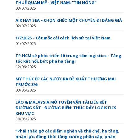
THUẾ QUAN MỸ - VIỆT NAM: "TIN NÓNG"
03/07/2025
AIR HAY SEA – CHỌN KHÉO MỘT CHUYẾN ĐI ĐÁNG GIÁ
02/07/2025
1/7/2025 – Cột mốc cải cách lịch sử tại Việt Nam
01/07/2025
TP.HCM sẽ phát triển 10 trung tâm logistics – Tăng
tốc kết nối, bứt phá hạ tầng!
12/06/2025
MỸ THÚC ÉP CÁC NƯỚC RA ĐỀ XUẤT THƯƠNG MẠI
TRƯỚC 3/6
03/06/2025
LÀO & MALAYSIA MỞ TUYẾN VẬN TẢI LIÊN KẾT
ĐƯỜNG SẮT - ĐƯỜNG BIỂN: THÚC ĐẨY LOGISTICS
KHU VỰC
30/05/2025
“Phải tháo gỡ các điểm nghẽn về thể chế, hạ tầng,
nhân lực; đồng thời tăng cường phân cấp, phân