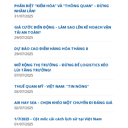
PHÂN BIỆT “KIỂM HÓA” VÀ “THÔNG QUAN” – ĐỪNG
NHẦM LẪN!
31/07/2025
GIÁ CƯỚC BIẾN ĐỘNG – LÀM SAO LÊN KẾ HOẠCH VẬN
TẢI AN TOÀN?
29/07/2025
DỰ BÁO CAO ĐIỂM HÀNG HÓA THÁNG 8
29/07/2025
MỞ RỘNG THỊ TRƯỜNG – ĐỪNG ĐỂ LOGISTICS KÉO
LÙI TĂNG TRƯỞNG!
07/07/2025
THUẾ QUAN MỸ - VIỆT NAM: "TIN NÓNG"
03/07/2025
AIR HAY SEA – CHỌN KHÉO MỘT CHUYẾN ĐI ĐÁNG GIÁ
02/07/2025
1/7/2025 – Cột mốc cải cách lịch sử tại Việt Nam
01/07/2025