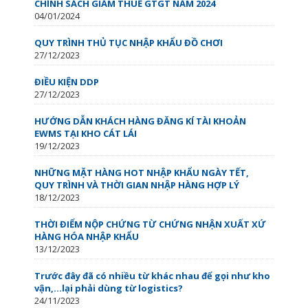
CHÍNH SÁCH GIẢM THUẾ GTGT NĂM 2024
04/01/2024
QUY TRÌNH THỦ TỤC NHẬP KHẨU ĐỒ CHƠI
27/12/2023
ĐIỀU KIỆN DDP
27/12/2023
HƯỚNG DẪN KHÁCH HÀNG ĐĂNG KÍ TÀI KHOẢN
EWMS TẠI KHO CÁT LÁI
19/12/2023
NHỮNG MẶT HÀNG HOT NHẬP KHẨU NGÀY TẾT,
QUY TRÌNH VÀ THỜI GIAN NHẬP HÀNG HỢP LÝ
18/12/2023
THỜI ĐIỂM NỘP CHỨNG TỪ CHỨNG NHẬN XUẤT XỨ
HÀNG HÓA NHẬP KHẨU
13/12/2023
Trước đây đã có nhiều từ khác nhau để gọi như kho
vận,…lại phải dùng từ logistics?
24/11/2023