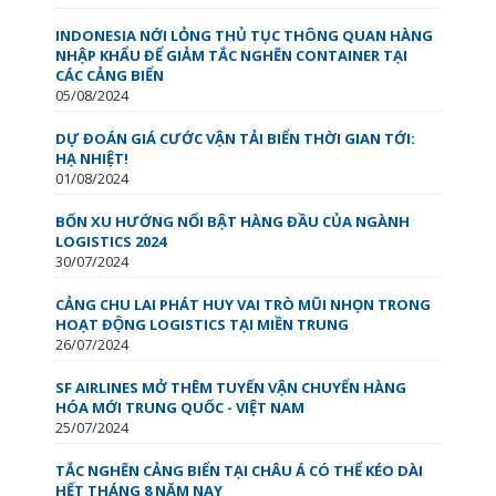
INDONESIA NỚI LỎNG THỦ TỤC THÔNG QUAN HÀNG
NHẬP KHẨU ĐỂ GIẢM TẮC NGHẼN CONTAINER TẠI
CÁC CẢNG BIỂN
05/08/2024
DỰ ĐOÁN GIÁ CƯỚC VẬN TẢI BIỂN THỜI GIAN TỚI:
HẠ NHIỆT!
01/08/2024
BỐN XU HƯỚNG NỔI BẬT HÀNG ĐẦU CỦA NGÀNH
LOGISTICS 2024
30/07/2024
CẢNG CHU LAI PHÁT HUY VAI TRÒ MŨI NHỌN TRONG
HOẠT ĐỘNG LOGISTICS TẠI MIỀN TRUNG
26/07/2024
SF AIRLINES MỞ THÊM TUYẾN VẬN CHUYỂN HÀNG
HÓA MỚI TRUNG QUỐC - VIỆT NAM
25/07/2024
TẮC NGHẼN CẢNG BIỂN TẠI CHÂU Á CÓ THỂ KÉO DÀI
HẾT THÁNG 8 NĂM NAY