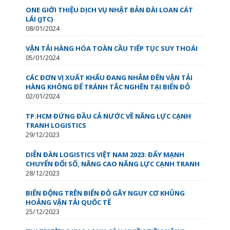
ONE GIỚI THIỆU DỊCH VỤ NHẬT BẢN ĐÀI LOAN CÁT
LÁI (JTC)
08/01/2024
VẬN TẢI HÀNG HÓA TOÀN CẦU TIẾP TỤC SUY THOÁI
05/01/2024
CÁC ĐƠN VỊ XUẤT KHẨU ĐANG NHẮM ĐẾN VẬN TẢI
HÀNG KHÔNG ĐỂ TRÁNH TẮC NGHẼN TẠI BIỂN ĐỎ
02/01/2024
TP.HCM ĐỨNG ĐẦU CẢ NƯỚC VỀ NĂNG LỰC CẠNH
TRANH LOGISTICS
29/12/2023
DIỄN ĐÀN LOGISTICS VIỆT NAM 2023: ĐẨY MẠNH
CHUYỂN ĐỔI SỐ, NÂNG CAO NĂNG LỰC CẠNH TRANH
28/12/2023
BIẾN ĐỘNG TRÊN BIỂN ĐỎ GÂY NGUY CƠ KHỦNG
HOẢNG VẬN TẢI QUỐC TẾ
25/12/2023