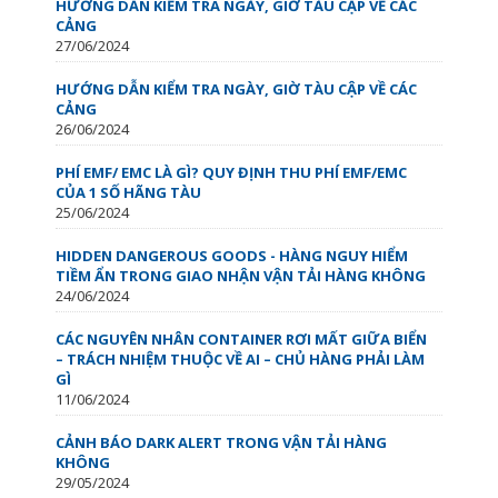
HƯỚNG DẪN KIỂM TRA NGÀY, GIỜ TÀU CẬP VỀ CÁC
CẢNG
27/06/2024
HƯỚNG DẪN KIỂM TRA NGÀY, GIỜ TÀU CẬP VỀ CÁC
CẢNG
26/06/2024
PHÍ EMF/ EMC LÀ GÌ? QUY ĐỊNH THU PHÍ EMF/EMC
CỦA 1 SỐ HÃNG TÀU
25/06/2024
HIDDEN DANGEROUS GOODS - HÀNG NGUY HIỂM
TIỀM ẨN TRONG GIAO NHẬN VẬN TẢI HÀNG KHÔNG
24/06/2024
CÁC NGUYÊN NHÂN CONTAINER RƠI MẤT GIỮA BIỂN
– TRÁCH NHIỆM THUỘC VỀ AI – CHỦ HÀNG PHẢI LÀM
GÌ
11/06/2024
CẢNH BÁO DARK ALERT TRONG VẬN TẢI HÀNG
KHÔNG
29/05/2024