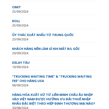
OMIT
25/09/2024
ROLL
25/09/2024
ỦY THÁC XUẤT KHẨU TỪ TRUNG QUỐC
23/09/2024
KHÁCH HÀNG NÊN LÀM GÌ KHI MẤT B/L GỐC
20/09/2024
DELAY TÀU
10/09/2024
“TRUCKING WAITING TIME” & “TRUCKING WAITING
FEE” CHO HÀNG USA
06/09/2024
HÀNG HÓA XUẤT XỨ TỪ LIÊN MINH CHÂU ÂU NHẬP
VÀO VIỆT NAM ĐƯỢC HƯỞNG ƯU ĐÃI THUẾ NHẬP
KHẨU ĐẶC BIỆT THEO HIỆP ĐỊNH THƯƠNG MẠI NÀO?
30/08/2024