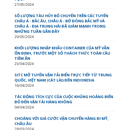
27/05/2024
SỐ LƯỢNG TÀU HỦY BỎ CHUYẾN TRÊN CÁC TUYẾN
CHÂU Á - BẮC ÂU, CHÂU Á - BỜ ĐÔNG BẮC MỸ VÀ
CHÂU Á - ĐỊA TRUNG HẢI ĐÃ GIẢM MẠNH TRONG
NHỮNG TUẦN GẦN ĐÂY
20/05/2024
KHỐI LƯỢNG NHẬP KHẨU CONTAINER CỦA MỸ VẪN
ỔN ĐỊNH, TRƯỚC MỘT SỐ THÁCH THỨC TOÀN CẦU
TIỀM ẨN
23/04/2024
SITC MỞ TUYẾN VẬN TẢI BIỂN TRỰC TIẾP TỪ TRUNG
QUỐC, VIỆT NAM (CÁT LÁI) ĐẾN INDONESIA
16/04/2024
TÁC ĐỘNG TÍCH CỰC CỦA CUỘC KHỦNG HOẢNG BIỂN
ĐỎ ĐẾN VẬN TẢI HÀNG KHÔNG
04/04/2024
CHOÁNG VỚI GIÁ CƯỚC VẬN CHUYỂN HÀNG ĐI MỸ,
CHÂU ÂU
29/03/2024