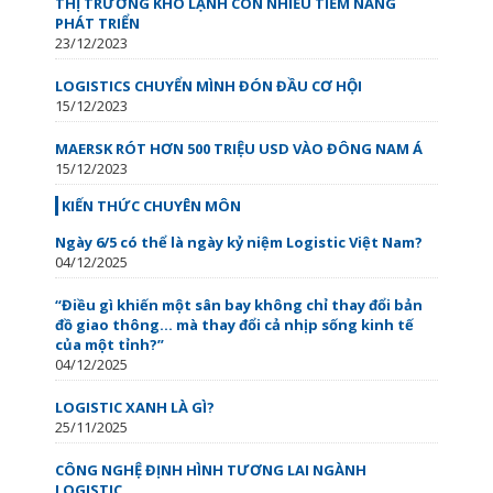
THỊ TRƯỜNG KHO LẠNH CÒN NHIỀU TIỀM NĂNG
PHÁT TRIỂN
23/12/2023
LOGISTICS CHUYỂN MÌNH ĐÓN ĐẦU CƠ HỘI
15/12/2023
MAERSK RÓT HƠN 500 TRIỆU USD VÀO ĐÔNG NAM Á
15/12/2023
KIẾN THỨC CHUYÊN MÔN
Ngày 6/5 có thể là ngày kỷ niệm Logistic Việt Nam?
04/12/2025
“Điều gì khiến một sân bay không chỉ thay đổi bản
đồ giao thông… mà thay đổi cả nhịp sống kinh tế
của một tỉnh?”
04/12/2025
LOGISTIC XANH LÀ GÌ?
25/11/2025
CÔNG NGHỆ ĐỊNH HÌNH TƯƠNG LAI NGÀNH
LOGISTIC