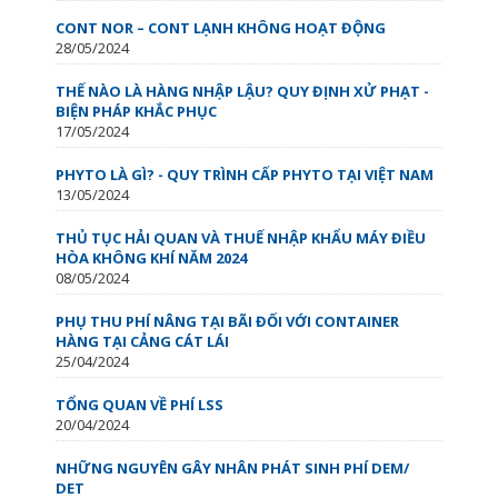
CONT NOR – CONT LẠNH KHÔNG HOẠT ĐỘNG
28/05/2024
THẾ NÀO LÀ HÀNG NHẬP LẬU? QUY ĐỊNH XỬ PHẠT -
BIỆN PHÁP KHẮC PHỤC
17/05/2024
PHYTO LÀ GÌ? - QUY TRÌNH CẤP PHYTO TẠI VIỆT NAM
13/05/2024
THỦ TỤC HẢI QUAN VÀ THUẾ NHẬP KHẨU MÁY ĐIỀU
HÒA KHÔNG KHÍ NĂM 2024
08/05/2024
PHỤ THU PHÍ NÂNG TẠI BÃI ĐỐI VỚI CONTAINER
HÀNG TẠI CẢNG CÁT LÁI
25/04/2024
TỔNG QUAN VỀ PHÍ LSS
20/04/2024
NHỮNG NGUYÊN GÂY NHÂN PHÁT SINH PHÍ DEM/
DET