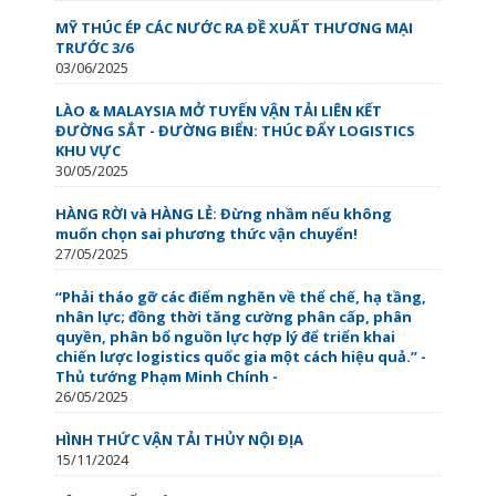
MỸ THÚC ÉP CÁC NƯỚC RA ĐỀ XUẤT THƯƠNG MẠI
TRƯỚC 3/6
03/06/2025
LÀO & MALAYSIA MỞ TUYẾN VẬN TẢI LIÊN KẾT
ĐƯỜNG SẮT - ĐƯỜNG BIỂN: THÚC ĐẨY LOGISTICS
KHU VỰC
30/05/2025
HÀNG RỜI và HÀNG LẺ: Đừng nhầm nếu không
muốn chọn sai phương thức vận chuyển!
27/05/2025
“Phải tháo gỡ các điểm nghẽn về thể chế, hạ tầng,
nhân lực; đồng thời tăng cường phân cấp, phân
quyền, phân bổ nguồn lực hợp lý để triển khai
chiến lược logistics quốc gia một cách hiệu quả.” -
Thủ tướng Phạm Minh Chính -
26/05/2025
HÌNH THỨC VẬN TẢI THỦY NỘI ĐỊA
15/11/2024