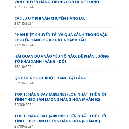
VẬN CHUYỂN HÀNG TRONG CONTAINER LẠNH
13/11/2024
CÁC LƯU Ý KHI VẬN CHUYỂN HÀNG LCL
31/10/2024
PHÂN BIỆT CHUYỂN TẢI VÀ QUÁ CẢNH TRONG VẬN
CHUYỂN HÀNG HÓA XUẤT NHẬP KHẨU
21/10/2024
HẢI QUAN DỰA VÀO YẾU TỐ NÀO, ĐỂ PHÂN LUỒNG
TỜ KHAI XANH - VÀNG - ĐỎ?
15/10/2024
QUY TRÌNH RÚT RUỘT HÀNG TẠI CẢNG
08/10/2024
TOP 10 HÃNG BAY (AIRLINES) LỚN NHẤT THẾ GIỚI
TÍNH THEO SẢN LƯỢNG HÀNG HÓA (PHẦN 02)
30/09/2024
TOP 10 HÃNG BAY (AIRLINES) LỚN NHẤT THẾ GIỚI
TÍNH THEO SẢN LƯỢNG HÀNG HÓA (PHẦN 01)
27/09/2024