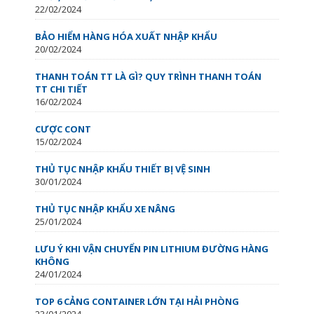
22/02/2024
BẢO HIỂM HÀNG HÓA XUẤT NHẬP KHẨU
20/02/2024
THANH TOÁN TT LÀ GÌ? QUY TRÌNH THANH TOÁN
TT CHI TIẾT
16/02/2024
CƯỢC CONT
15/02/2024
THỦ TỤC NHẬP KHẨU THIẾT BỊ VỆ SINH
30/01/2024
THỦ TỤC NHẬP KHẨU XE NÂNG
25/01/2024
LƯU Ý KHI VẬN CHUYỂN PIN LITHIUM ĐƯỜNG HÀNG
KHÔNG
24/01/2024
TOP 6 CẢNG CONTAINER LỚN TẠI HẢI PHÒNG
23/01/2024