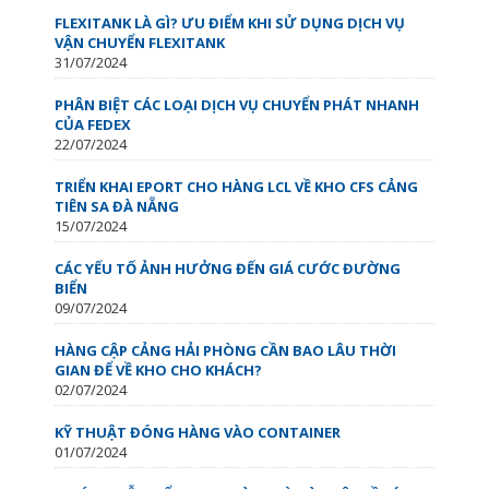
FLEXITANK LÀ GÌ? ƯU ĐIỂM KHI SỬ DỤNG DỊCH VỤ
VẬN CHUYỂN FLEXITANK
31/07/2024
PHÂN BIỆT CÁC LOẠI DỊCH VỤ CHUYỂN PHÁT NHANH
CỦA FEDEX
22/07/2024
TRIỂN KHAI EPORT CHO HÀNG LCL VỀ KHO CFS CẢNG
TIÊN SA ĐÀ NẴNG
15/07/2024
CÁC YẾU TỐ ẢNH HƯỞNG ĐẾN GIÁ CƯỚC ĐƯỜNG
BIỂN
09/07/2024
HÀNG CẬP CẢNG HẢI PHÒNG CẦN BAO LÂU THỜI
GIAN ĐỂ VỀ KHO CHO KHÁCH?
02/07/2024
KỸ THUẬT ĐÓNG HÀNG VÀO CONTAINER
01/07/2024