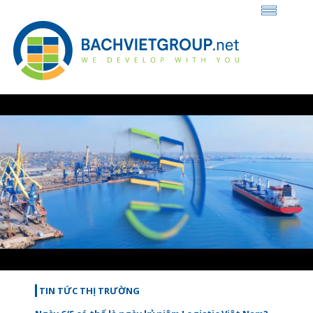
Loaded
:
Unmute
48.82%
TIN TỨC THỊ TRƯỜNG