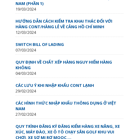
NAM (PHẦN 1)
19/03/2024
HƯỚNG DẪN CÁCH KIỂM TRA KHAI THÁC ĐỐI VỚI
HÀNG CONT/HÀNG LẺ VỀ CẢNG HỒ CHÍ MINH
12/03/2024
SWITCH BILL OF LADING
07/03/2024
QUY ĐỊNH VỀ CHẤT XẾP HÀNG NGUY HIỂM HÀNG
KHÔNG
04/03/2024
CÁC LƯU Ý KHI NHẬP KHẨU CONT LẠNH
29/02/2024
CÁC HÌNH THỨC NHẬP KHẨU THÔNG DỤNG Ở VIỆT
NAM
27/02/2024
QUY TRÌNH ĐĂNG KÝ ĐĂNG KIỂM HÀNG XE NÂNG, XE
XÚC, MÁY ĐÀO, XE Ô TÔ CHẠY SÂN GOLF KHU VUI
CHƠI, XE SƠ MI RƠ MOOC,...