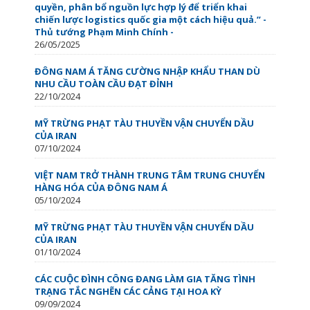
quyền, phân bổ nguồn lực hợp lý để triển khai
chiến lược logistics quốc gia một cách hiệu quả.” -
Thủ tướng Phạm Minh Chính -
26/05/2025
ĐÔNG NAM Á TĂNG CƯỜNG NHẬP KHẨU THAN DÙ
NHU CẦU TOÀN CẦU ĐẠT ĐỈNH
22/10/2024
MỸ TRỪNG PHẠT TÀU THUYỀN VẬN CHUYỂN DẦU
CỦA IRAN
07/10/2024
VIỆT NAM TRỞ THÀNH TRUNG TÂM TRUNG CHUYỂN
HÀNG HÓA CỦA ĐÔNG NAM Á
05/10/2024
MỸ TRỪNG PHẠT TÀU THUYỀN VẬN CHUYỂN DẦU
CỦA IRAN
01/10/2024
CÁC CUỘC ĐÌNH CÔNG ĐANG LÀM GIA TĂNG TÌNH
TRẠNG TẮC NGHẼN CÁC CẢNG TẠI HOA KỲ
09/09/2024