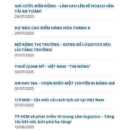
GIÁ CƯỚC BIẾN ĐỘNG – LÀM SAO LÊN KẾ HOẠCH VẬN
TẢI AN TOÀN?
29/07/2025
DỰ BÁO CAO ĐIỂM HÀNG HÓA THÁNG 8
29/07/2025
MỞ RỘNG THỊ TRƯỜNG – ĐỪNG ĐỂ LOGISTICS KÉO
LÙI TĂNG TRƯỞNG!
07/07/2025
THUẾ QUAN MỸ - VIỆT NAM: "TIN NÓNG"
03/07/2025
AIR HAY SEA – CHỌN KHÉO MỘT CHUYẾN ĐI ĐÁNG GIÁ
02/07/2025
1/7/2025 – Cột mốc cải cách lịch sử tại Việt Nam
01/07/2025
TP.HCM sẽ phát triển 10 trung tâm logistics – Tăng
tốc kết nối, bứt phá hạ tầng!
12/06/2025