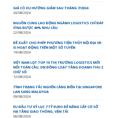
GIÁ CÓ XU HƯỚNG GIẢM SAU THÁNG 7/2024
26/08/2024
NGUỒN CUNG LAO ĐỘNG NGÀNH LOGISTICS CHỈ ĐÁP
ỨNG ĐƯỢC 40% NHU CẦU
22/08/2024
ĐỀ XUẤT CHO PHÉP PHƯƠNG TIỆN THỦY NỘI ĐỊA VR-
SI HOẠT ĐỘNG TRÊN MỘT SỐ TUYẾN
19/08/2024
VIỆT NAM LỌT TOP 10 THỊ TRƯỜNG LOGISTICS MỚI
NỔI TOÀN CẦU, DN ĐỒNG LOẠT TĂNG DOANH THU 2
CHỮ SỐ
12/08/2024
TÌNH TRẠNG TẮC NGHẼN CẢNG BIỂN TẠI SINGAPORE
LAN SANG MALAYSIA
09/08/2024
EU ĐẦU TƯ KỶ LỤC 7 TỶ EURO ĐỂ NÂNG CẤP CƠ SỞ
HẠ TẦNG GIAO THÔNG, VẬN TẢI
06/08/2024