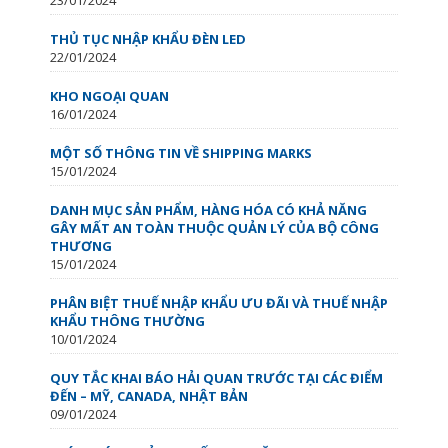
THỦ TỤC NHẬP KHẨU ĐÈN LED
22/01/2024
KHO NGOẠI QUAN
16/01/2024
MỘT SỐ THÔNG TIN VỀ SHIPPING MARKS
15/01/2024
DANH MỤC SẢN PHẨM, HÀNG HÓA CÓ KHẢ NĂNG
GÂY MẤT AN TOÀN THUỘC QUẢN LÝ CỦA BỘ CÔNG
THƯƠNG
15/01/2024
PHÂN BIỆT THUẾ NHẬP KHẨU ƯU ĐÃI VÀ THUẾ NHẬP
KHẨU THÔNG THƯỜNG
10/01/2024
QUY TẮC KHAI BÁO HẢI QUAN TRƯỚC TẠI CÁC ĐIỂM
ĐẾN – MỸ, CANADA, NHẬT BẢN
09/01/2024