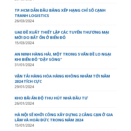
TP.HCM DẪN ĐẦU BẢNG XẾP HẠNG CHỈ SỐ CẠNH
TRANH LOGISTICS
26/03/2024
UAE ĐỀ XUẤT THIẾT LẬP CÁC TUYẾN THƯƠNG MẠI
MỚI DO BẤT ỔN Ở BIỂN ĐỎ
15/03/2024
AN NINH HÀNG HẢI, MỘT TRONG 5 VẤN ĐỀ LO NGẠI
KHI BIỂN ĐỎ "DẬY SÓNG"
31/01/2024
VẬN TẢI HÀNG HÓA HÀNG KHÔNG NHẮM TỚI NĂM
2024 TÍCH CỰC
29/01/2024
KHO BÃI ẤN ĐỘ THU HÚT NHÀ ĐẦU TƯ
26/01/2024
HÀ NỘI SẼ KHỞI CÔNG XÂY DỰNG 2 CẢNG CẠN Ở GIA
LÂM VÀ HOÀI ĐỨC TRONG NĂM 2024
15/01/2024