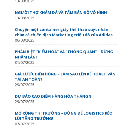
13/08/2025
NGƯỜI THỢ KHẢM ĐÁ VÀ TẤM BẢN ĐỒ VÔ HÌNH
13/08/2025
Chuyện một container giày thể thao suýt nhấn
chìm cả chiến dịch Marketing triệu đô của Adidas
06/08/2025
PHÂN BIỆT “KIỂM HÓA” VÀ “THÔNG QUAN” – ĐỪNG
NHẦM LẪN!
31/07/2025
GIÁ CƯỚC BIẾN ĐỘNG – LÀM SAO LÊN KẾ HOẠCH VẬN
TẢI AN TOÀN?
29/07/2025
DỰ BÁO CAO ĐIỂM HÀNG HÓA THÁNG 8
29/07/2025
MỞ RỘNG THỊ TRƯỜNG – ĐỪNG ĐỂ LOGISTICS KÉO
LÙI TĂNG TRƯỞNG!
07/07/2025