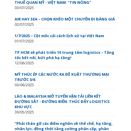
THUẾ QUAN MỸ - VIỆT NAM: "TIN NÓNG"
03/07/2025
AIR HAY SEA – CHỌN KHÉO MỘT CHUYẾN ĐI ĐÁNG GIÁ
02/07/2025
1/7/2025 – Cột mốc cải cách lịch sử tại Việt Nam
01/07/2025
TP.HCM sẽ phát triển 10 trung tâm logistics – Tăng
tốc kết nối, bứt phá hạ tầng!
12/06/2025
MỸ THÚC ÉP CÁC NƯỚC RA ĐỀ XUẤT THƯƠNG MẠI
TRƯỚC 3/6
03/06/2025
LÀO & MALAYSIA MỞ TUYẾN VẬN TẢI LIÊN KẾT
ĐƯỜNG SẮT - ĐƯỜNG BIỂN: THÚC ĐẨY LOGISTICS
KHU VỰC
30/05/2025
“Phải tháo gỡ các điểm nghẽn về thể chế, hạ tầng,
nhân lực; đồng thời tăng cường phân cấp, phân