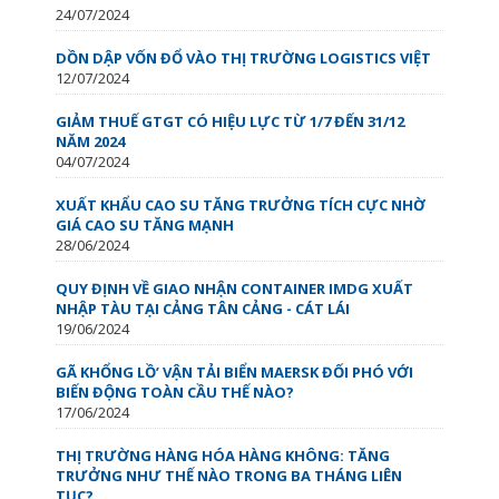
24/07/2024
DỒN DẬP VỐN ĐỔ VÀO THỊ TRƯỜNG LOGISTICS VIỆT
12/07/2024
GIẢM THUẾ GTGT CÓ HIỆU LỰC TỪ 1/7 ĐẾN 31/12
NĂM 2024
04/07/2024
XUẤT KHẨU CAO SU TĂNG TRƯỞNG TÍCH CỰC NHỜ
GIÁ CAO SU TĂNG MẠNH
28/06/2024
QUY ĐỊNH VỀ GIAO NHẬN CONTAINER IMDG XUẤT
NHẬP TÀU TẠI CẢNG TÂN CẢNG - CÁT LÁI
19/06/2024
GÃ KHỔNG LỒ’ VẬN TẢI BIỂN MAERSK ĐỐI PHÓ VỚI
BIẾN ĐỘNG TOÀN CẦU THẾ NÀO?
17/06/2024
THỊ TRƯỜNG HÀNG HÓA HÀNG KHÔNG: TĂNG
TRƯỞNG NHƯ THẾ NÀO TRONG BA THÁNG LIÊN
TỤC?