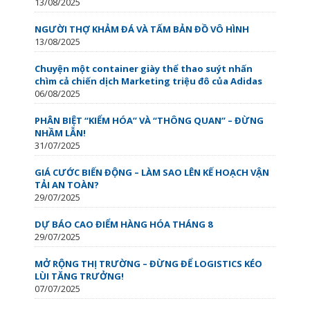
13/08/2025
NGƯỜI THỢ KHẢM ĐÁ VÀ TẤM BẢN ĐỒ VÔ HÌNH
13/08/2025
Chuyện một container giày thể thao suýt nhấn
chìm cả chiến dịch Marketing triệu đô của Adidas
06/08/2025
PHÂN BIỆT “KIỂM HÓA” VÀ “THÔNG QUAN” – ĐỪNG
NHẦM LẪN!
31/07/2025
GIÁ CƯỚC BIẾN ĐỘNG – LÀM SAO LÊN KẾ HOẠCH VẬN
TẢI AN TOÀN?
29/07/2025
DỰ BÁO CAO ĐIỂM HÀNG HÓA THÁNG 8
29/07/2025
MỞ RỘNG THỊ TRƯỜNG – ĐỪNG ĐỂ LOGISTICS KÉO
LÙI TĂNG TRƯỞNG!
07/07/2025