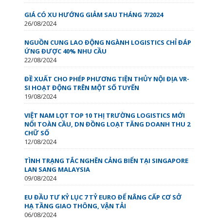
GIÁ CÓ XU HƯỚNG GIẢM SAU THÁNG 7/2024
26/08/2024
NGUỒN CUNG LAO ĐỘNG NGÀNH LOGISTICS CHỈ ĐÁP
ỨNG ĐƯỢC 40% NHU CẦU
22/08/2024
ĐỀ XUẤT CHO PHÉP PHƯƠNG TIỆN THỦY NỘI ĐỊA VR-
SI HOẠT ĐỘNG TRÊN MỘT SỐ TUYẾN
19/08/2024
VIỆT NAM LỌT TOP 10 THỊ TRƯỜNG LOGISTICS MỚI
NỔI TOÀN CẦU, DN ĐỒNG LOẠT TĂNG DOANH THU 2
CHỮ SỐ
12/08/2024
TÌNH TRẠNG TẮC NGHẼN CẢNG BIỂN TẠI SINGAPORE
LAN SANG MALAYSIA
09/08/2024
EU ĐẦU TƯ KỶ LỤC 7 TỶ EURO ĐỂ NÂNG CẤP CƠ SỞ
HẠ TẦNG GIAO THÔNG, VẬN TẢI
06/08/2024