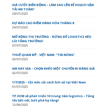
GIÁ CƯỚC BIẾN ĐỘNG – LÀM SAO LÊN KẾ HOẠCH VẬN
TẢI AN TOÀN?
29/07/2025
DỰ BÁO CAO ĐIỂM HÀNG HÓA THÁNG 8
29/07/2025
MỞ RỘNG THỊ TRƯỜNG – ĐỪNG ĐỂ LOGISTICS KÉO
LÙI TĂNG TRƯỞNG!
07/07/2025
THUẾ QUAN MỸ - VIỆT NAM: "TIN NÓNG"
03/07/2025
AIR HAY SEA – CHỌN KHÉO MỘT CHUYẾN ĐI ĐÁNG GIÁ
02/07/2025
1/7/2025 – Cột mốc cải cách lịch sử tại Việt Nam
01/07/2025
TP.HCM sẽ phát triển 10 trung tâm logistics – Tăng
tốc kết nối, bứt phá hạ tầng!
12/06/2025