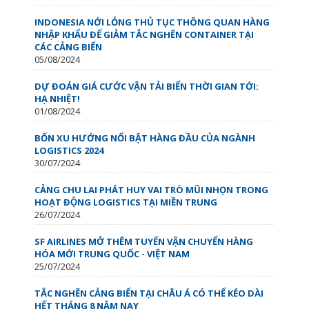
INDONESIA NỚI LỎNG THỦ TỤC THÔNG QUAN HÀNG
NHẬP KHẨU ĐỂ GIẢM TẮC NGHẼN CONTAINER TẠI
CÁC CẢNG BIỂN
05/08/2024
DỰ ĐOÁN GIÁ CƯỚC VẬN TẢI BIỂN THỜI GIAN TỚI:
HẠ NHIỆT!
01/08/2024
BỐN XU HƯỚNG NỔI BẬT HÀNG ĐẦU CỦA NGÀNH
LOGISTICS 2024
30/07/2024
CẢNG CHU LAI PHÁT HUY VAI TRÒ MŨI NHỌN TRONG
HOẠT ĐỘNG LOGISTICS TẠI MIỀN TRUNG
26/07/2024
SF AIRLINES MỞ THÊM TUYẾN VẬN CHUYỂN HÀNG
HÓA MỚI TRUNG QUỐC - VIỆT NAM
25/07/2024
TẮC NGHẼN CẢNG BIỂN TẠI CHÂU Á CÓ THỂ KÉO DÀI
HẾT THÁNG 8 NĂM NAY