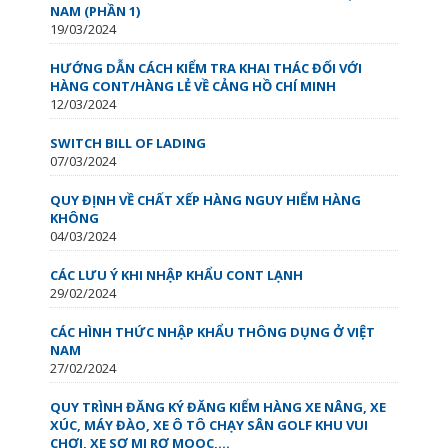
NAM (PHẦN 1)
19/03/2024
HƯỚNG DẪN CÁCH KIỂM TRA KHAI THÁC ĐỐI VỚI
HÀNG CONT/HÀNG LẺ VỀ CẢNG HỒ CHÍ MINH
12/03/2024
SWITCH BILL OF LADING
07/03/2024
QUY ĐỊNH VỀ CHẤT XẾP HÀNG NGUY HIỂM HÀNG
KHÔNG
04/03/2024
CÁC LƯU Ý KHI NHẬP KHẨU CONT LẠNH
29/02/2024
CÁC HÌNH THỨC NHẬP KHẨU THÔNG DỤNG Ở VIỆT
NAM
27/02/2024
QUY TRÌNH ĐĂNG KÝ ĐĂNG KIỂM HÀNG XE NÂNG, XE
XÚC, MÁY ĐÀO, XE Ô TÔ CHẠY SÂN GOLF KHU VUI
CHƠI, XE SƠ MI RƠ MOOC,...