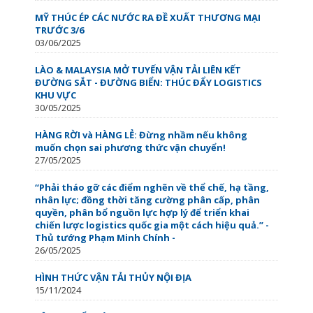
MỸ THÚC ÉP CÁC NƯỚC RA ĐỀ XUẤT THƯƠNG MẠI
TRƯỚC 3/6
03/06/2025
LÀO & MALAYSIA MỞ TUYẾN VẬN TẢI LIÊN KẾT
ĐƯỜNG SẮT - ĐƯỜNG BIỂN: THÚC ĐẨY LOGISTICS
KHU VỰC
30/05/2025
HÀNG RỜI và HÀNG LẺ: Đừng nhầm nếu không
muốn chọn sai phương thức vận chuyển!
27/05/2025
“Phải tháo gỡ các điểm nghẽn về thể chế, hạ tầng,
nhân lực; đồng thời tăng cường phân cấp, phân
quyền, phân bổ nguồn lực hợp lý để triển khai
chiến lược logistics quốc gia một cách hiệu quả.” -
Thủ tướng Phạm Minh Chính -
26/05/2025
HÌNH THỨC VẬN TẢI THỦY NỘI ĐỊA
15/11/2024