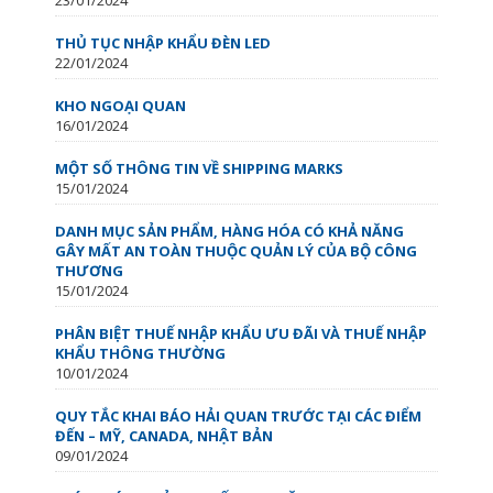
THỦ TỤC NHẬP KHẨU ĐÈN LED
22/01/2024
KHO NGOẠI QUAN
16/01/2024
MỘT SỐ THÔNG TIN VỀ SHIPPING MARKS
15/01/2024
DANH MỤC SẢN PHẨM, HÀNG HÓA CÓ KHẢ NĂNG
GÂY MẤT AN TOÀN THUỘC QUẢN LÝ CỦA BỘ CÔNG
THƯƠNG
15/01/2024
PHÂN BIỆT THUẾ NHẬP KHẨU ƯU ĐÃI VÀ THUẾ NHẬP
KHẨU THÔNG THƯỜNG
10/01/2024
QUY TẮC KHAI BÁO HẢI QUAN TRƯỚC TẠI CÁC ĐIỂM
ĐẾN – MỸ, CANADA, NHẬT BẢN
09/01/2024