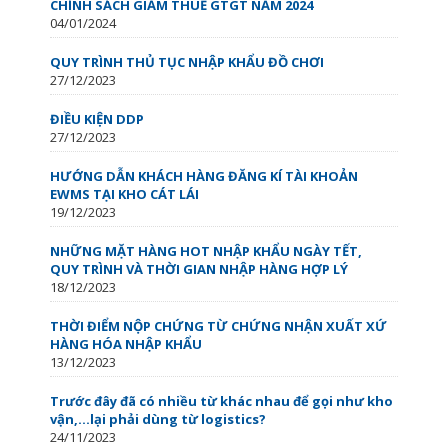
CHÍNH SÁCH GIẢM THUẾ GTGT NĂM 2024
04/01/2024
QUY TRÌNH THỦ TỤC NHẬP KHẨU ĐỒ CHƠI
27/12/2023
ĐIỀU KIỆN DDP
27/12/2023
HƯỚNG DẪN KHÁCH HÀNG ĐĂNG KÍ TÀI KHOẢN
EWMS TẠI KHO CÁT LÁI
19/12/2023
NHỮNG MẶT HÀNG HOT NHẬP KHẨU NGÀY TẾT,
QUY TRÌNH VÀ THỜI GIAN NHẬP HÀNG HỢP LÝ
18/12/2023
THỜI ĐIỂM NỘP CHỨNG TỪ CHỨNG NHẬN XUẤT XỨ
HÀNG HÓA NHẬP KHẨU
13/12/2023
Trước đây đã có nhiều từ khác nhau để gọi như kho
vận,…lại phải dùng từ logistics?
24/11/2023