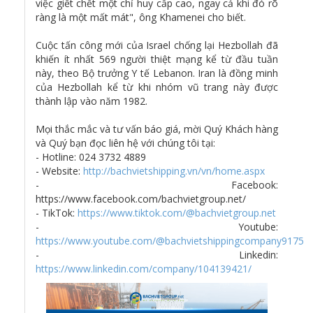
việc giết chết một chỉ huy cấp cao, ngay cả khi đó rõ
ràng là một mất mát", ông Khamenei cho biết.
Cuộc tấn công mới của Israel chống lại Hezbollah đã
khiến ít nhất 569 người thiệt mạng kể từ đầu tuần
này, theo Bộ trưởng Y tế Lebanon. Iran là đồng minh
của Hezbollah kể từ khi nhóm vũ trang này được
thành lập vào năm 1982.
Mọi thắc mắc và tư vấn báo giá, mời Quý Khách hàng
và Quý bạn đọc liên hệ với chúng tôi tại:
- Hotline: 024 3732 4889
- Website:
http://bachvietshipping.vn/vn/home.aspx
- Facebook:
https://www.facebook.com/bachvietgroup.net/
- TikTok:
https://www.tiktok.com/@bachvietgroup.net
- Youtube:
https://www.youtube.com/@bachvietshippingcompany9175
- Linkedin:
https://www.linkedin.com/company/104139421/