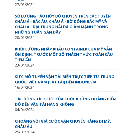
27/05/2024
SỐ LƯỢNG TÀU HỦY BỎ CHUYẾN TRÊN CÁC TUYẾN
CHÂU Á - BẮC ÂU, CHÂU Á - BỜ ĐÔNG BẮC MỸ VÀ
CHÂU Á - ĐỊA TRUNG HẢI ĐÃ GIẢM MẠNH TRONG
NHỮNG TUẦN GẦN ĐÂY
20/05/2024
KHỐI LƯỢNG NHẬP KHẨU CONTAINER CỦA MỸ VẪN
ỔN ĐỊNH, TRƯỚC MỘT SỐ THÁCH THỨC TOÀN CẦU
TIỀM ẨN
23/04/2024
SITC MỞ TUYẾN VẬN TẢI BIỂN TRỰC TIẾP TỪ TRUNG
QUỐC, VIỆT NAM (CÁT LÁI) ĐẾN INDONESIA
16/04/2024
TÁC ĐỘNG TÍCH CỰC CỦA CUỘC KHỦNG HOẢNG BIỂN
ĐỎ ĐẾN VẬN TẢI HÀNG KHÔNG
04/04/2024
CHOÁNG VỚI GIÁ CƯỚC VẬN CHUYỂN HÀNG ĐI MỸ,
CHÂU ÂU
29/03/2024