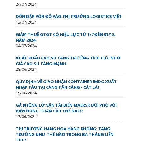
24/07/2024
DỒN DẬP VỐN ĐỔ VÀO THỊ TRƯỜNG LOGISTICS VIỆT
12/07/2024
GIẢM THUẾ GTGT CÓ HIỆU LỰC TỪ 1/7 ĐẾN 31/12
NĂM 2024
04/07/2024
XUẤT KHẨU CAO SU TĂNG TRƯỞNG TÍCH CỰC NHỜ
GIÁ CAO SU TĂNG MẠNH
28/06/2024
QUY ĐỊNH VỀ GIAO NHẬN CONTAINER IMDG XUẤT
NHẬP TÀU TẠI CẢNG TÂN CẢNG - CÁT LÁI
19/06/2024
GÃ KHỔNG LỒ’ VẬN TẢI BIỂN MAERSK ĐỐI PHÓ VỚI
BIẾN ĐỘNG TOÀN CẦU THẾ NÀO?
17/06/2024
THỊ TRƯỜNG HÀNG HÓA HÀNG KHÔNG: TĂNG
TRƯỞNG NHƯ THẾ NÀO TRONG BA THÁNG LIÊN
TỤC?