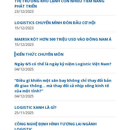
THỊ TRƯỜNG KHO LẠNH CÒN NHIỀU TIỀM NĂNG
PHÁT TRIỂN
23/12/2023
LOGISTICS CHUYỂN MÌNH ĐÓN ĐẦU CƠ HỘI
15/12/2023
MAERSK RÓT HƠN 500 TRIỆU USD VÀO ĐÔNG NAM Á
15/12/2023
KIẾN THỨC CHUYÊN MÔN
Ngày 6/5 có thể là ngày kỷ niệm Logistic Việt Nam?
04/12/2025
“Điều gì khiến một sân bay không chỉ thay đổi bản
đồ giao thông… mà thay đổi cả nhịp sống kinh tế
của một tỉnh?”
04/12/2025
LOGISTIC XANH LÀ GÌ?
25/11/2025
CÔNG NGHỆ ĐỊNH HÌNH TƯƠNG LAI NGÀNH
LOGISTIC