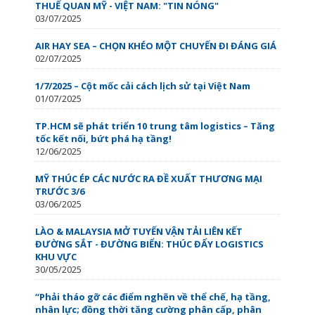
THUẾ QUAN MỸ - VIỆT NAM: "TIN NÓNG"
03/07/2025
AIR HAY SEA – CHỌN KHÉO MỘT CHUYẾN ĐI ĐÁNG GIÁ
02/07/2025
1/7/2025 – Cột mốc cải cách lịch sử tại Việt Nam
01/07/2025
TP.HCM sẽ phát triển 10 trung tâm logistics – Tăng
tốc kết nối, bứt phá hạ tầng!
12/06/2025
MỸ THÚC ÉP CÁC NƯỚC RA ĐỀ XUẤT THƯƠNG MẠI
TRƯỚC 3/6
03/06/2025
LÀO & MALAYSIA MỞ TUYẾN VẬN TẢI LIÊN KẾT
ĐƯỜNG SẮT - ĐƯỜNG BIỂN: THÚC ĐẨY LOGISTICS
KHU VỰC
30/05/2025
“Phải tháo gỡ các điểm nghẽn về thể chế, hạ tầng,
nhân lực; đồng thời tăng cường phân cấp, phân