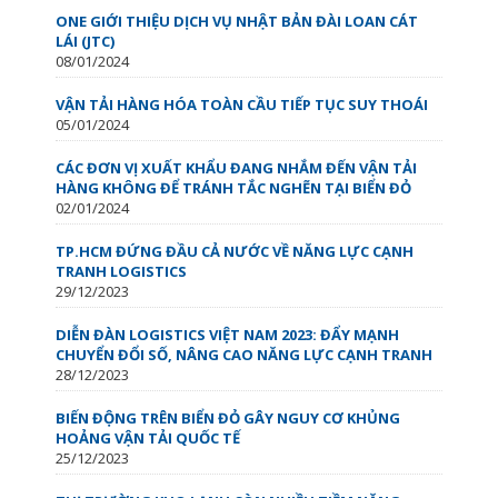
ONE GIỚI THIỆU DỊCH VỤ NHẬT BẢN ĐÀI LOAN CÁT
LÁI (JTC)
08/01/2024
VẬN TẢI HÀNG HÓA TOÀN CẦU TIẾP TỤC SUY THOÁI
05/01/2024
CÁC ĐƠN VỊ XUẤT KHẨU ĐANG NHẮM ĐẾN VẬN TẢI
HÀNG KHÔNG ĐỂ TRÁNH TẮC NGHẼN TẠI BIỂN ĐỎ
02/01/2024
TP.HCM ĐỨNG ĐẦU CẢ NƯỚC VỀ NĂNG LỰC CẠNH
TRANH LOGISTICS
29/12/2023
DIỄN ĐÀN LOGISTICS VIỆT NAM 2023: ĐẨY MẠNH
CHUYỂN ĐỔI SỐ, NÂNG CAO NĂNG LỰC CẠNH TRANH
28/12/2023
BIẾN ĐỘNG TRÊN BIỂN ĐỎ GÂY NGUY CƠ KHỦNG
HOẢNG VẬN TẢI QUỐC TẾ
25/12/2023