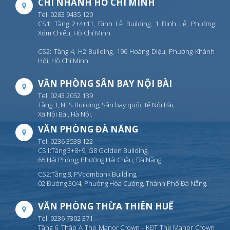
CHI NHÁNH HỒ CHÍ MINH
Tel: 0283 9435 120
CS1: Tầng 2+4+11, Đinh Lễ Building, 1 Đinh Lễ, Phường
Xóm Chiếu, Hồ Chí Minh.
CS2: Tầng 4, H2 Building, 196 Hoàng Diệu, Phường Khánh
Hội, Hồ Chí Minh
VĂN PHÒNG SÂN BAY NỘI BÀI
Tel: 0243 2052 139
Tầng 3, NTS Building, Sân bay quốc tế Nội Bài,
Xã Nội Bài, Hà Nội.
VĂN PHÒNG ĐÀ NẴNG
Tel: 0236 3538 122
CS1:Tầng 3+8+9, G8 Golden Building,
65 Hải Phòng, Phường Hải Châu, Đà Nẵng.
CS2:Tầng 8, PVcombank Building,
02 Đường 30/4, Phường Hòa Cường, Thành Phố Đà Nẵng.
VĂN PHÒNG THỪA THIÊN HUẾ
Tel: 0236 7302 371
Tầng 6, Tháp A The Manor Crown - KĐT The Manor Crown