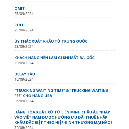
OMIT
25/09/2024
ROLL
25/09/2024
ỦY THÁC XUẤT KHẨU TỪ TRUNG QUỐC
23/09/2024
KHÁCH HÀNG NÊN LÀM GÌ KHI MẤT B/L GỐC
20/09/2024
DELAY TÀU
10/09/2024
“TRUCKING WAITING TIME” & “TRUCKING WAITING
FEE” CHO HÀNG USA
06/09/2024
HÀNG HÓA XUẤT XỨ TỪ LIÊN MINH CHÂU ÂU NHẬP
VÀO VIỆT NAM ĐƯỢC HƯỞNG ƯU ĐÃI THUẾ NHẬP
KHẨU ĐẶC BIỆT THEO HIỆP ĐỊNH THƯƠNG MẠI NÀO?
30/08/2024