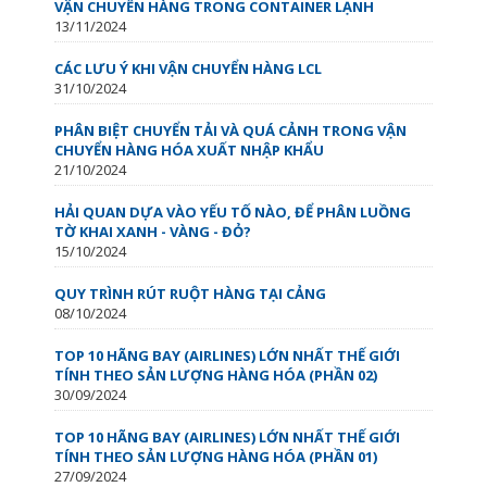
VẬN CHUYỂN HÀNG TRONG CONTAINER LẠNH
13/11/2024
CÁC LƯU Ý KHI VẬN CHUYỂN HÀNG LCL
31/10/2024
PHÂN BIỆT CHUYỂN TẢI VÀ QUÁ CẢNH TRONG VẬN
CHUYỂN HÀNG HÓA XUẤT NHẬP KHẨU
21/10/2024
HẢI QUAN DỰA VÀO YẾU TỐ NÀO, ĐỂ PHÂN LUỒNG
TỜ KHAI XANH - VÀNG - ĐỎ?
15/10/2024
QUY TRÌNH RÚT RUỘT HÀNG TẠI CẢNG
08/10/2024
TOP 10 HÃNG BAY (AIRLINES) LỚN NHẤT THẾ GIỚI
TÍNH THEO SẢN LƯỢNG HÀNG HÓA (PHẦN 02)
30/09/2024
TOP 10 HÃNG BAY (AIRLINES) LỚN NHẤT THẾ GIỚI
TÍNH THEO SẢN LƯỢNG HÀNG HÓA (PHẦN 01)
27/09/2024