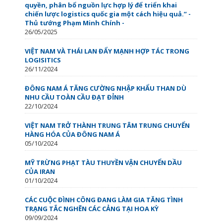
quyền, phân bổ nguồn lực hợp lý để triển khai
chiến lược logistics quốc gia một cách hiệu quả.” -
Thủ tướng Phạm Minh Chính -
26/05/2025
VIỆT NAM VÀ THÁI LAN ĐẨY MẠNH HỢP TÁC TRONG
LOGISITICS
26/11/2024
ĐÔNG NAM Á TĂNG CƯỜNG NHẬP KHẨU THAN DÙ
NHU CẦU TOÀN CẦU ĐẠT ĐỈNH
22/10/2024
VIỆT NAM TRỞ THÀNH TRUNG TÂM TRUNG CHUYỂN
HÀNG HÓA CỦA ĐÔNG NAM Á
05/10/2024
MỸ TRỪNG PHẠT TÀU THUYỀN VẬN CHUYỂN DẦU
CỦA IRAN
01/10/2024
CÁC CUỘC ĐÌNH CÔNG ĐANG LÀM GIA TĂNG TÌNH
TRẠNG TẮC NGHẼN CÁC CẢNG TẠI HOA KỲ
09/09/2024