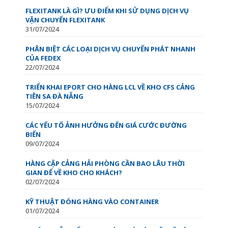
FLEXITANK LÀ GÌ? ƯU ĐIỂM KHI SỬ DỤNG DỊCH VỤ
VẬN CHUYỂN FLEXITANK
31/07/2024
PHÂN BIỆT CÁC LOẠI DỊCH VỤ CHUYỂN PHÁT NHANH
CỦA FEDEX
22/07/2024
TRIỂN KHAI EPORT CHO HÀNG LCL VỀ KHO CFS CẢNG
TIÊN SA ĐÀ NẴNG
15/07/2024
CÁC YẾU TỐ ẢNH HƯỞNG ĐẾN GIÁ CƯỚC ĐƯỜNG
BIỂN
09/07/2024
HÀNG CẬP CẢNG HẢI PHÒNG CẦN BAO LÂU THỜI
GIAN ĐỂ VỀ KHO CHO KHÁCH?
02/07/2024
KỸ THUẬT ĐÓNG HÀNG VÀO CONTAINER
01/07/2024