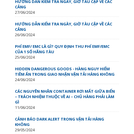
HƯỚNG DẪN KIỂM TRA NGÀY, GIỜ TÀU CẬP VỀ CÁC
CẢNG
27/06/2024
HƯỚNG DẪN KIỂM TRA NGÀY, GIỜ TÀU CẬP VỀ CÁC
CẢNG
26/06/2024
PHÍ EMF/ EMC LÀ GÌ? QUY ĐỊNH THU PHÍ EMF/EMC
CỦA 1 SỐ HÃNG TÀU
25/06/2024
HIDDEN DANGEROUS GOODS - HÀNG NGUY HIỂM
TIỀM ẨN TRONG GIAO NHẬN VẬN TẢI HÀNG KHÔNG
24/06/2024
CÁC NGUYÊN NHÂN CONTAINER RƠI MẤT GIỮA BIỂN
– TRÁCH NHIỆM THUỘC VỀ AI – CHỦ HÀNG PHẢI LÀM
GÌ
11/06/2024
CẢNH BÁO DARK ALERT TRONG VẬN TẢI HÀNG
KHÔNG
29/05/2024