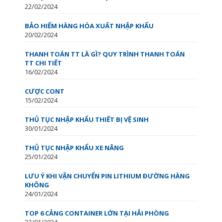
22/02/2024
BẢO HIỂM HÀNG HÓA XUẤT NHẬP KHẨU
20/02/2024
THANH TOÁN TT LÀ GÌ? QUY TRÌNH THANH TOÁN
TT CHI TIẾT
16/02/2024
CƯỢC CONT
15/02/2024
THỦ TỤC NHẬP KHẨU THIẾT BỊ VỆ SINH
30/01/2024
THỦ TỤC NHẬP KHẨU XE NÂNG
25/01/2024
LƯU Ý KHI VẬN CHUYỂN PIN LITHIUM ĐƯỜNG HÀNG
KHÔNG
24/01/2024
TOP 6 CẢNG CONTAINER LỚN TẠI HẢI PHÒNG
23/01/2024