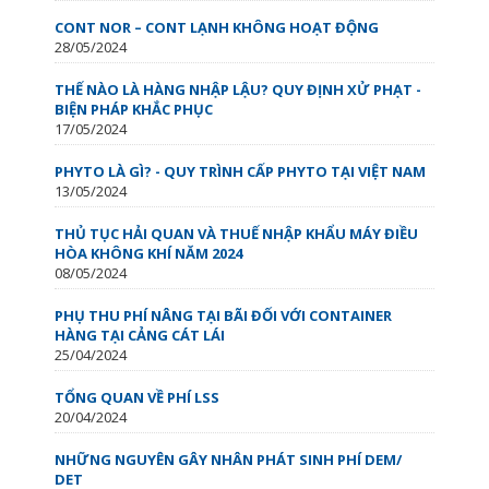
CONT NOR – CONT LẠNH KHÔNG HOẠT ĐỘNG
28/05/2024
THẾ NÀO LÀ HÀNG NHẬP LẬU? QUY ĐỊNH XỬ PHẠT -
BIỆN PHÁP KHẮC PHỤC
17/05/2024
PHYTO LÀ GÌ? - QUY TRÌNH CẤP PHYTO TẠI VIỆT NAM
13/05/2024
THỦ TỤC HẢI QUAN VÀ THUẾ NHẬP KHẨU MÁY ĐIỀU
HÒA KHÔNG KHÍ NĂM 2024
08/05/2024
PHỤ THU PHÍ NÂNG TẠI BÃI ĐỐI VỚI CONTAINER
HÀNG TẠI CẢNG CÁT LÁI
25/04/2024
TỔNG QUAN VỀ PHÍ LSS
20/04/2024
NHỮNG NGUYÊN GÂY NHÂN PHÁT SINH PHÍ DEM/
DET