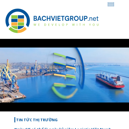
Loaded
:
Unmute
27.04%
TIN TỨC THỊ TRƯỜNG