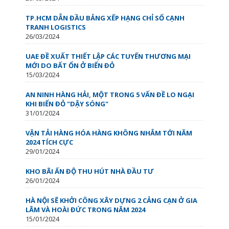
TP.HCM DẪN ĐẦU BẢNG XẾP HẠNG CHỈ SỐ CẠNH
TRANH LOGISTICS
26/03/2024
UAE ĐỀ XUẤT THIẾT LẬP CÁC TUYẾN THƯƠNG MẠI
MỚI DO BẤT ỔN Ở BIỂN ĐỎ
15/03/2024
AN NINH HÀNG HẢI, MỘT TRONG 5 VẤN ĐỀ LO NGẠI
KHI BIỂN ĐỎ "DẬY SÓNG"
31/01/2024
VẬN TẢI HÀNG HÓA HÀNG KHÔNG NHẮM TỚI NĂM
2024 TÍCH CỰC
29/01/2024
KHO BÃI ẤN ĐỘ THU HÚT NHÀ ĐẦU TƯ
26/01/2024
HÀ NỘI SẼ KHỞI CÔNG XÂY DỰNG 2 CẢNG CẠN Ở GIA
LÂM VÀ HOÀI ĐỨC TRONG NĂM 2024
15/01/2024