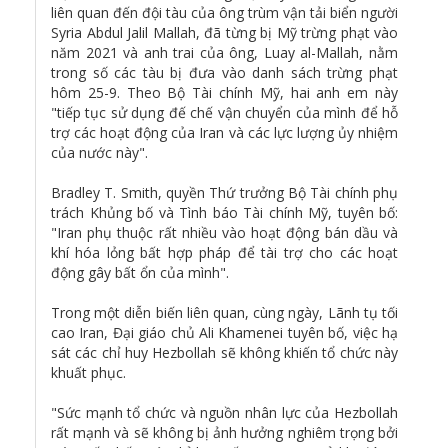
liên quan đến đội tàu của ông trùm vận tải biển người
Syria Abdul Jalil Mallah, đã từng bị Mỹ trừng phạt vào
năm 2021 và anh trai của ông, Luay al-Mallah, nằm
trong số các tàu bị đưa vào danh sách trừng phạt
hôm 25-9. Theo Bộ Tài chính Mỹ, hai anh em này
"tiếp tục sử dụng đế chế vận chuyển của mình để hỗ
trợ các hoạt động của Iran và các lực lượng ủy nhiệm
của nước này".
Bradley T. Smith, quyền Thứ trưởng Bộ Tài chính phụ
trách Khủng bố và Tình báo Tài chính Mỹ, tuyên bố:
"Iran phụ thuộc rất nhiều vào hoạt động bán dầu và
khí hóa lỏng bất hợp pháp để tài trợ cho các hoạt
động gây bất ổn của mình".
Trong một diễn biến liên quan, cùng ngày, Lãnh tụ tối
cao Iran, Đại giáo chủ Ali Khamenei tuyên bố, việc hạ
sát các chỉ huy Hezbollah sẽ không khiến tổ chức này
khuất phục.
"Sức mạnh tổ chức và nguồn nhân lực của Hezbollah
rất mạnh và sẽ không bị ảnh hưởng nghiêm trọng bởi