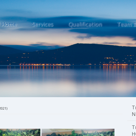
Home
Services
Qualification
Team B
T
2021)
N
T
H