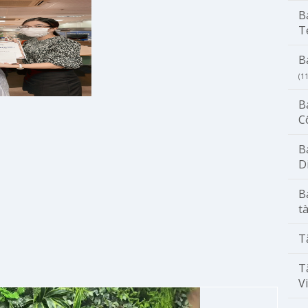
B
T
B
(1
B
C
B
D
B
t
T
T
V