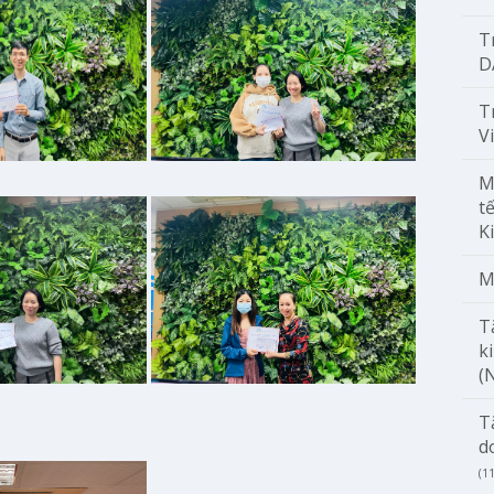
T
D
T
V
M
t
K
M
T
k
(
T
d
(1