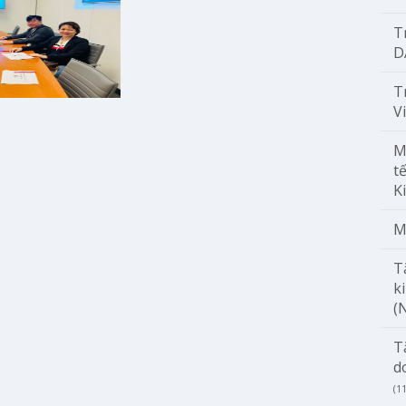
T
D
T
V
M
t
K
M
T
k
(
T
d
(1