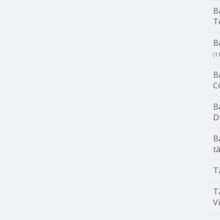
B
T
B
(1
B
C
B
D
B
t
T
T
V