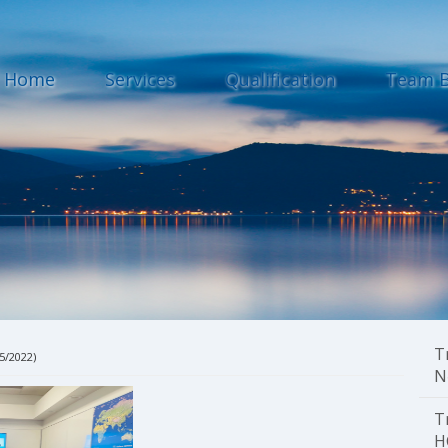
Home
Services
Qualification
Team B
T
05/2022)
N
T
H